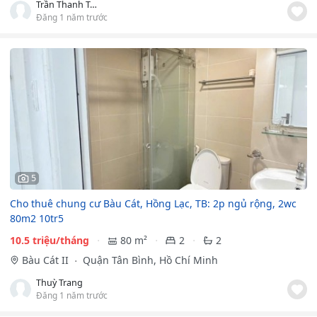
Trần Thanh Tâm
Đăng 1 năm trước
5
Cho thuê chung cư Bàu Cát, Hồng Lạc, TB: 2p ngủ rộng, 2wc
80m2 10tr5
10.5 triệu/tháng
80 m²
2
2
Bàu Cát II
Quận Tân Bình, Hồ Chí Minh
Thuỳ Trang
Đăng 1 năm trước