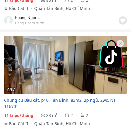
11 triệu/tháng
83 m²
2
2
Bàu Cát II
Quận Tân Bình, Hồ Chí Minh
Hoàng Ngọc Yên
Đăng 1 năm trước
7
Chung cư Bàu cát, p10, Tân BÌnh: 83m2, 2p ngủ, 2wc, NT,
11tr/th
11 triệu/tháng
83 m²
2
2
Bàu Cát II
Quận Tân Bình, Hồ Chí Minh