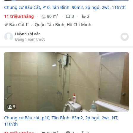
Chung cư Bàu Cát, P10, Tân Bình: 90m2, 3p ngủ, 2wc, 11tr/th
11 triệu/tháng
90 m²
3
2
Bàu Cát II
Quận Tân Bình, Hồ Chí Minh
Huỳnh Thị Vân
Đăng 1 năm trước
5
Chung cư Bàu cát, p10, Tân BÌnh: 83m2, 2p ngủ, 2wc, NT,
11tr/th