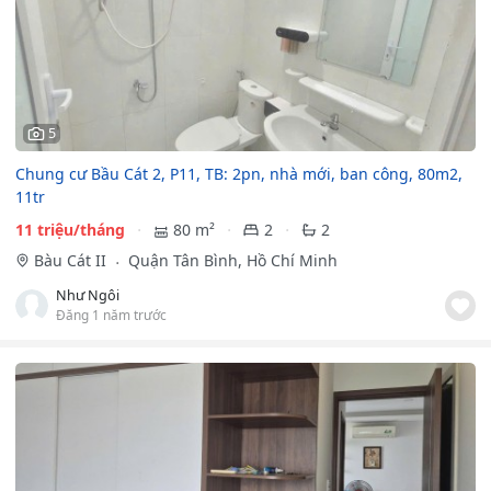
5
Chung cư Bầu Cát 2, P11, TB: 2pn, nhà mới, ban công, 80m2,
11tr
11 triệu/tháng
80 m²
2
2
Bàu Cát II
Quận Tân Bình, Hồ Chí Minh
Như Ngôi
Đăng 1 năm trước