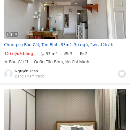
14
Chung cư Bàu Cát, Tân Bình: 93m2, 3p ngủ, 2wc, 12tr/th
12 triệu/tháng
93 m²
3
2
Bàu Cát II
Quận Tân Bình, Hồ Chí Minh
Nguyễn Thanh Nhài
Đăng 1 năm trước