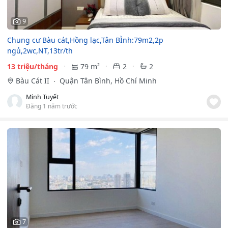
9
Chung cư Bàu cát,Hồng lạc,Tân BÌnh:79m2,2p
ngủ,2wc,NT,13tr/th
13 triệu/tháng
79 m²
2
2
Bàu Cát II
Quận Tân Bình, Hồ Chí Minh
Minh Tuyết
Đăng 1 năm trước
7