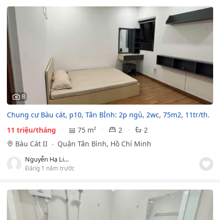
8
Chung cư Bàu cát, p10, Tân BÌnh: 2p ngủ, 2wc, 75m2, 11tr/th.
11 triệu/tháng
75 m²
2
2
Bàu Cát II
Quận Tân Bình, Hồ Chí Minh
Nguyễn Hạ Linh
Đăng 1 năm trước