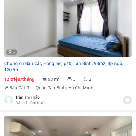
2
Chung cư Bàu Cát, Hồng lạc, p10, Tân Bình: 93m2, 3p ngủ,
12tr/th
12 triệu/tháng
93 m²
3
2
Bàu Cát II
Quận Tân Bình, Hồ Chí Minh
Trần Thị Thảo
Đăng 1 năm trước