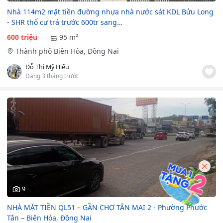
Nhà 114m2 mặt tiền đường nhựa nhà nước sát KDL Bửu Long
- SHR thổ cư trả trước 600tr sang…
600 triệu
95 m²
Thành phố Biên Hòa, Đồng Nai
Đỗ Thị Mỹ Hiếu
Đăng 3 tháng trước
9
NHÀ MẶT TIỀN QL51 – GẦN CHỢ TÂN MAI 2 - Phường Phước
Tân – Biên Hòa, Đồng Nai