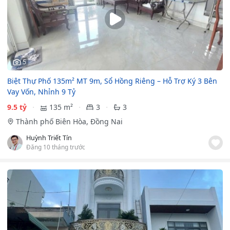
5
Biệt Thự Phố 135m² MT 9m, Sổ Hồng Riêng – Hỗ Trợ Ký 3 Bên
Vay Vốn, Nhỉnh 9 Tỷ
9.5 tỷ
135 m²
3
3
Thành phố Biên Hòa, Đồng Nai
Huỳnh Triết Tín
Đăng 10 tháng trước