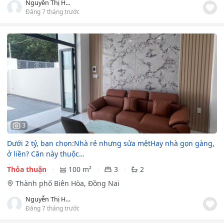
Nguyễn Thị Huỳnh Như
Đăng 7 tháng trước
3
Dưới 2 tỷ, bạn chọn:Nhà rẻ nhưng sửa mệtHay nhà gọn gàng,
ở liền? Căn này thuộc…
Thỏa thuận
100 m²
3
2
Thành phố Biên Hòa, Đồng Nai
Nguyễn Thị Huỳnh Như
Đăng 7 tháng trước