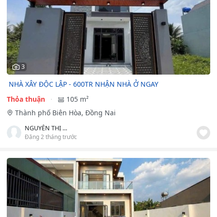
3
️️ NHÀ XÂY ĐỘC LẬP - 600TR NHẬN NHÀ Ở NGAY
Thỏa thuận
105 m²
Thành phố Biên Hòa, Đồng Nai
NGUYỄN THỊ MỸ DUYÊN
Đăng 2 tháng trước