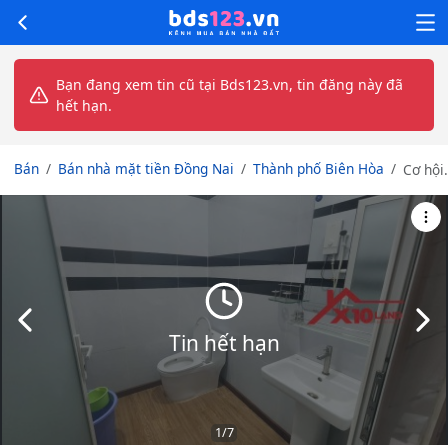
Bạn đang xem tin cũ tại Bds123.vn, tin đăng này đã
hết hạn.
Bán
Bán nhà mặt tiền Đồng Nai
Thành phố Biên Hòa
Cơ hội
Đầu T
Nhà 2
Mặt
Tiền
Biên
Hòa – 
Trí Sát
Slide trước
Slid
KDC
Tin hết hạn
D2D ch
38tr/
1
/7