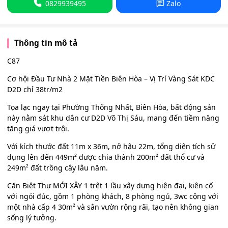
0829939495
Zalo
Thông tin mô tả
C87
Cơ hội Đầu Tư Nhà 2 Mặt Tiền Biên Hòa – Vị Trí Vàng Sát KDC
D2D chỉ 38tr/m2
Tọa lạc ngay tại Phường Thống Nhất, Biên Hòa, bất động sản
này nằm sát khu dân cư D2D Võ Thị Sáu, mang đến tiềm năng
tăng giá vượt trội.
Với kích thước đất 11m x 36m, nở hậu 22m, tổng diện tích sử
dụng lên đến 449m² được chia thành 200m² đất thổ cư và
249m² đất trồng cây lâu năm.
Căn Biệt Thự MỚI XÂY 1 trệt 1 lầu xây dựng hiện đại, kiên cố
với ngói đúc, gồm 1 phòng khách, 8 phòng ngủ, 3wc cộng với
một nhà cấp 4 30m² và sân vườn rộng rãi, tạo nên không gian
sống lý tưởng.