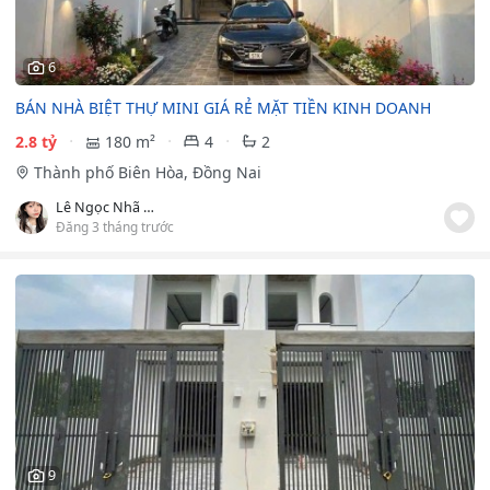
6
BÁN NHÀ BIỆT THỰ MINI GIÁ RẺ MẶT TIỀN KINH DOANH
2.8 tỷ
180 m²
4
2
Thành phố Biên Hòa, Đồng Nai
Lê Ngọc Nhã Trân
Đăng 3 tháng trước
9