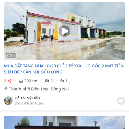
6
MUA ĐẤT TẶNG NHÀ 10x20 CHỈ 2 TỶ XXX – LÔ GÓC 2 MẶT TIỀN
SIÊU ĐẸP GẦN KDL BỬU LONG
2 tỷ
200 m²
3
1
Thành phố Biên Hòa, Đồng Nai
Đỗ Thị Mỹ Hiếu
Đăng 4 tuần trước