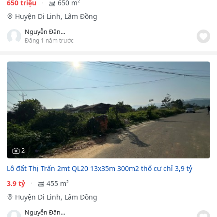
650 triệu
650 m²
Huyện Di Linh, Lâm Đồng
Nguyễn Đăng Xuân Hiền
Đăng 1 năm trước
2
Lô đất Thị Trấn 2mt QL20 13x35m 300m2 thổ cư chỉ 3,9 tỷ
3.9 tỷ
455 m²
Huyện Di Linh, Lâm Đồng
Nguyễn Đăng Xuân Hiền