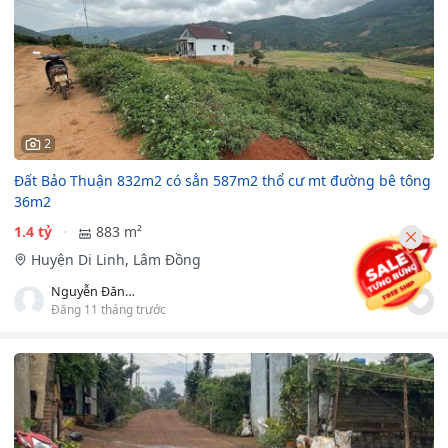
2
Đất Bảo Thuận 832m2 có sẳn 587m2 thổ cư mt đường bê tông
36m2
1.4 tỷ
883 m²
Huyện Di Linh, Lâm Đồng
Nguyễn Đăng Xuân Hiền
Đăng 11 tháng trước