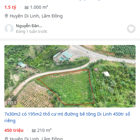
1.5 tỷ
1.000 m²
Huyện Di Linh, Lâm Đồng
Nguyễn Đăng Xuân Hiền
Đăng 1 tuần trước
3
7x30m2 có 195m2 thổ cư mt đường bê tông Di Linh 450tr sổ
riêng
450 triệu
210 m²
Huyện Di Linh, Lâm Đồng