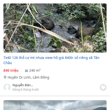
3
7x40 126 thổ cư mt nhựa view hồ giá 840tr sổ riêng xã Tân
Châu
840 triệu
240 m²
Huyện Di Linh, Lâm Đồng
Nguyễn Đăng Xuân Hiền
Đăng 8 tháng trước