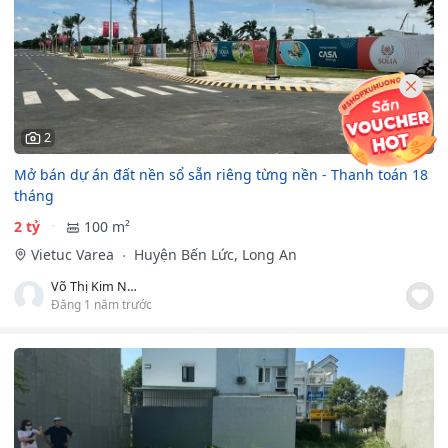
2
Mở bán dự án đất nền sổ sẵn riêng từng nền - Thanh toán 18
tháng
2 tỷ
100 m²
Vietuc Varea
Huyện Bến Lức, Long An
Võ Thị Kim Ngân
Đăng 1 năm trước