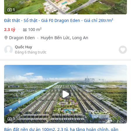
6
Đất thật - Sổ thật - Giá F0 Dragon Eden - Giá chỉ 26tr/m²
2.3 tỷ
100 m²
Dragon Eden
Huyện Bến Lức, Long An
Quốc Huy
Đăng 6 tháng trước
5
Bán đất nền dự án 100m2, 2.3 tỷ, hạ tầng hoàn chỉnh, gần