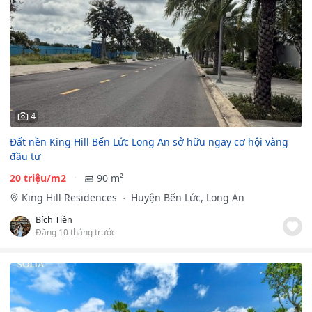
4
Đất nền King Hill Bến Lức Long An sở hữu ngay cơ hội vàng
đầu tư
20 triệu/m2
90 m²
King Hill Residences
Huyện Bến Lức, Long An
Bích Tiền
Đăng 10 tháng trước