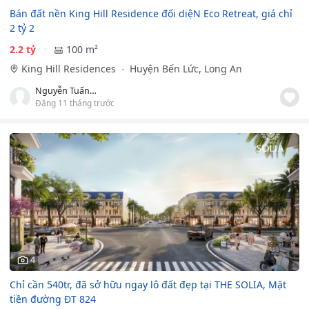
Bán đất nền King Hill Residence đối diệN Eco Retreat, giá chỉ
2 tỷ 2
2.2 tỷ
100 m²
King Hill Residences
Huyện Bến Lức, Long An
Nguyễn Tuấn Anh
Đăng 11 tháng trước
4
Chỉ cần 540tr, đã sở hữu ngay lô đất đẹp tại THE SOLIA, Mặt
tiền đường ĐT 824