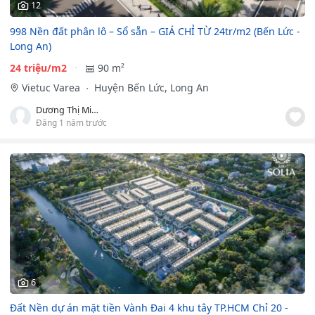
12
998 Nền đất phân lô – Sổ sẵn – GIÁ CHỈ TỪ 24tr/m2 (Bến Lức -
Long An)
24 triệu/m2
90 m²
Vietuc Varea
Huyện Bến Lức, Long An
Dương Thị Minh Chính
Đăng 1 năm trước
6
Đất Nền dự án mặt tiền Vành Đai 4 khu tây TP.HCM Chỉ 20 -