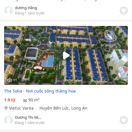
dương Hằng
Đăng 1 năm trước
11
The Solia - Nơi cuộc sống thăng hoa
1.9 tỷ
90 m²
Vietuc Varea
Huyện Bến Lức, Long An
Dương Thị Minh Chính
Đăng 1 năm trước