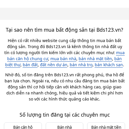
Tại sao nên tìm mua bất động sản tại Bds123.vn?
Hiện có rất nhiều website cung cấp thông tin mua bán bất
động sản. Trong đó Bds123.vn là kênh thông tin nhà đất uy
tín có lượng người tìm kiếm lớn với các chuyên mục như:
mua
bán căn hộ chung cư
,
mua bán nhà
,
bán nhà mặt tiền
,
bán
biệt thự
,
bán đất
,
đất nền dự án
,
bán nhà trọ
,
bán khách sạn
.
Nhờ đó, số tin đăng trên Bds123.vn rất phong phú, tha hồ để
bạn lựa chọn. Ngoài ra, nếu có nhu cầu đăng tin mua bán bất
động sản thì cơ hội tiếp cận với khách hàng cao, giúp giao
dịch diễn ra nhanh chóng, hiệu quả và tiết kiệm chi phí hơn
so với các hình thức quảng cáo khác.
Số lượng tin đăng tại các chuyên mục
Bán căn hộ
Bán nhà
Bán nhà mặt tiền