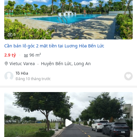
6
Cần bán lô góc 2 mặt tiền tại Luơng Hòa Bến Lức
2.9 tỷ
96 m²
Vietuc Varea
Huyện Bến Lức, Long An
Tô Hòa
Đăng 10 tháng trước