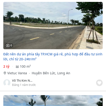
6
Đất nền dự án phía tây TP.HCM giá rẻ, phù hợp để đầu tư sinh
lời, chỉ từ 20–24tr/m²
2 tỷ
100 m²
Vietuc Varea
Huyện Bến Lức, Long An
Võ Thị Kim Ngân
Đăng 1 năm trước