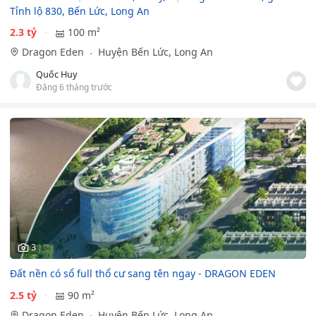
Tỉnh lộ 830, Bến Lức, Long An
2.3 tỷ
100 m²
Dragon Eden
Huyện Bến Lức, Long An
Quốc Huy
Đăng 6 tháng trước
3
Đất nền có sổ full thổ cư sang tên ngay - DRAGON EDEN
2.5 tỷ
90 m²
Dragon Eden
Huyện Bến Lức, Long An