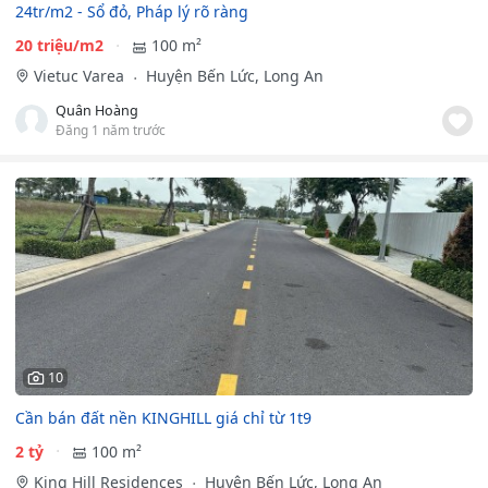
24tr/m2 - Sổ đỏ, Pháp lý rõ ràng
20 triệu/m2
100 m²
Vietuc Varea
Huyện Bến Lức, Long An
Quân Hoàng
Đăng 1 năm trước
10
Cần bán đất nền KINGHILL giá chỉ từ 1t9
2 tỷ
100 m²
King Hill Residences
Huyện Bến Lức, Long An