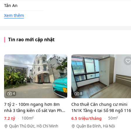
Tân An
Xem thêm
Tin rao mới cập nhật
4
8
7 tỷ 2 - 100m ngang hơn 8m
Cho thuê Căn chung cư mini
nhà 3 tầng kiên cố sát Vạn Phúc
1N1K Tầng 4 tại Số 98 ngõ 116
City - HẺM XE HƠI…
Phan Kế Bính, Ba Đình.…
7.2 tỷ
6.5 triệu/tháng
100m²
50m²
Quận Thủ Đức, Hồ Chí Minh
Quận Ba Đình, Hà Nội