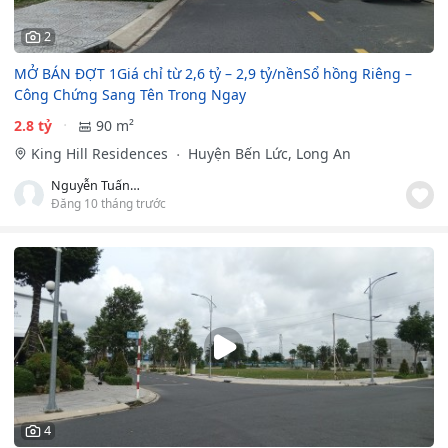
2
MỞ BÁN ĐỢT 1Giá chỉ từ 2,6 tỷ – 2,9 tỷ/nềnSổ hồng Riêng –
Công Chứng Sang Tên Trong Ngay
2.8 tỷ
90 m²
King Hill Residences
Huyện Bến Lức, Long An
Nguyễn Tuấn Anh
Đăng 10 tháng trước
4