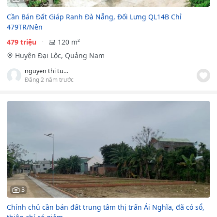
Cần Bán Đất Giáp Ranh Đà Nẵng, Đối Lưng QL14B Chỉ
479TR/Nền
479 triệu
120 m²
Huyện Đại Lộc, Quảng Nam
nguyen thi tu linh
Đăng 2 năm trước
3
Chính chủ cần bán đất trung tâm thị trấn Ái Nghĩa, đã có sổ,