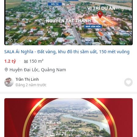
3
SALA Ái Nghĩa - Đất vàng, khu đô thị sầm uất, 150 mét vuông
1.2 tỷ
150 m²
Huyện Đại Lộc, Quảng Nam
Trần Thị Linh
Đăng 2 năm trước