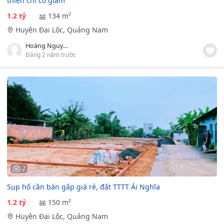
thiện chí có giảm
1.2 tỷ
134 m²
Huyện Đại Lộc, Quảng Nam
Hoàng Nguyễn Minh Anh
Đăng 2 năm trước
2
Sụp hố cần bán gấp giá rẻ, đất TTTT Ái Nghĩa
1.2 tỷ
150 m²
Huyện Đại Lộc, Quảng Nam