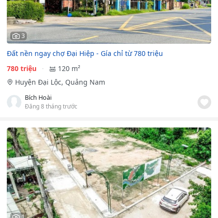
3
Đất nền ngay chợ Đại Hiệp - Gía chỉ từ 780 triệu
780 triệu
120 m²
Huyện Đại Lộc, Quảng Nam
Bích Hoài
Đăng 8 tháng trước
1