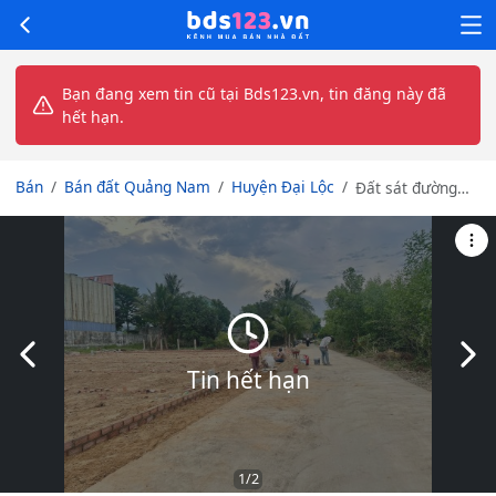
Bạn đang xem tin cũ tại Bds123.vn, tin đăng này đã
hết hạn.
Bán
Bán đất Quảng Nam
Huyện Đại Lộc
Đất sát đường
lớn giá 890 triệu
– còn rất ít ở Đại
Hiệp
Slide trước
Slid
Tin hết hạn
1
/2