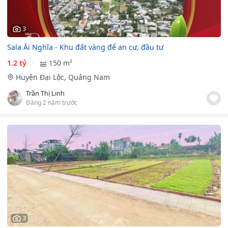
3
Sala Ái Nghĩa - Khu đất vàng để an cư, đầu tư
1.2 tỷ
150 m²
Huyện Đại Lộc, Quảng Nam
Trần Thị Linh
Đăng 2 năm trước
3