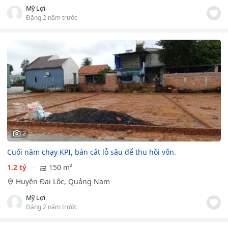
Mỹ Lợi
Đăng 2 năm trước
2
Cuối năm chạy KPI, bán cất lỗ sâu để thu hồi vốn.
1.2 tỷ
150 m²
Huyện Đại Lộc, Quảng Nam
Mỹ Lợi
Đăng 2 năm trước