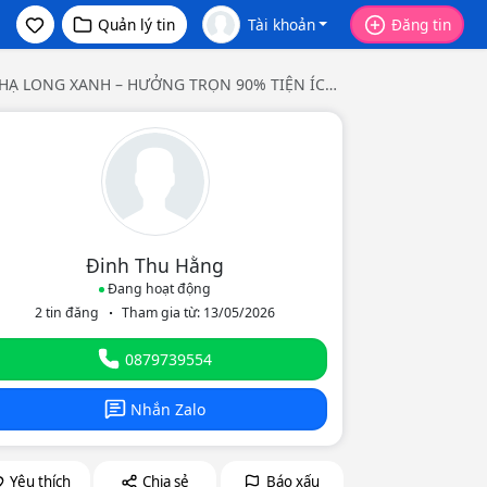
Quản lý tin
Tài khoản
Đăng tin
HẠ LONG XANH – HƯỞNG TRỌN 90% TIỆN ÍCH
 BẰNG 1/3
Đinh Thu Hằng
Đang hoạt động
2 tin đăng
Tham gia từ: 13/05/2026
eo
0879739554
Nhắn Zalo
Yêu thích
Chia sẻ
Báo xấu