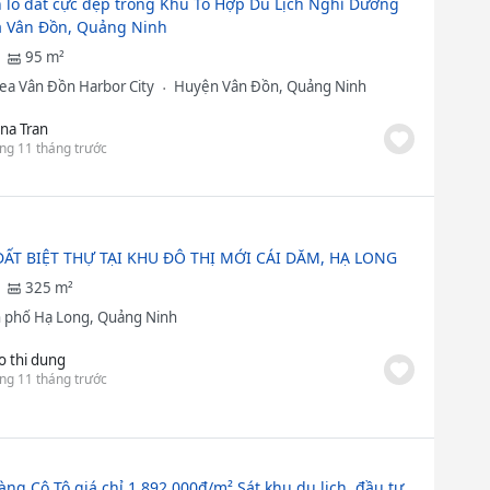
 lô đất cực đẹp trong Khu Tổ Hợp Du Lịch Nghỉ Dưỡng
 Vân Đồn, Quảng Ninh
95 m²
ea Vân Đồn Harbor City
Huyện Vân Đồn, Quảng Ninh
na Tran
ng 11 tháng trước
ĐẤT BIỆT THỰ TẠI KHU ĐÔ THỊ MỚI CÁI DĂM, HẠ LONG
325 m²
 phố Hạ Long, Quảng Ninh
o thi dung
ng 11 tháng trước
àng Cô Tô giá chỉ 1.892.000đ/m² Sát khu du lịch, đầu tư