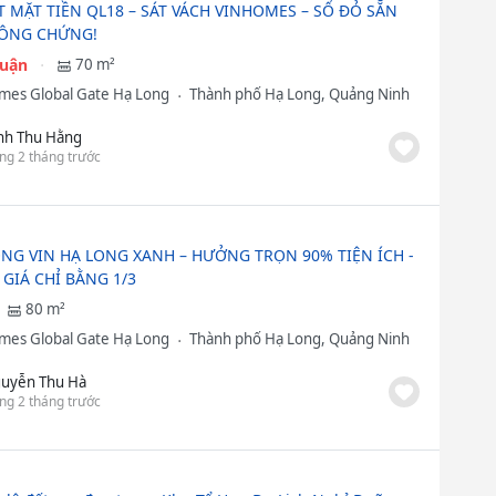
T MẶT TIỀN QL18 – SÁT VÁCH VINHOMES – SỔ ĐỎ SẴN
ÔNG CHỨNG!
huận
70 m²
mes Global Gate Hạ Long
Thành phố Hạ Long, Quảng Ninh
nh Thu Hằng
ng 2 tháng trước
NG VIN HẠ LONG XANH – HƯỞNG TRỌN 90% TIỆN ÍCH -
GIÁ CHỈ BẰNG 1/3
80 m²
mes Global Gate Hạ Long
Thành phố Hạ Long, Quảng Ninh
uyễn Thu Hà
ng 2 tháng trước