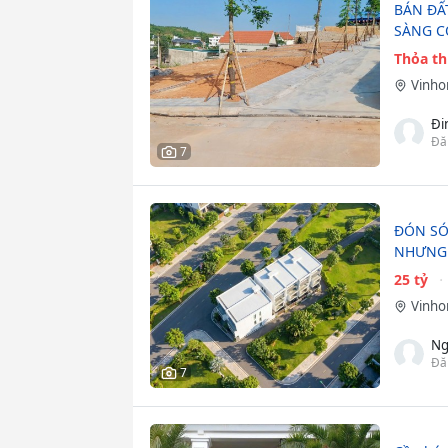
BÁN ĐẤ
SÀNG C
Thỏa t
Vinho
Đi
Đă
7
ĐÓN SÓ
NHƯNG 
25 tỷ
Vinho
Ng
Đă
7