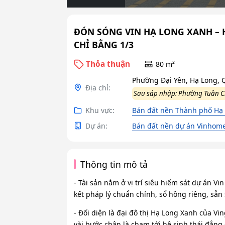
ĐÓN SÓNG VIN HẠ LONG XANH – 
CHỈ BẰNG 1/3
Thỏa thuận
80 m²
Phường Đại Yên, Hạ Long,
Địa chỉ:
Sau sáp nhập: Phường Tuần 
Khu vực:
Bán đất nền Thành phố Hạ
Dự án:
Bán đất nền dự án Vinhome
Thông tin mô tả
- Tài sản nằm ở vị trí siêu hiếm sát dự án 
kết pháp lý chuẩn chỉnh, sổ hồng riêng, sẵn
- Đối diện là đại đô thị Hạ Long Xanh của Vi
vài bước chân là chạm tới hệ sinh thái đẳng 