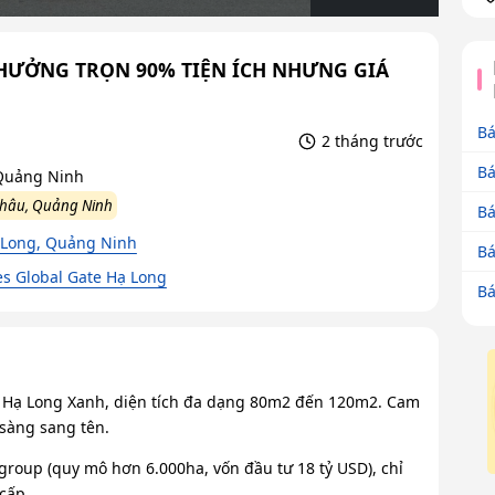
HƯỞNG TRỌN 90% TIỆN ÍCH NHƯNG GIÁ
Bá
2 tháng trước
Bá
 Quảng Ninh
Châu, Quảng Ninh
Bá
 Long, Quảng Ninh
Bá
s Global Gate Hạ Long
Bá
Vin Hạ Long Xanh, diện tích đa dạng 80m2 đến 120m2. Cam
 sàng sang tên.
ngroup (quy mô hơn 6.000ha, vốn đầu tư 18 tỷ USD), chỉ
cấp.