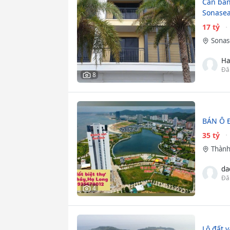
Cần bán
Sonasea
17 tỷ
Sonas
Ha
Đă
8
BÁN Ô 
35 tỷ
Thành
da
Đă
4
Lô đất v