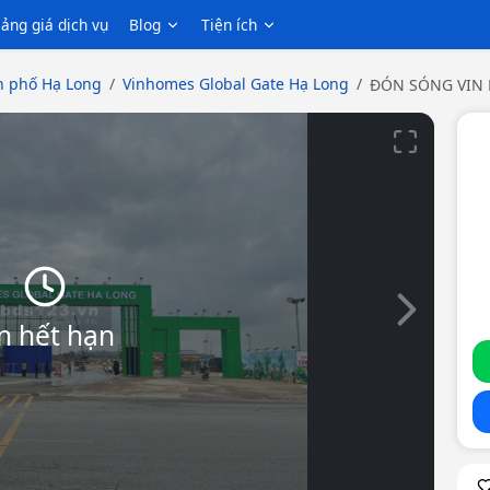
ảng giá dịch vụ
Blog
Tiện ích
 phố Hạ Long
Vinhomes Global Gate Hạ Long
ĐÓN SÓNG VIN 
NHƯNG GIÁ CHỈ
Slide tiếp th
n hết hạn