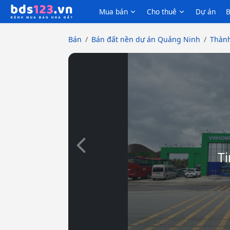
Mua bán
Cho thuê
Dự án
B
Bán
Bán đất nền dự án Quảng Ninh
Thành
Slide trước
Ti