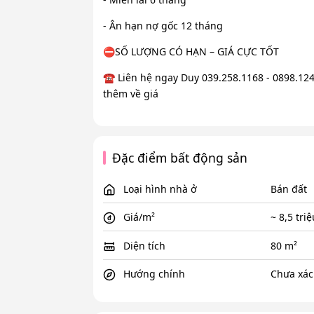
- Ân hạn nợ gốc 12 tháng
⛔SỐ LƯỢNG CÓ HẠN – GIÁ CỰC TỐT
☎️ Liên hệ ngay Duy 039.258.1168 - 0898.124
thêm về giá
Đặc điểm bất động sản
Loại hình nhà ở
Bán đất
Giá/m²
~ 8,5 tri
Diện tích
80 m²
Hướng chính
Chưa xác