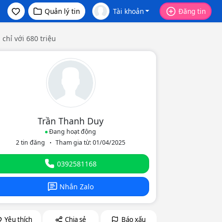
Quản lý tin
Tài khoản
Đăng tin
chỉ với 680 triệu
Trần Thanh Duy
Đang hoạt động
2 tin đăng
Tham gia từ: 01/04/2025
eo
0392581168
Nhắn Zalo
Yêu thích
Chia sẻ
Báo xấu