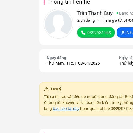
Thông tin liên hệ
Trần Thanh Duy
Đang h
2 tin đăng
Tham gia từ: 01/0
0392581168
Nh
Ngày đăng
Ngày hế
Thứ năm, 11:51 03/04/2025
Thứ bả
Lưu ý
Tất cả tin rao vặt đều do người dùng đăng tải. Bds
Chúng tôi khuyến khích bạn nên kiểm tra kỹ thông t
lòng
báo cáo tại đây
hoặc qua hotline 0839202123 đ