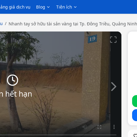
ảng giá dịch vụ
Blog
Tiện ích
ều
Nhanh tay sở hữu tài sản vàng tại Tp. Đông Triều, Quảng Ninh 
Slide tiếp th
n hết hạn