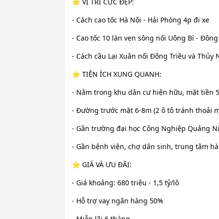
⭐️ VỊ TRÍ CỰC ĐẸP:
- Cách cao tốc Hà Nội - Hải Phòng 4p đi xe
- Cao tốc 10 làn ven sông nối Uông Bí - Đông
- Cách cầu Lại Xuân nối Đông Triều và Thủy
⭐️ TIỆN ÍCH XUNG QUANH:
- Nằm trong khu dân cư hiện hữu, mặt tiền 
- Đường trước mặt 6-8m (2 ô tô tránh thoải m
- Gần trường đại học Công Nghiệp Quảng Ni
- Gần bệnh viện, chợ dân sinh, trung tâm h
⭐️ GIÁ VÀ ƯU ĐÃI:
- Giá khoảng: 680 triệu - 1,5 tỷ/lô
- Hỗ trợ vay ngân hàng 50%
- Miễn lãi 6 tháng