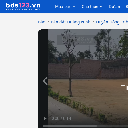
Mua bán
Cho thuê
Dự án
B
Bán
Bán đất Quảng Ninh
Huyện Đông Tri
Slide trước
Ti