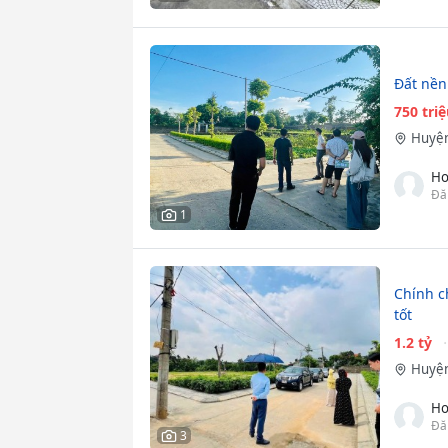
Đất nền 
750 tri
Huyện
Ho
Đă
1
Chính ch
tốt
1.2 tỷ
Huyện
Ho
Đă
3