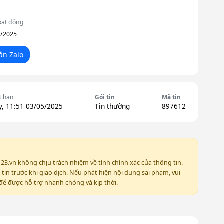
oạt động
4/2025
ắn Zalo
t hạn
Gói tin
Mã tin
y, 11:51 03/05/2025
Tin thường
897612
123.vn không chịu trách nhiệm về tính chính xác của thông tin.
in trước khi giao dịch. Nếu phát hiện nội dung sai phạm, vui
ể được hỗ trợ nhanh chóng và kịp thời.