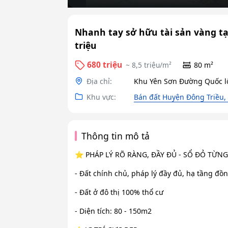
Nhanh tay sở hữu tài sản vàng tại
triệu
680 triệu
~ 8,5 triệu/m²
80 m²
Địa chỉ:
Khu Yên Sơn Đường Quốc lộ
Khu vực:
Bán đất Huyện Đông Triều
Thông tin mô tả
⭐️ PHÁP LÝ RÕ RÀNG, ĐẦY ĐỦ - SỔ ĐỎ TỪNG
- Đất chính chủ, pháp lý đầy đủ, hạ tầng đồ
- Đất ở đô thị 100% thổ cư
- Diện tích: 80 - 150m2