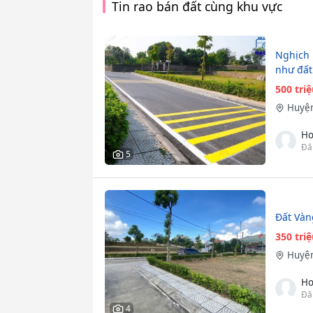
Tin rao bán đất cùng khu vực
Nghịch l
như đất
500 tri
Huyện
Ho
Đă
5
Đất Vàn
350 tri
Huyện
Ho
Đă
4