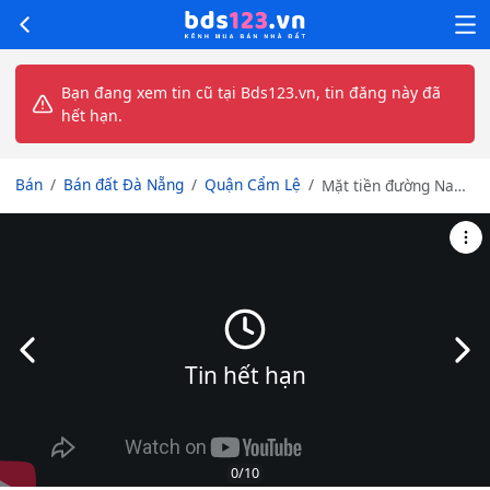
Bạn đang xem tin cũ tại Bds123.vn, tin đăng này đã
hết hạn.
Bán
Bán đất Đà Nẵng
Quận Cẩm Lệ
Mặt tiền đường Nam
Kỳ Khởi Nghĩa, Hòa
Xuân Đà Nẵng Đường
rộng 35m, vỉa hè
8.5m, Diện tích
102m2
Slide trước
Slid
Tin hết hạn
0
/10