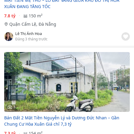
MẶT TIỀN MẸ THỨ – LÔ ĐẤT VÀNG GIỮA KHU ĐÔ THỊ HOÀ
XUÂN ĐANG TĂNG TỐC
7.8 tỷ
150 m²
Quận Cẩm Lệ, Đà Nẵng
Lê Thị Ánh Hoa
Đăng 3 tháng trước
3
Bán Đất 2 Mặt Tiền Nguyễn Lý và Dương Đức Nhan – Gần
Chung Cư Hòa Xuân Giá chỉ 7,3 tỷ
7.3 tỷ
154 m²