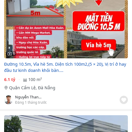
6
Đường 10.5m, Vỉa hè 5m. Diện tích 100m2,(5 × 20), Vị trí ở hay
đầu tư kinh doanh khỏi bàn.…
6.1 tỷ
100 m²
Quận Cẩm Lệ, Đà Nẵng
Nguyễn Thanh Hải
Đăng 1 tháng trước