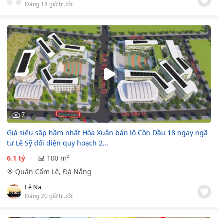
Đăng 18 giờ trước
7
Giá siêu sập hầm nhất Hòa Xuân bán lô Cồn Dầu 18 ngay ngã
tư Lê Sỹ đối diện quy hoạch 2…
6.1 tỷ
100 m²
Quận Cẩm Lệ, Đà Nẵng
Lê Na
Đăng 20 giờ trước