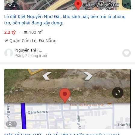
3
Lô đất Kiệt Nguyễn Như Đãi, khu sầm uất, bên trái là phòng
trọ, bên phải đang xây dựng..
2.2 tỷ
100 m²
Quận Cẩm Lệ, Đà Nẵng
Nguyễn Thị Thanh Tuyền
Đăng 2 tháng trước
3