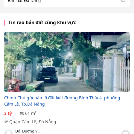
Bán đất Đà Nẵng
Tin rao bán đất cùng khu vực
3
Chính Chủ gửi bán lô đất kiệt đường Bình Thái 4, phường
Cẩm Lệ, Tp.Đà Nẵng
3 tỷ
61 m²
Quận Cẩm Lệ, Đà Nẵng
Đới Dương Vương Quí