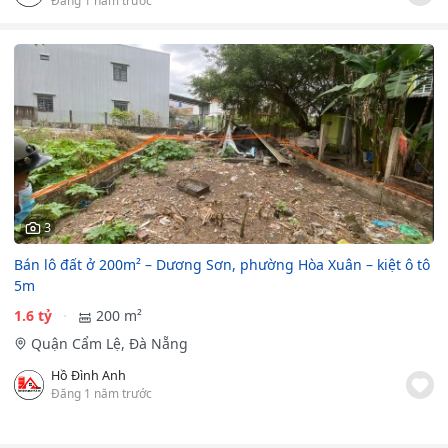
3
Bán lô đất ở 200m² – Dương Sơn, phường Hòa Xuân – kiệt ô tô
5m
1.6 tỷ
200 m²
Quận Cẩm Lệ, Đà Nẵng
Hồ Đình Anh
Đăng 1 năm trước