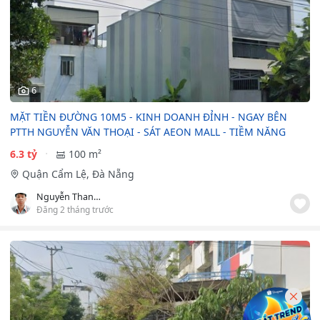
6
MẶT TIỀN ĐƯỜNG 10M5 - KINH DOANH ĐỈNH - NGAY BÊN
PTTH NGUYỄN VĂN THOẠI - SÁT AEON MALL - TIỀM NĂNG
6.3 tỷ
100 m²
Quận Cẩm Lệ, Đà Nẵng
Nguyễn Thanh Hải
Đăng 2 tháng trước