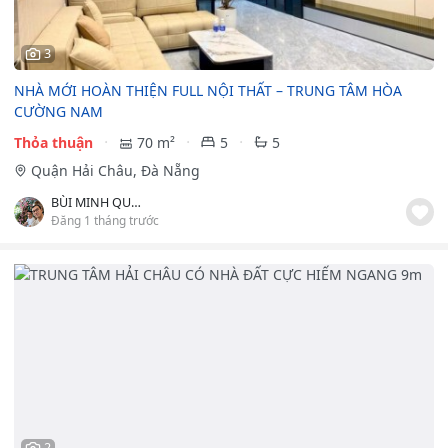
3
NHÀ MỚI HOÀN THIỆN FULL NỘI THẤT – TRUNG TÂM HÒA
CƯỜNG NAM
Thỏa thuận
70 m²
5
5
Quận Hải Châu, Đà Nẵng
BÙI MINH QUYNH
Đăng 1 tháng trước
2