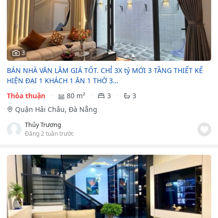
3
BÁN NHÀ VĂN LÂM GIÁ TỐT. CHỈ 3X tỷ MỚI 3 TẦNG THIẾT KẾ
HIỆN ĐẠI 1 KHÁCH 1 ĂN 1 THỜ 3…
Thỏa thuận
80 m²
3
3
Quận Hải Châu, Đà Nẵng
Thủy Trương
Đăng 2 tuần trước