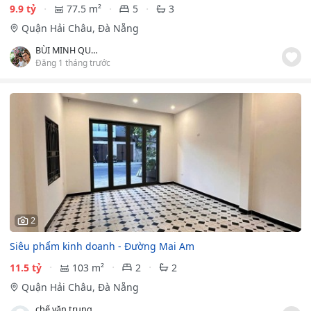
9.9 tỷ
77.5 m²
5
3
Quận Hải Châu, Đà Nẵng
BÙI MINH QUYNH
Đăng 1 tháng trước
2
Siêu phẩm kinh doanh - Đường Mai Am
11.5 tỷ
103 m²
2
2
Quận Hải Châu, Đà Nẵng
chế văn trung