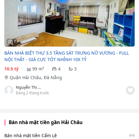
7
BÁN NHÀ BIỆT THỰ 3.5 TẦNG SÁT TRƯNG NỮ VƯƠNG - FULL
NỘI THẤT - GIÁ CỰC TỐT NHỈNH 10X TỶ
10.5 tỷ
99 m²
4
3
Quận Hải Châu, Đà Nẵng
Nguyễn Thị Ngọc Bảo
Đăng 2 tháng trước
Bán nhà mặt tiền gần Hải Châu
Bán nhà mặt tiền Cẩm Lệ
(64)