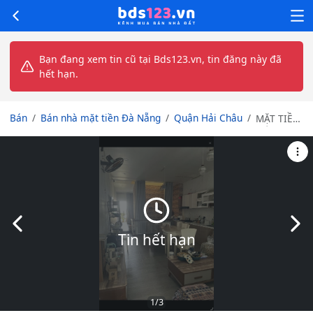
Bạn đang xem tin cũ tại Bds123.vn, tin đăng này đã
hết hạn.
Bán
Bán nhà mặt tiền Đà Nẵng
Quận Hải Châu
MẶT TIỀN
TỐ HỮU -
VỊ TRÍ
VÀNG
TRUNG
TÂM CẨM
LỆ - ĐÀ
NẴNG
Slide trước
Slid
Tin hết hạn
1
/3