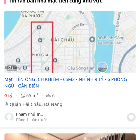
Tin rao bán nhà mặt tiền cùng khu vực
1
Mặt TIỀN ÔNG ÍCH KHIÊM - 65M2 - NHỈNH 9 TỶ - 6 PHÒNG
NGỦ - GẦN BIỂN
9 tỷ
65 m²
6
Quận Hải Châu, Đà Nẵng
Phạm Phú Trọng
Đăng 1 tuần trước