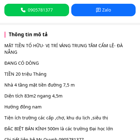
0905781377
Zalo
Thông tin mô tả
MẶT TIỀN TỐ HỮU- VỊ TRÍ VÀNG TRUNG TÂM CẨM LỆ- ĐÀ
NẴNG
ĐANG CÓ DÒNG
TIỀN 20 triệu Tháng
Nhà 4 tầng mặt tiền đường 7,5 m
Diện tích 83m2 ngang 4,5m
Hướng đông nam
Tiện ích trường các cấp ,chợ, khu du lịch ,siêu thị
ĐẶC BIỆT BÁN KÍNH 500m là các trường Đại học lớn
Chi tiết liên hệ Mr Quynh 0905781377