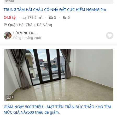
TRUNG TÂM HẢI CHÂU CÓ NHÀ ĐẤT CỰC HIẾM NGANG 9m
24.5 tỷ
179.5 m²
5
5
Quận Hải Châu, Đà Nẵng
BÙI MINH QUYNH
Đăng 1 tháng trước
1
GIẢM NGAY 500 TRIỆU – MẶT TIỀN TRẦN ĐỨC THẢO KHÓ TÌM
MỨC GIÁ NÀY500 triệu đã giảm.