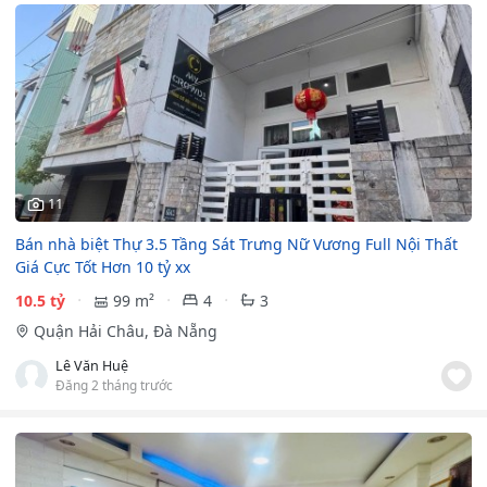
11
Bán nhà biệt Thự 3.5 Tầng Sát Trưng Nữ Vương Full Nội Thất
Giá Cực Tốt Hơn 10 tỷ xx
10.5 tỷ
99 m²
4
3
Quận Hải Châu, Đà Nẵng
Lê Văn Huệ
Đăng 2 tháng trước