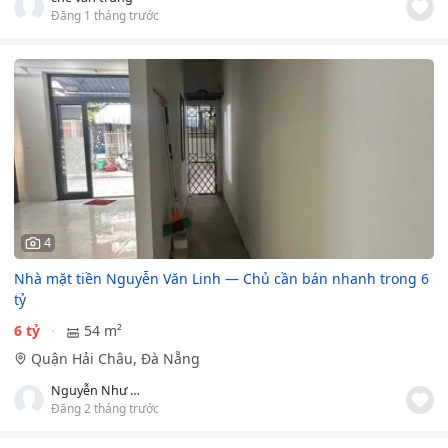
Đăng 1 tháng trước
4
Nhà mặt tiền Nguyễn Văn Linh — Chủ cần bán nhanh trong 6
tỷ
6 tỷ
54 m²
Quận Hải Châu, Đà Nẵng
Nguyễn Như Thùy Nhung
Đăng 2 tháng trước