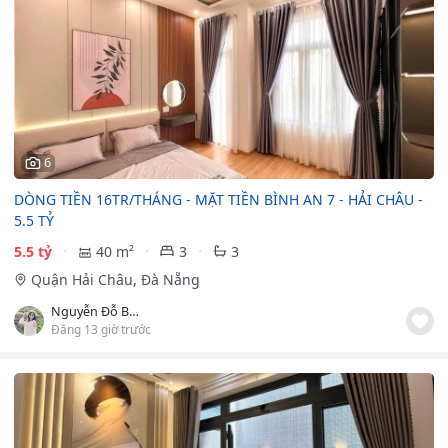
6
DÒNG TIỀN 16TR/THÁNG - MẶT TIỀN BÌNH AN 7 - HẢI CHÂU -
5.5 TỶ
5.5 tỷ
40 m²
3
3
Quận Hải Châu, Đà Nẵng
Nguyễn Đỗ Bảo Ngân
Đăng 13 giờ trước