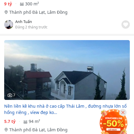
9 tỷ
300 m²
Thành phố Đà Lạt, Lâm Đồng
Anh Tuấn
Đăng 2 tháng trước
7
Nền liền kề khu nhà ở cao cấp Thái Lâm , đường nhựa lớn sổ
hổng riêng , víew đẹp ko…
5.7 tỷ
94 m²
Thành phố Đà Lạt, Lâm Đồng