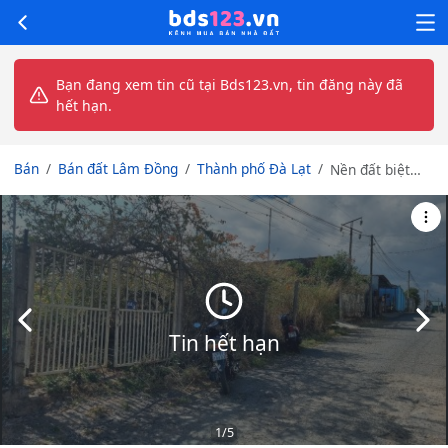
Bạn đang xem tin cũ tại Bds123.vn, tin đăng này đã
hết hạn.
Bán
Bán đất Lâm Đồng
Thành phố Đà Lạt
Nền đất biệt
thự rộng 500m
view thông đẹp.
Khu dân trí cao
cấp , hẻm xe
hơi lớn
Slide trước
Slid
Tin hết hạn
1
/5