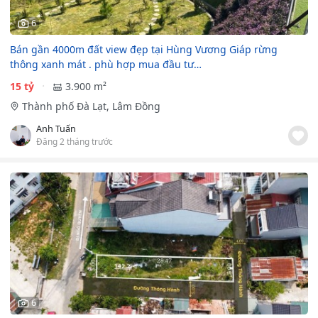
6
Bán gần 4000m đất view đẹp tại Hùng Vương Giáp rừng
thông xanh mát . phù hợp mua đầu tư…
15 tỷ
3.900 m²
Thành phố Đà Lạt, Lâm Đồng
Anh Tuấn
Đăng 2 tháng trước
6