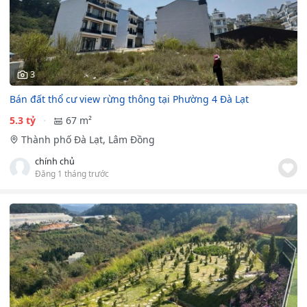
3
Bán đất thổ cư view rừng thông tại Phường 4 Đà Lạt
5.3 tỷ
67 m²
Thành phố Đà Lạt, Lâm Đồng
chính chủ
Đăng 1 tháng trước