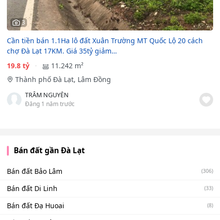
3
Cần tiền bán 1.1Ha lô đất Xuân Trường MT Quốc Lộ 20 cách
chợ Đà Lạt 17KM. Giá 35tỷ giảm…
19.8 tỷ
11.242 m²
Thành phố Đà Lạt, Lâm Đồng
TRÂM NGUYỄN
Đăng 1 năm trước
Bán đất gần Đà Lạt
Bán đất Bảo Lâm
(306)
Bán đất Di Linh
(33)
Bán đất Đạ Huoai
(8)