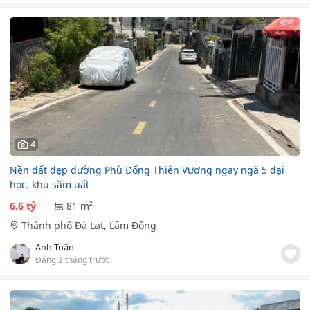
4
Nền đất đẹp đường Phù Đổng Thiên Vương ngay ngã 5 đại
học. khu sầm uất
6.6 tỷ
81 m²
Thành phố Đà Lạt, Lâm Đồng
Anh Tuấn
Đăng 2 tháng trước