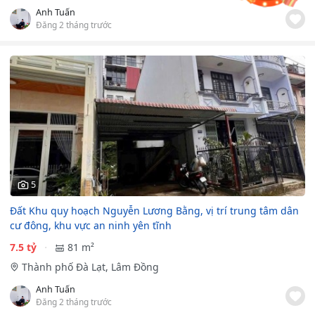
Anh Tuấn
Đăng 2 tháng trước
5
Đất Khu quy hoạch Nguyễn Lương Bằng, vị trí trung tâm dân
cư đông, khu vực an ninh yên tĩnh
7.5 tỷ
81 m²
Thành phố Đà Lạt, Lâm Đồng
Anh Tuấn
Đăng 2 tháng trước