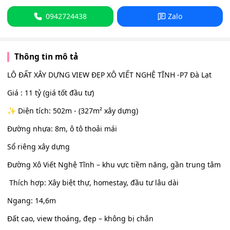
0942724438
Zalo
Thông tin mô tả
LÔ ĐẤT XÂY DỰNG VIEW ĐẸP XÔ VIẾT NGHỆ TĨNH -P7 Đà Lạt
Giá : 11 tỷ (giá tốt đầu tư)
✨ Diện tích: 502m - (327m² xây dựng)
Đường nhựa: 8m, ô tô thoải mái
Sổ riêng xây dựng
Đường Xô Viết Nghệ Tĩnh – khu vực tiềm năng, gần trung tâm
️ Thích hợp: Xây biệt thự, homestay, đầu tư lâu dài
Ngang: 14,6m
Đất cao, view thoáng, đẹp – không bị chắn