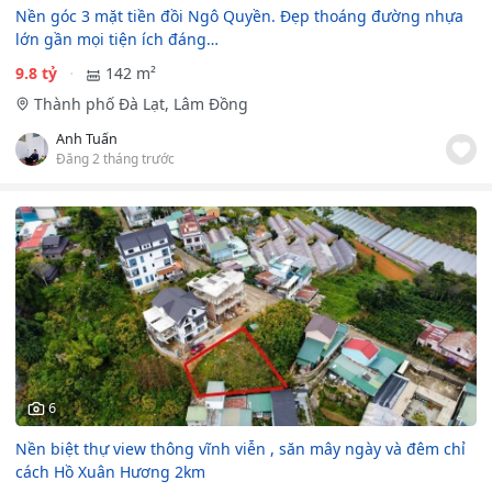
Nền góc 3 mặt tiền đồi Ngô Quyền. Đẹp thoáng đường nhựa
lớn gần mọi tiện ích đáng…
9.8 tỷ
142 m²
Thành phố Đà Lạt, Lâm Đồng
Anh Tuấn
Đăng 2 tháng trước
6
Nền biệt thự view thông vĩnh viễn , săn mây ngày và đêm chỉ
cách Hồ Xuân Hương 2km