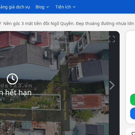
ảng giá dịch vụ
Blog
Tiện ích
Nền góc 3 mặt tiền đồi Ngô Quyền. Đẹp thoáng đường nhựa lớn 
Slide tiếp th
n hết hạn