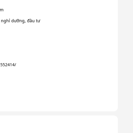
0m
 nghỉ dưỡng, đầu tư
.552414/