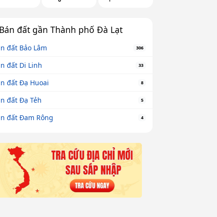
Bán đất gần Thành phố Đà Lạt
n đất Bảo Lâm
306
n đất Di Linh
33
n đất Đạ Huoai
8
n đất Đạ Tẻh
5
n đất Đam Rông
4