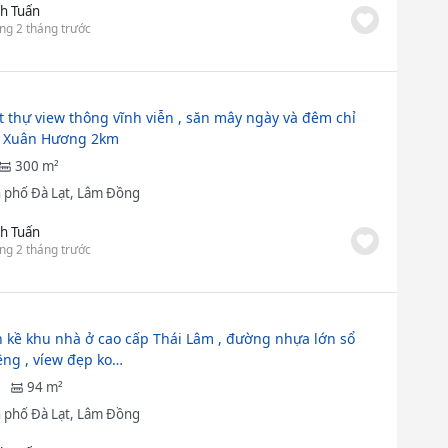
h Tuấn
ng 2 tháng trước
t thự view thông vĩnh viễn , săn mây ngày và đêm chỉ
ồ Xuân Hương 2km
300 m²
 phố Đà Lạt, Lâm Đồng
h Tuấn
ng 2 tháng trước
n kề khu nhà ở cao cấp Thái Lâm , đường nhựa lớn sổ
êng , víew đẹp ko…
94 m²
 phố Đà Lạt, Lâm Đồng