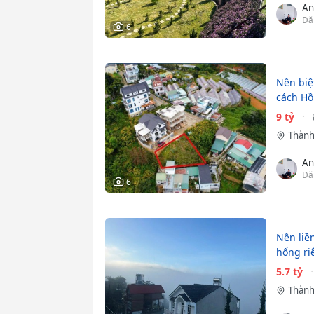
An
Đă
6
Nền biệ
cách H
9 tỷ
Thành
An
Đă
6
Nền liề
hổng ri
5.7 tỷ
Thành