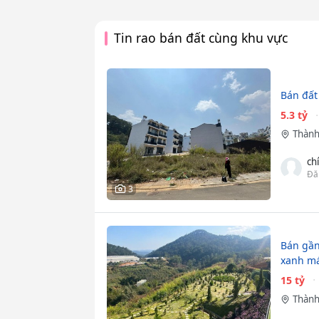
Tin rao bán đất cùng khu vực
Bán đất
5.3 tỷ
Thành
ch
Đă
3
Bán gần
xanh má
15 tỷ
Thành