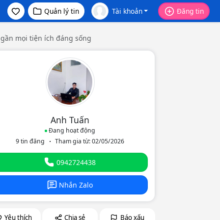
Quản lý tin
Tài khoản
Đăng tin
gần mọi tiện ích đáng sống
Anh Tuấn
Đang hoạt động
9 tin đăng
Tham gia từ: 02/05/2026
eo
0942724438
Nhắn Zalo
Yêu thích
Chia sẻ
Báo xấu