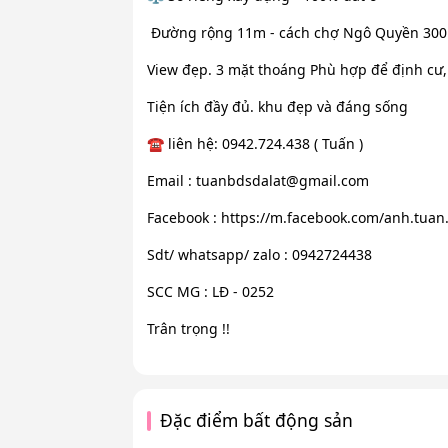
️ Đường rộng 11m - cách chợ Ngô Quyền 30
View đẹp. 3 mặt thoáng Phù hợp để định cư,
Tiện ích đầy đủ. khu đẹp và đáng sống
☎️ liên hệ: 0942.724.438 ( Tuấn )
Email :
tuanbdsdalat@gmail.com
Facebook : https://m.facebook.com/anh.tuan
Sdt/ whatsapp/ zalo : 0942724438
SCC MG : LĐ - 0252
Trân trọng !!
Đặc điểm bất động sản