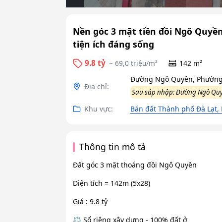
Nền góc 3 mặt tiền đồi Ngô Quyề
tiện ích đáng sống
9.8 tỷ
~ 69,0 triệu/m²
142 m²
Đường Ngô Quyền, Phường 
Địa chỉ:
Sau sáp nhập: Đường Ngô Quy
Khu vực:
Bán đất Thành phố Đà Lạt,
Thông tin mô tả
Đất góc 3 mặt thoáng đồi Ngô Quyền
Diện tích = 142m (5x28)
Giá : 9.8 tỷ
⚖️ Sổ riêng xây dựng - 100% đất ở