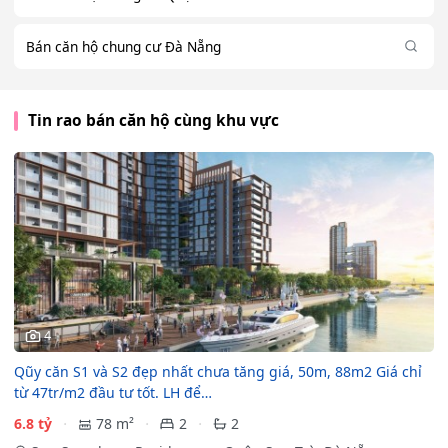
Bán căn hộ chung cư Đà Nẵng
Tin rao bán căn hộ cùng khu vực
4
Qũy căn S1 và S2 đẹp nhất chưa tăng giá, 50m, 88m2 Giá chỉ
từ 47tr/m2 đầu tư tốt. LH để…
6.8 tỷ
78 m²
2
2