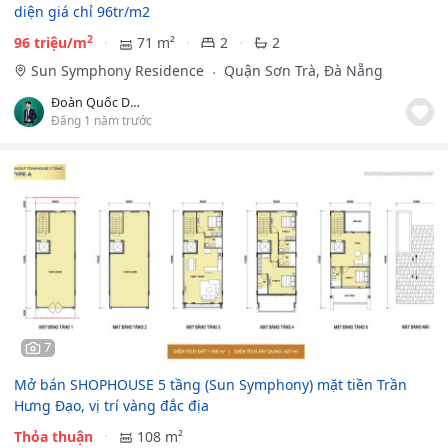
diện giá chỉ 96tr/m2
2
96 triệu/m
71 m²
2
2
Sun Symphony Residence
Quận Sơn Trà, Đà Nẵng
Đoàn Quốc Dũng
Đăng 1 năm trước
7
Mở bán SHOPHOUSE 5 tầng (Sun Symphony) mặt tiền Trần
Hưng Đạo, vị trí vàng đắc địa
Thỏa thuận
108 m²