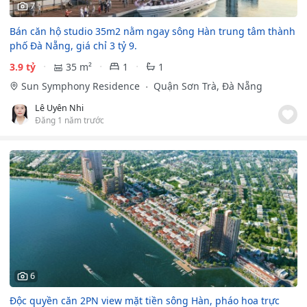
7
Bán căn hộ studio 35m2 nằm ngay sông Hàn trung tâm thành
phố Đà Nẵng, giá chỉ 3 tỷ 9.
3.9 tỷ
35 m²
1
1
Sun Symphony Residence
Quận Sơn Trà, Đà Nẵng
Lê Uyên Nhi
Đăng 1 năm trước
6
Độc quyền căn 2PN view mặt tiền sông Hàn, pháo hoa trực