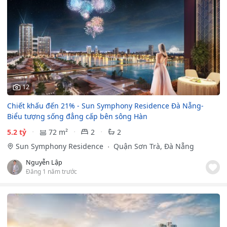
12
Chiết khấu đến 21% - Sun Symphony Residence Đà Nẵng-
Biểu tượng sống đẳng cấp bên sông Hàn
5.2 tỷ
72 m²
2
2
Sun Symphony Residence
Quận Sơn Trà, Đà Nẵng
Nguyễn Lập
Đăng 1 năm trước