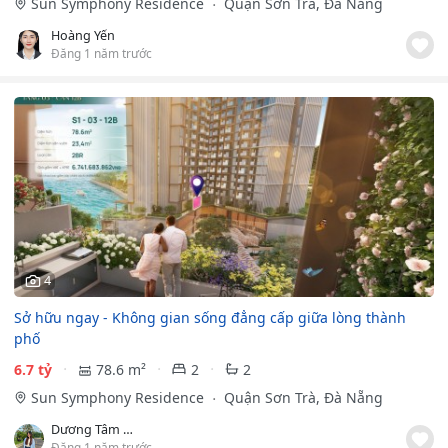
Sun Symphony Residence
Quận Sơn Trà, Đà Nẵng
Hoàng Yến
Đăng 1 năm trước
4
Sở hữu ngay - Không gian sống đẳng cấp giữa lòng thành
phố
6.7 tỷ
78.6 m²
2
2
Sun Symphony Residence
Quận Sơn Trà, Đà Nẵng
Dương Tâm Như
Đăng 1 năm trước