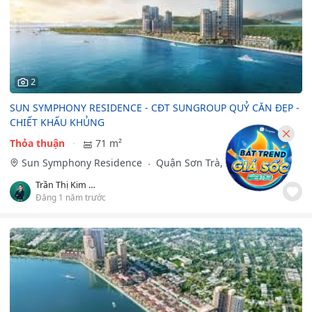
2
SUN SYMPHONY RESIDENCE - CĐT SUNGROUP QUỶ CĂN ĐẸP -
CHIẾT KHẤU KHỦNG
Thỏa thuận
71 m²
Sun Symphony Residence
Quận Sơn Trà, Đà Nẵng
Trần Thị Kim Như
Đăng 1 năm trước