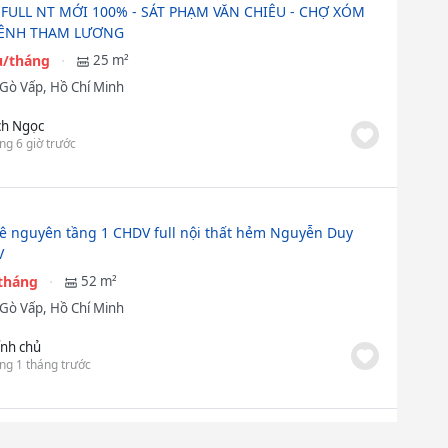
 FULL NT MỚI 100% - SÁT PHẠM VĂN CHIÊU - CHỢ XÓM
KÊNH THAM LƯƠNG
ệu/tháng
25 m²
Gò Vấp, Hồ Chí Minh
ch Ngọc
ng 6 giờ trước
ê nguyên tầng 1 CHDV full nội thất hẻm Nguyễn Duy
V
/tháng
52 m²
Gò Vấp, Hồ Chí Minh
ính chủ
ng 1 tháng trước