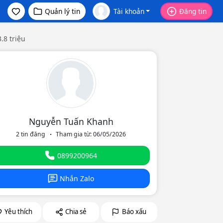
Quản lý tin
Tài khoản
Đăng tin
.8 triệu
Nguyễn Tuấn Khanh
2 tin đăng
Tham gia từ: 06/05/2026
eo
0899200964
Nhắn Zalo
Yêu thích
Chia sẻ
Báo xấu