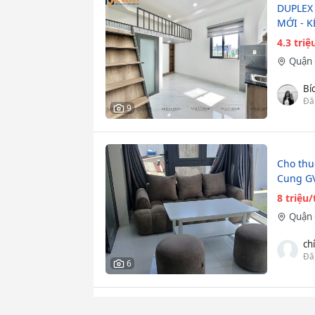
DUPLEX
MỚI - 
4.3 tri
Quận 
Bí
Đă
9
Cho thu
Cung G
8 triệu
Quận 
ch
Đă
6