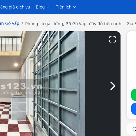
ảng giá dịch vụ
Blog
Tiện ích
n Gò Vấp
Phòng có gác lửng, P.5 Gò Vấp, đầy đủ tiện nghi - Giá 3
Slide tiếp th