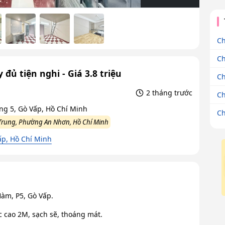
Ch
Ch
 đủ tiện nghi - Giá 3.8 triệu
Ch
2 tháng trước
Ch
g 5, Gò Vấp, Hồ Chí Minh
Ch
rung, Phường An Nhơn, Hồ Chí Minh
p, Hồ Chí Minh
àm, P5, Gò Vấp.
c cao 2M, sạch sẽ, thoáng mát.