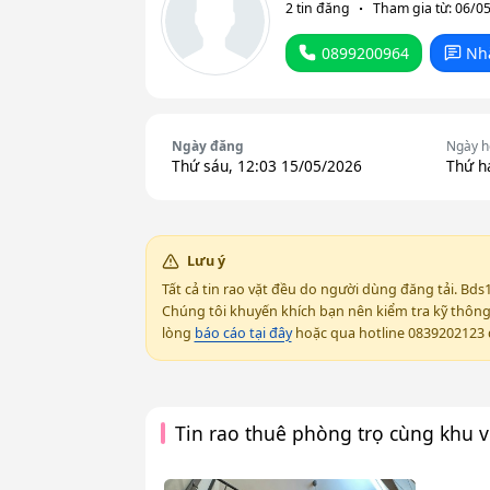
2 tin đăng
Tham gia từ: 06/0
0899200964
Nh
Ngày đăng
Ngày h
Thứ sáu, 12:03 15/05/2026
Thứ h
Lưu ý
Tất cả tin rao vặt đều do người dùng đăng tải. Bds
Chúng tôi khuyến khích bạn nên kiểm tra kỹ thông t
lòng
báo cáo tại đây
hoặc qua hotline 0839202123 đ
Tin rao thuê phòng trọ cùng khu 