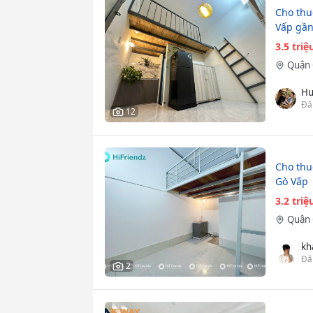
Cho thu
Vấp gần
3.5 tri
Quận 
Hu
Đă
12
Cho th
Gò Vấp
3.2 tri
Quận 
kh
Đă
2