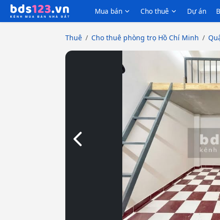
Mua bán
Cho thuê
Dự án
B
Thuê
Cho thuê phòng trọ Hồ Chí Minh
Quậ
Slide trước