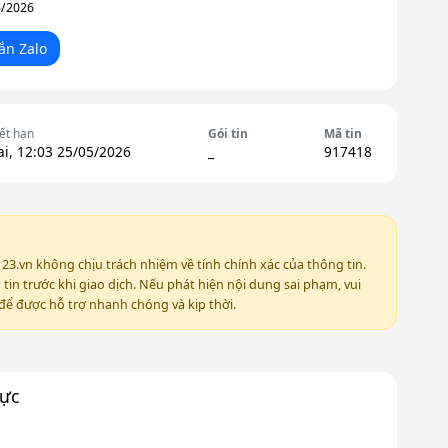
5/2026
ắn Zalo
ết hạn
Gói tin
Mã tin
ai, 12:03 25/05/2026
_
917418
123.vn không chịu trách nhiệm về tính chính xác của thông tin.
in trước khi giao dịch. Nếu phát hiện nội dung sai phạm, vui
ể được hỗ trợ nhanh chóng và kịp thời.
vực