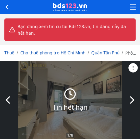
Bạn đang xem tin cũ tại Bds123.vn, tin đăng này đã
hết hạn.
Thuê
Cho thuê phòng trọ Hồ Chí Minh
Quận Tân Phú
Phòng
đẹp
Tân
Phú -
Full
nội
thất -
bếp ở
Slide trước
Slid
ban
Tin hết hạn
công
1
/8