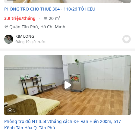
PHÒNG TRỌ CHO THUÊ 304 - 110/26 TÔ HIỆU
3.9 triệu/tháng
20 m²
Quận Tân Phú, Hồ Chí Minh
KIM LONG
Đăng 19 giờ trước
5
Phòng trọ đủ NT 3.5tr/tháng cách ĐH Văn Hiến 200m, 517
Kênh Tân Hóa Q. Tân Phú.