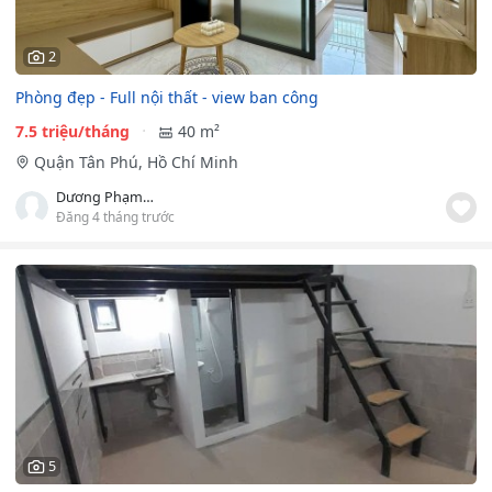
2
Phòng đẹp - Full nội thất - view ban công
7.5 triệu/tháng
40 m²
Quận Tân Phú, Hồ Chí Minh
Dương Phạm Anh Sang
Đăng 4 tháng trước
5