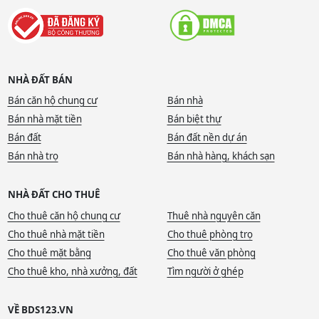
NHÀ ĐẤT BÁN
Bán căn hộ chung cư
Bán nhà
Bán nhà mặt tiền
Bán biệt thự
Bán đất
Bán đất nền dự án
Bán nhà trọ
Bán nhà hàng, khách sạn
NHÀ ĐẤT CHO THUÊ
Cho thuê căn hộ chung cư
Thuê nhà nguyên căn
Cho thuê nhà mặt tiền
Cho thuê phòng trọ
Cho thuê mặt bằng
Cho thuê văn phòng
Cho thuê kho, nhà xưởng, đất
Tìm người ở ghép
VỀ BDS123.VN