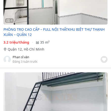
6
PHÒNG TRỌ CAO CẤP – FULL NỘI THẤTKHU BIỆT THỰ THẠNH
XUÂN – QUẬN 12
3.2 triệu/tháng
35 m²
Quận 12, Hồ Chí Minh
Phan sĩ văn
Đăng 3 tuần trước