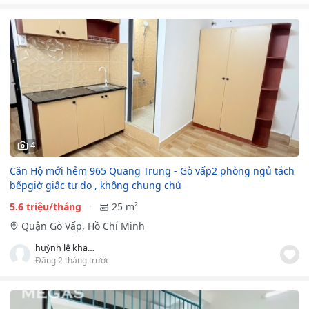
4
Căn Hộ mới hẻm 965 Quang Trung - Gò vấp2 phòng ngủ tách
bếpgiờ giấc tự do , không chung chủ
5.6 triệu/tháng
25 m²
Quận Gò Vấp, Hồ Chí Minh
huỳnh lê khang
Đăng 2 tháng trước