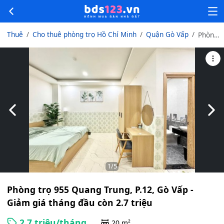
Thuê
Cho thuê phòng trọ Hồ Chí Minh
Quận Gò Vấp
Phòng
trọ
955
Quang
Trung,
P.12,
Gò
Vấp -
Slide trước
Slid
Giảm
giá
tháng
đầu
còn
2.7
1
/5
triệu
Phòng trọ 955 Quang Trung, P.12, Gò Vấp -
Giảm giá tháng đầu còn 2.7 triệu
2.7 triệu/tháng
20 m²