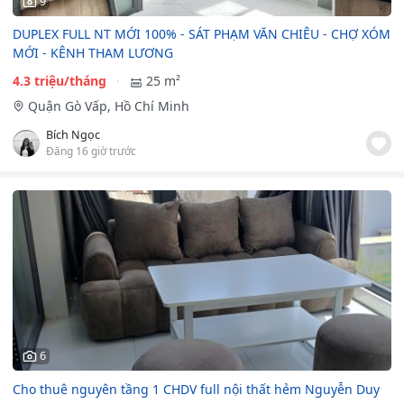
9
DUPLEX FULL NT MỚI 100% - SÁT PHẠM VĂN CHIÊU - CHỢ XÓM
MỚI - KÊNH THAM LƯƠNG
4.3 triệu/tháng
25 m²
Quận Gò Vấp, Hồ Chí Minh
Bích Ngọc
Đăng 16 giờ trước
6
Cho thuê nguyên tầng 1 CHDV full nội thất hẻm Nguyễn Duy