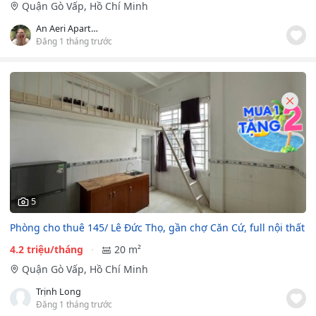
Quận Gò Vấp, Hồ Chí Minh
An Aeri Apartment
Đăng 1 tháng trước
5
Phòng cho thuê 145/ Lê Đức Thọ, gần chợ Căn Cứ, full nội thất
4.2 triệu/tháng
20 m²
Quận Gò Vấp, Hồ Chí Minh
Trịnh Long
Đăng 1 tháng trước