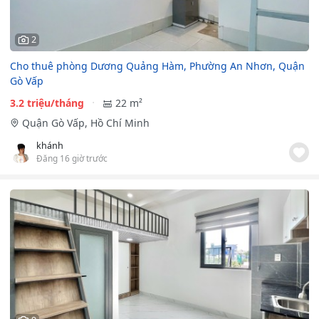
2
Cho thuê phòng Dương Quảng Hàm, Phường An Nhơn, Quận
Gò Vấp
3.2 triệu/tháng
22 m²
Quận Gò Vấp, Hồ Chí Minh
khánh
Đăng 16 giờ trước