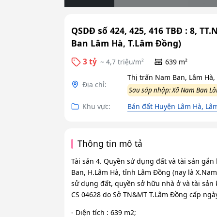
QSDĐ số 424, 425, 416 TBĐ : 8, T
Ban Lâm Hà, T.Lâm Đồng)
3 tỷ
~ 4,7 triệu/m²
639 m²
Thị trấn Nam Ban, Lâm Hà
Địa chỉ:
Sau sáp nhập: Xã Nam Ban L
Khu vực:
Bán đất Huyện Lâm Hà, Lâ
Thông tin mô tả
Tài sản 4. Quyền sử dụng đất và tài sản gắn l
Ban, H.Lâm Hà, tỉnh Lâm Đồng (nay là X.Na
sử dụng đất, quyền sở hữu nhà ở và tài sản 
CS 04628 do Sở TN&MT T.Lâm Đồng cấp ngày 
- Diện tích : 639 m2;