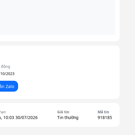
t động
/10/2023
ắn Zalo
 hạn
Gói tin
Mã tin
, 10:03 30/07/2026
Tin thường
918185