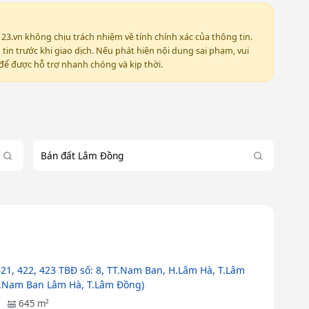
123.vn không chịu trách nhiệm về tính chính xác của thông tin.
in trước khi giao dịch. Nếu phát hiện nội dung sai phạm, vui
ể được hỗ trợ nhanh chóng và kịp thời.
Bán đất Lâm Đồng
21, 422, 423 TBĐ số: 8, TT.Nam Ban, H.Lâm Hà, T.Lâm
.Nam Ban Lâm Hà, T.Lâm Đồng)
645 m²