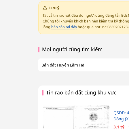
Lưu ý
Tất cả tin rao vặt đều do người dùng đăng tải. Bds
Chúng tôi khuyến khích bạn nên kiểm tra kỹ thông t
lòng
báo cáo tại đây
hoặc qua hotline 0839202123 đ
Mọi người cũng tìm kiếm
Bán đất Huyện Lâm Hà
Tin rao bán đất cùng khu vực
QSDĐ: 4
Đồng (X
3.1 tỷ