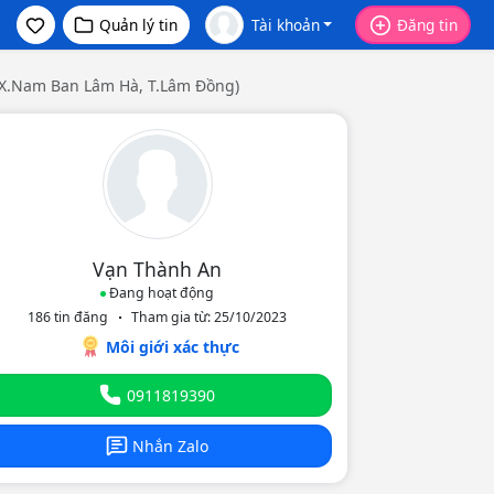
Quản lý tin
Tài khoản
Đăng tin
 (X.Nam Ban Lâm Hà, T.Lâm Đồng)
Vạn Thành An
Đang hoạt động
186 tin đăng
Tham gia từ: 25/10/2023
eo
Môi giới xác thực
0911819390
Nhắn Zalo