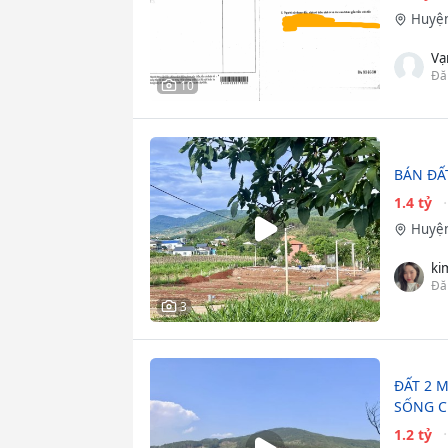
Huyện
Vạ
Đă
10
BÁN ĐẤT
1.4 tỷ
Huyện
ki
Đă
3
ĐẤT 2 
SỐNG C
1.2 tỷ