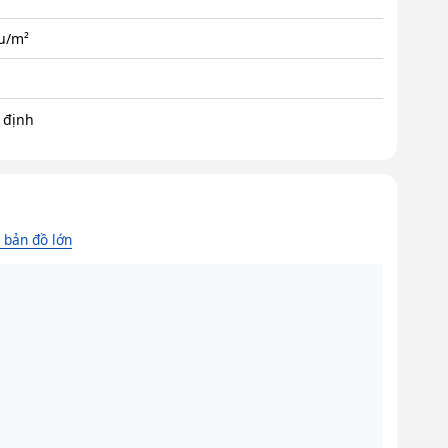
ệu/m²
 định
bản đồ lớn