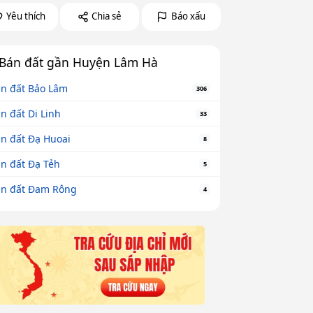
Yêu thích
Chia sẻ
Báo xấu
Bán đất gần Huyện Lâm Hà
n đất Bảo Lâm
306
n đất Di Linh
33
n đất Đạ Huoai
8
n đất Đạ Tẻh
5
n đất Đam Rông
4