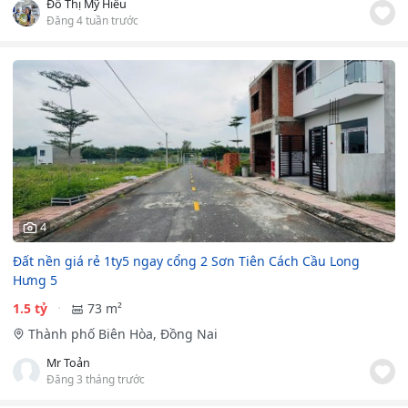
Đỗ Thị Mỹ Hiếu
Đăng 4 tuần trước
4
Đất nền giá rẻ 1ty5 ngay cổng 2 Sơn Tiên Cách Cầu Long
Hưng 5
1.5 tỷ
73 m²
Thành phố Biên Hòa, Đồng Nai
Mr Toản
Đăng 3 tháng trước