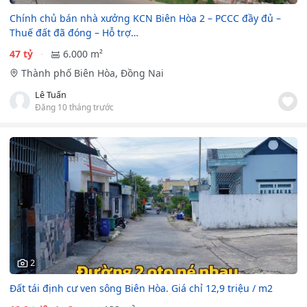
Chính chủ bán nhà xưởng KCN Biên Hòa 2 – PCCC đầy đủ –
Thuế đất đã đóng – Hỗ trợ…
47 tỷ
6.000 m²
Thành phố Biên Hòa, Đồng Nai
Lê Tuấn
Đăng 10 tháng trước
2
Đất tái định cư ven sông Biên Hòa. Giá chỉ 12,9 triệu / m2