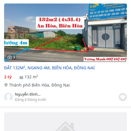
3
ĐẤT 132M², NGANG 4M, BIÊN HÒA, ĐỒNG NAI
2 tỷ
132 m²
Thành phố Biên Hòa, Đồng Nai
Nguyễn Đình Vương Mạnh
Đăng 4 tháng trước