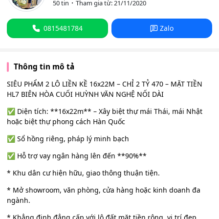
50 tin
Tham gia từ: 21/11/2020
0815481784
Zalo
Thông tin mô tả
SIÊU PHẨM 2 LÔ LIỀN KỀ 16x22M – CHỈ 2 TỶ 470 – MẶT TIỀN
HL7 BIÊN HÒA CUỐI HUỲNH VĂN NGHỆ NỐI DÀI
✅ Diện tích: **16x22m** – Xây biệt thự mái Thái, mái Nhật
hoặc biệt thự phong cách Hàn Quốc
✅ Sổ hồng riêng, pháp lý minh bạch
✅ Hỗ trợ vay ngân hàng lên đến **90%**
* Khu dân cư hiện hữu, giao thông thuận tiện.
* Mở showroom, văn phòng, cửa hàng hoặc kinh doanh đa
ngành.
* Khẳng định đẳng cấp với lô đất mặt tiền rộng, vị trí đẹp