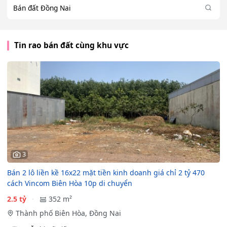
Bán đất Đồng Nai
Tin rao bán đất cùng khu vực
3
Bán 2 lô liền kề 16x22 mặt tiền kinh doanh giá chỉ 2 tỷ 470
cách Vincom Biên Hòa 10p di chuyển
2.5 tỷ
352 m²
Thành phố Biên Hòa, Đồng Nai