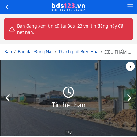
Bạn đang xem tin cũ tại Bds123.vn, tin đăng này đã
hết hạn.
Bán
Bán đất Đồng Nai
Thành phố Biên Hòa
SIÊU PHẨM 2
LÔ LIỀN KỀ
16x22M – CHỈ
2 TỶ 470 –
MẶT TIỀN HL7
BIÊN HÒA
CUỐI HUỲNH
VĂN NGHỆ
Slide trước
Slid
NỐI DÀI
Tin hết hạn
1
/8