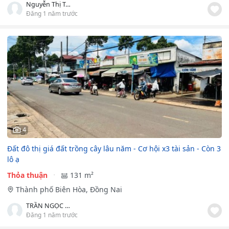
Nguyễn Thị Trang
Đăng 1 năm trước
4
Đất đô thị giá đất trồng cây lâu năm - Cơ hội x3 tài sản - Còn 3
lô ạ
Thỏa thuận
131 m²
Thành phố Biên Hòa, Đồng Nai
TRẦN NGỌC MỚI
Đăng 1 năm trước