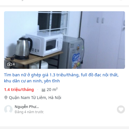
4
Tìm bạn nữ ở ghép giá 1.3 triệu/tháng, full đồ đạc nội thất,
khu dân cư an ninh, yên tĩnh
1.4 triệu/tháng
20 m²
Quận Nam Từ Liêm, Hà Nội
Nguyễn Phương Anh
Đăng 4 năm trước