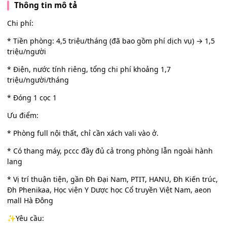
Thông tin mô tả
Chi phí:
* Tiền phòng: 4,5 triệu/tháng (đã bao gồm phí dịch vụ) → 1,5
triệu/người
* Điện, nước tính riêng, tổng chi phí khoảng 1,7
triệu/người/tháng
* Đóng 1 cọc 1
Ưu điểm:
* Phòng full nội thất, chỉ cần xách vali vào ở.
* Có thang máy, pccc đầy đủ cả trong phòng lẫn ngoài hành
lang
* Vị trí thuận tiện, gần Đh Đại Nam, PTIT, HANU, Đh Kiến trúc,
Đh Phenikaa, Học viện Y Dược học Cổ truyền Việt Nam, aeon
mall Hà Đông
✨Yêu cầu: