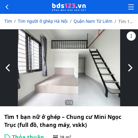
Tìm
Tìm người ở ghép Hà Nội
Quận Nam Từ Liêm
Tìm 1
bạn nữ
ở ghép
–
Chung
cư Mini
Ngọc
Trục
Slide trước
Slid
(full đồ,
thang
máy,
vskk)
1
/3
Tìm 1 bạn nữ ở ghép – Chung cư Mini Ngọc
Trục (full đồ, thang máy, vskk)
Thỏa thuận
28 m²