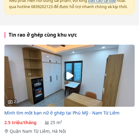
Nếu phát hiện nội dung sai phạm, vui lòng
báo cáo tại đây
hoặc
qua hotline 0839202123 để được hỗ trợ nhanh chóng và kịp thời.
Tin rao ở ghép cùng khu vực
2
Mình tìm một bạn nữ ở ghép tại Phú Mỹ - Nam Từ Liêm
2.5 triệu/tháng
25 m²
Quận Nam Từ Liêm, Hà Nội