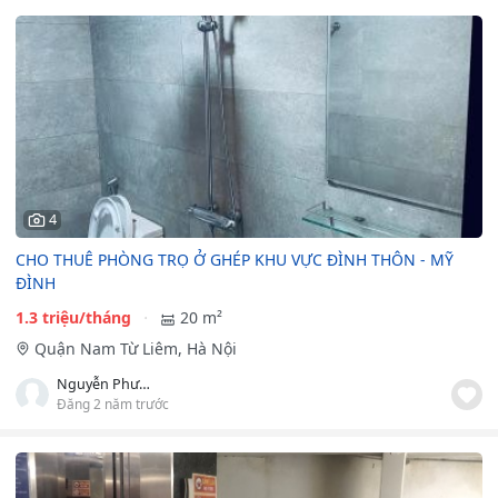
4
CHO THUÊ PHÒNG TRỌ Ở GHÉP KHU VỰC ĐÌNH THÔN - MỸ
ĐÌNH
1.3 triệu/tháng
20 m²
Quận Nam Từ Liêm, Hà Nội
Nguyễn Phương Hòa
Đăng 2 năm trước