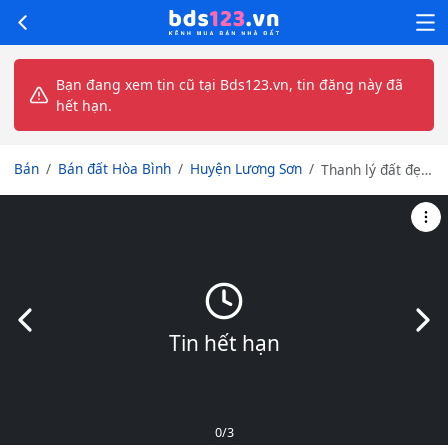
Bạn đang xem tin cũ tại Bds123.vn, tin đăng này đã
hết hạn.
Bán
Bán đất Hòa Bình
Huyện Lương Sơn
Thanh lý đất đẹp
trong khu dân cư
văn minh ,tiện
ích đầy đủ, đi ra
An Phú Mỹ Đức
200m
Slide trước
Slid
Tin hết hạn
0
/3