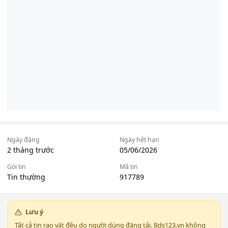
Ngày đăng
Ngày hết hạn
2 tháng trước
05/06/2026
Gói tin
Mã tin
Tin thường
917789
Lưu ý
Tất cả tin rao vặt đều do người dùng đăng tải. Bds123.vn không