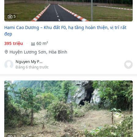
5
Hami Cao Dương – Khu đất F0, hạ tầng hoàn thiện, vị trí rất
đẹp
395 triệu
60 m²
Huyện Lương Sơn, Hòa Bình
Nguyen My Phuong Linh
Đăng 6 tháng trước
3