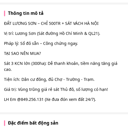
Thông tin mô tả
ĐẤT LƯƠNG SƠN – CHỈ 500TR + SÁT VÁCH HÀ NỘI
Vị trí: Lương Sơn (Sát đường Hồ Chí Minh & QL21).
Pháp lý: Sổ đỏ sẵn – Công chứng ngay.
TẠI SAO NÊN MUA?
Sát 3 KCN lớn (300ha): Dễ thanh khoản, tiềm năng tăng giá
cao.
Tiện ích: Dân cư đông, đủ Chợ - Trường - Trạm.
Giá trị: Vùng trũng giá rẻ sát Thủ đô, số lượng có hạn!
LH Em @849.256.131 (Xe đưa đón xem đất 24/7).
Đặc điểm bất động sản