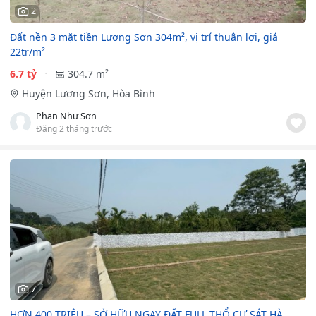
2
Đất nền 3 mặt tiền Lương Sơn 304m², vị trí thuận lợi, giá
22tr/m²
6.7 tỷ
304.7 m²
Huyện Lương Sơn, Hòa Bình
Phan Như Sơn
Đăng 2 tháng trước
7
HƠN 400 TRIỆU – SỞ HỮU NGAY ĐẤT FULL THỔ CƯ SÁT HÀ