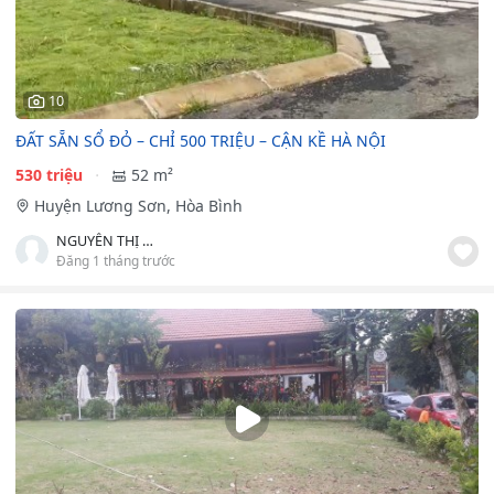
10
ĐẤT SẴN SỔ ĐỎ – CHỈ 500 TRIỆU – CẬN KỀ HÀ NỘI
530 triệu
52 m²
Huyện Lương Sơn, Hòa Bình
NGUYỄN THỊ HỒNG HÀ
Đăng 1 tháng trước