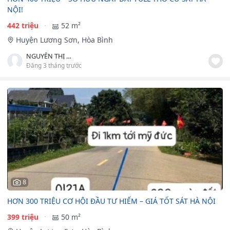
NỘI!
442 triệu
52 m²
Huyện Lương Sơn, Hòa Bình
NGUYỄN THỊ HỒNG HÀ
Đăng 3 tháng trước
8
HƠN 300 TRIỆU CƠ HỘI ĐẦU TƯ HIẾM – GIÁ TỐT SÁT HÀ NỘI
399 triệu
50 m²