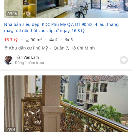
16
Nhà bán siêu đẹp, KDC Phú Mỹ Q7. DT 90m2, 4 lầu, thang
máy, full nội thất cao cấp, ở ngay. 16.3 tỷ
16.3 tỷ
90 m²
4
5
Khu dân cư Phú Mỹ
Quận 7, Hồ Chí Minh
Trần Văn Lâm
Đăng 1 năm trước
4