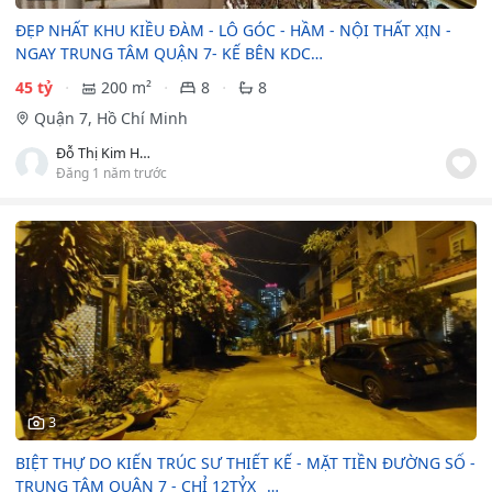
ĐẸP NHẤT KHU KIỀU ĐÀM - LÔ GÓC - HẦM - NỘI THẤT XỊN -
NGAY TRUNG TÂM QUẬN 7- KẾ BÊN KDC…
45 tỷ
200 m²
8
8
Quận 7, Hồ Chí Minh
Đỗ Thị Kim Huyền
Đăng 1 năm trước
3
BIỆT THỰ DO KIẾN TRÚC SƯ THIẾT KẾ - MẶT TIỀN ĐƯỜNG SỐ -
TRUNG TÂM QUẬN 7 - CHỈ 12TỶX _…