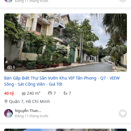
Đăng 11 tháng trước
8
Bán Gấp Biệt Thự Sân Vườn Khu VIP Tân Phong - Q7 - VIEW
Sông - Sát Công Viên - Giá Tốt
40 tỷ
240 m²
7
7
Quận 7, Hồ Chí Minh
Nguyễn Thanh Út
Đăng 11 tháng trước