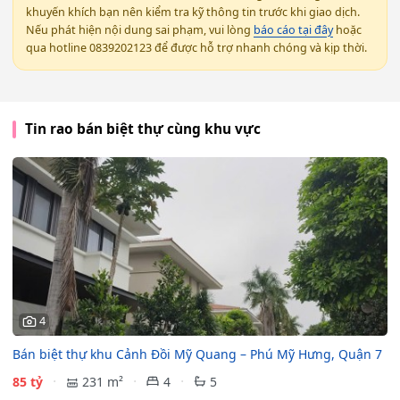
khuyến khích bạn nên kiểm tra kỹ thông tin trước khi giao dịch.
Nếu phát hiện nội dung sai phạm, vui lòng
báo cáo tại đây
hoặc
qua hotline 0839202123 để được hỗ trợ nhanh chóng và kịp thời.
Tin rao bán biệt thự cùng khu vực
4
Bán biệt thự khu Cảnh Đồi Mỹ Quang – Phú Mỹ Hưng, Quận 7
85 tỷ
231 m²
4
5