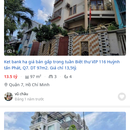
8
Kẹt bank hạ giá bán gấp trong tuần Biệt thự VIP 116 Huỳnh
tấn Phát, Q7. DT 97m2. Giá chỉ 13,5tỷ.
13.5 tỷ
97 m²
3
4
Quận 7, Hồ Chí Minh
vũ châu
Đăng 1 năm trước