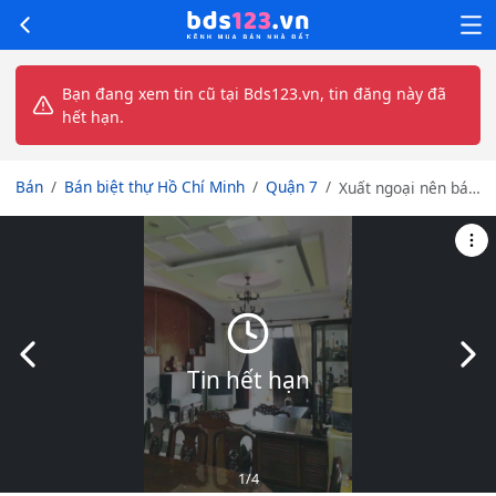
Bạn đang xem tin cũ tại Bds123.vn, tin đăng này đã
hết hạn.
Bán
Bán biệt thự Hồ Chí Minh
Quận 7
Xuất ngoại nên bán
gấp biệt thự DT
16x20m mặt tiền
Đường Số 45 Bình
Thuận Q7 giá 31 tỷ
Slide trước
Slid
Tin hết hạn
1
/4