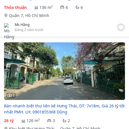
Thỏa thuận
136 m²
6
6
Quận 7, Hồ Chí Minh
Ms Hằng
Đăng 2 năm trước
2
Bán nhanh biệt thự liên kế Hưng Thái, DT: 7x18m, Giá 26 tỷ tốt
nhất PMH. LH: 0901855368 Dũng
26 tỷ
126 m²
3
2
Khu biệt thự Hưng Thái
Quận 7, Hồ Chí Minh