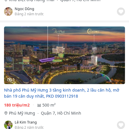
Ngọc Dũng
Đăng 2 năm trước
6
Nhà phố Phú Mỹ Hưng 3 tầng kinh doanh, 2 lầu căn hộ, mở
bán 19 căn duy nhất, PKD 0903112918
180 triệu/m2
500 m²
Phú Mỹ Hưng
Quận 7, Hồ Chí Minh
Lê Kim Trang
Đăng 2 năm trước