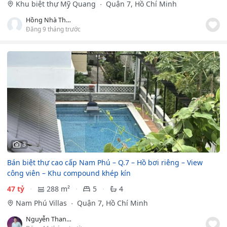
Khu biệt thự Mỹ Quang
Quận 7, Hồ Chí Minh
Hồng Nhà Thật
Đăng 9 tháng trước
3
Bán biệt thự cao cấp Nam Phú – Q.7 – Hồ bơi riêng – View
công viên – Khu compound khép kín
47 tỷ
288 m²
5
4
Nam Phú Villas
Quận 7, Hồ Chí Minh
Nguyễn Thanh Út