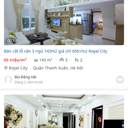
1
Bán cắt lỗ căn 3 ngủ 143m2 giá chỉ 65tr/m2 Royal City
2
65 triệu/m
143 m²
3
2
Royal City
Quận Thanh Xuân, Hà Nội
Bùi Đăng Hải
Đăng 2 năm trước