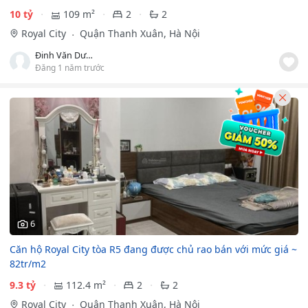
10 tỷ
109 m²
2
2
Royal City
Quận Thanh Xuân, Hà Nội
Đinh Văn Dương
Đăng 1 năm trước
6
Căn hộ Royal City tòa R5 đang được chủ rao bán với mức giá ~
82tr/m2
9.3 tỷ
112.4 m²
2
2
Royal City
Quận Thanh Xuân, Hà Nội