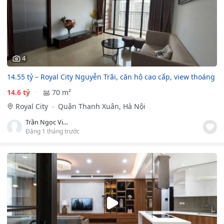
4
14.55 tỷ – Royal City Nguyễn Trãi, căn hộ cao cấp, view thoáng
14.6 tỷ
70 m²
Royal City
Quận Thanh Xuân, Hà Nội
Trần Ngọc Vinh
Đăng 1 tháng trước