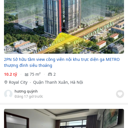
4
2PN Sở hữu tầm view công viên nội khu trực diện ga METRO
thượng đình siêu thoáng
10.2 tỷ
75 m²
2
Royal City
Quận Thanh Xuân, Hà Nội
hương quỳnh
Đăng 17 giờ trước