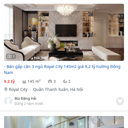
3
- Bán gấp căn 3 ngủ Royal City 145m2 giá 9,2 tỷ hướng Đông
Nam
9.2 tỷ
145 m²
3
2
Royal City
Quận Thanh Xuân, Hà Nội
Bùi Đăng Hải
Đăng 2 năm trước