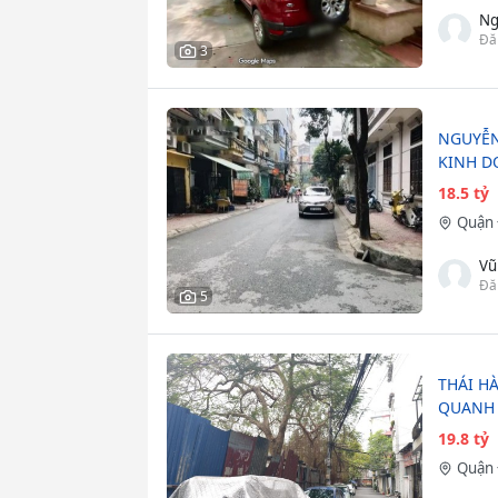
Ng
Đă
3
NGUYỄN 
KINH D
18.5 tỷ
Quận 
Vũ
Đă
5
THÁI H
QUANH 
19.8 tỷ
Quận 