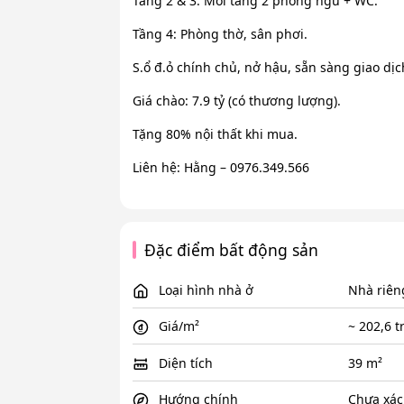
Tầng 2 & 3: Mỗi tầng 2 phòng ngủ + WC.
Tầng 4: Phòng thờ, sân phơi.
S.ổ đ.ỏ chính chủ, nở hậu, sẵn sàng giao dịc
Giá chào: 7.9 tỷ (có thương lượng).
Tặng 80% nội thất khi mua.
Liên hệ: Hằng – 0976.349.566
Đặc điểm bất động sản
Loại hình nhà ở
Nhà riên
Giá/m²
~ 202,6 t
Diện tích
39 m²
Hướng chính
Chưa xác