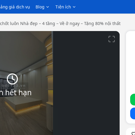
ảng giá dịch vụ
Blog
Tiện ích
 chốt luôn Nhà đẹp – 4 tầng – Về ở ngay – Tặng 80% nội thất
n hết hạn