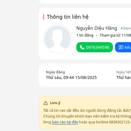
Thông tin liên hệ
Nguyễn Diệu Hằng
Đan
1 tin đăng
Tham gia từ: 11/0
0976349596
Nh
Ngày đăng
Ngày hết
Thứ sáu, 09:44 15/08/2025
Thứ hai
Lưu ý
Tất cả tin rao vặt đều do người dùng đăng tải. Bds
Chúng tôi khuyến khích bạn nên kiểm tra kỹ thông t
lòng
báo cáo tại đây
hoặc qua hotline 0839202123 đ