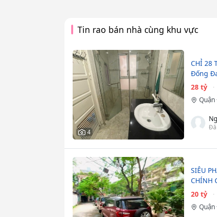
Tin rao bán nhà cùng khu vực
CHỈ 28 
Đống Đa
28 tỷ
Quận 
Ng
Đă
4
SIÊU P
CHÍNH C
20 tỷ
Quận 