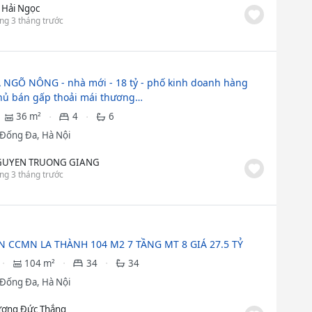
 Hải Ngọc
ng 3 tháng trước
 NGÕ NÔNG - nhà mới - 18 tỷ - phố kinh doanh hàng
hủ bán gấp thoải mái thương…
36 m²
4
6
Đống Đa, Hà Nội
UYEN TRUONG GIANG
ng 3 tháng trước
N CCMN LA THÀNH 104 M2 7 TẦNG MT 8 GIÁ 27.5 TỶ
104 m²
34
34
Đống Đa, Hà Nội
ơng Đức Thắng