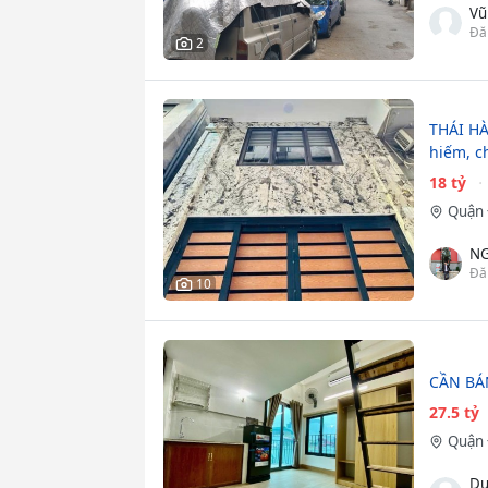
Vũ
Đă
2
THÁI HÀ
hiếm, c
18 tỷ
Quận 
NG
Đă
10
CẦN BÁ
27.5 tỷ
Quận 
Dư