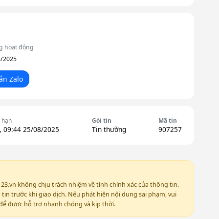
g hoạt động
8/2025
ắn Zalo
 hạn
Gói tin
Mã tin
, 09:44 25/08/2025
Tin thường
907257
123.vn không chịu trách nhiệm về tính chính xác của thông tin.
in trước khi giao dịch. Nếu phát hiện nội dung sai phạm, vui
ể được hỗ trợ nhanh chóng và kịp thời.