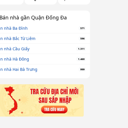
Bán nhà gần Quận Đống Đa
n nhà Ba Đình
571
n nhà Bắc Từ Liêm
596
n nhà Cầu Giấy
1.311
n nhà Hà Đông
1.460
n nhà Hai Bà Trưng
999