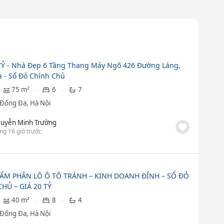
TỶ - Nhà Đẹp 6 Tầng Thang Máy Ngõ 426 Đường Láng,
 - Sổ Đỏ Chính Chủ
75 m²
6
7
Đống Đa, Hà Nội
uyễn Minh Trường
ng 16 giờ trước
HẨM PHÂN LÔ Ô TÔ TRÁNH – KINH DOANH ĐỈNH – SỔ ĐỎ
HỦ – GIÁ 20 TỶ
40 m²
8
4
Đống Đa, Hà Nội