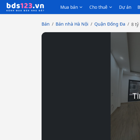
Mua bán
Cho thuê
Dự án
B
Bán
Bán nhà Hà Nội
Quận Đống Đa
8 tỷ
Ti