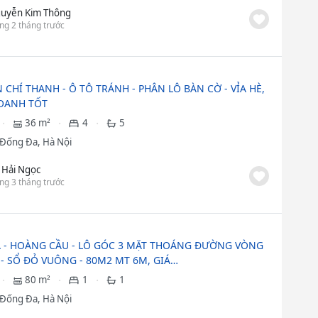
uyễn Kim Thông
ng 2 tháng trước
CHÍ THANH - Ô TÔ TRÁNH - PHÂN LÔ BÀN CỜ - VỈA HÈ,
OANH TỐT
36 m²
4
5
Đống Đa, Hà Nội
 Hải Ngọc
ng 3 tháng trước
À - HOÀNG CẦU - LÔ GÓC 3 MẶT THOÁNG ĐƯỜNG VÒNG
- SỔ ĐỎ VUÔNG - 80M2 MT 6M, GIÁ…
80 m²
1
1
Đống Đa, Hà Nội