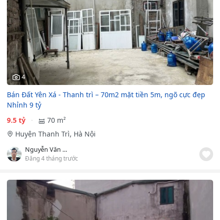
4
Bán Đất Yên Xá - Thanh trì – 70m2 mặt tiền 5m, ngõ cực đẹp
Nhỉnh 9 tỷ
9.5 tỷ
70 m²
Huyện Thanh Trì, Hà Nội
Nguyễn Văn Đạo
Đăng 4 tháng trước