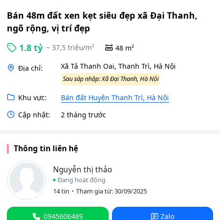
Bán 48m đất xen kẹt siêu đẹp xã Đại Thanh,
ngõ rộng, vị trí đẹp
1.8 tỷ
~ 37,5 triệu/m²
48 m²
Xã Tả Thanh Oai, Thanh Trì, Hà Nội
Địa chỉ:
Sau sáp nhập: Xã Đại Thanh, Hà Nội
Khu vực:
Bán đất Huyện Thanh Trì, Hà Nội
Cập nhật:
2 tháng trước
Thông tin liên hệ
Nguyễn thị thảo
Đang hoạt động
14 tin
Tham gia từ: 30/09/2025
0945606489
Zalo