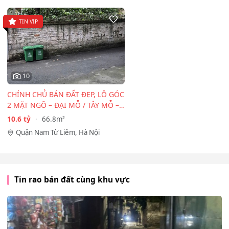
TIN VIP
10
CHÍNH CHỦ BÁN ĐẤT ĐẸP, LÔ GÓC
2 MẶT NGÕ – ĐẠI MỖ / TÂY MỖ –
CẠNH…
10.6 tỷ
66.8m²
Quận Nam Từ Liêm, Hà Nội
Tin rao bán đất cùng khu vực