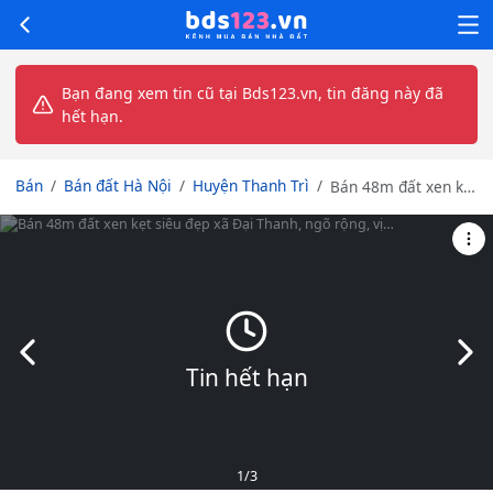
Bạn đang xem tin cũ tại Bds123.vn, tin đăng này đã
hết hạn.
Bán
Bán đất Hà Nội
Huyện Thanh Trì
Bán 48m đất xen kẹt
siêu đẹp xã Đại
Thanh, ngõ rộng, vị
trí đẹp
Slide trước
Slid
Tin hết hạn
1
/3