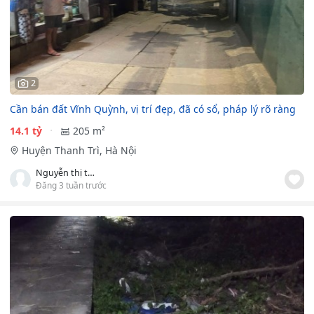
2
Cần bán đất Vĩnh Quỳnh, vị trí đẹp, đã có sổ, pháp lý rõ ràng
14.1 tỷ
205 m²
Huyện Thanh Trì, Hà Nội
Nguyễn thị thảo
Đăng 3 tuần trước