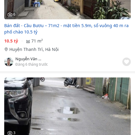
6
Bán đất - Cầu Bươu – 71m2 - mặt tiền 5.9m, sổ vuông 40 m ra
phố chào 10.5 tỷ
10.5 tỷ
71 m²
Huyện Thanh Trì, Hà Nội
Nguyễn Văn Đạo
Đăng 6 tháng trước
3