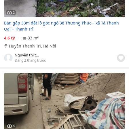
2
Bán gấp 33m đất lô góc ngõ 38 Thượng Phúc – xã Tả Thanh
Oai – Thanh Trì
4.6 tỷ
33 m²
Huyện Thanh Trì, Hà Nội
Nguyễn thị thảo
Đăng 2 tháng trước
4