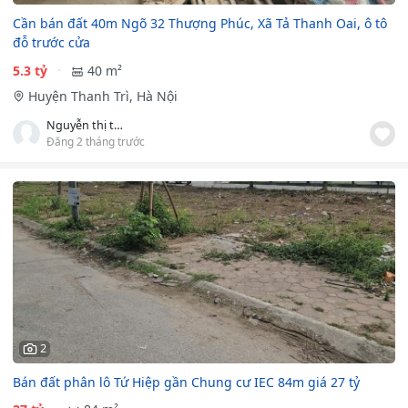
Cần bán đất 40m Ngõ 32 Thượng Phúc, Xã Tả Thanh Oai, ô tô
đỗ trước cửa
5.3 tỷ
40 m²
Huyện Thanh Trì, Hà Nội
Nguyễn thị thảo
Đăng 2 tháng trước
2
Bán đất phân lô Tứ Hiệp gần Chung cư IEC 84m giá 27 tỷ