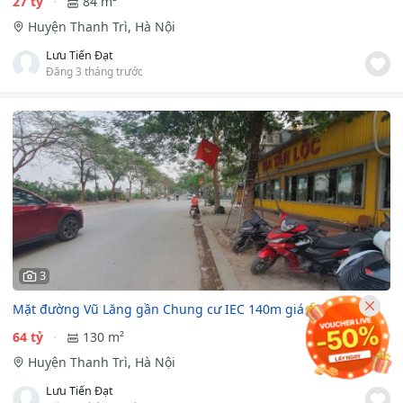
27 tỷ
84 m²
Huyện Thanh Trì, Hà Nội
Lưu Tiến Đạt
Đăng 3 tháng trước
3
Mặt đường Vũ Lăng gần Chung cư IEC 140m giá 64 tỷ
64 tỷ
130 m²
Huyện Thanh Trì, Hà Nội
Lưu Tiến Đạt