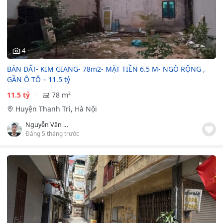
4
BÁN ĐẤT- KIM GIANG- 78m2- MẶT TIỀN 6.5 M- NGÕ RỘNG ,
GẦN Ô TÔ – 11.5 tỷ
11.5 tỷ
78 m²
Huyện Thanh Trì, Hà Nội
Nguyễn Văn Đạo
Đăng 5 tháng trước