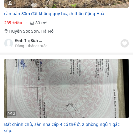
1
cần bán 80m đất không quy hoạch thôn Cộng Hoà
235 triệu
80 m²
Huyện Sóc Sơn, Hà Nội
Đinh Thị Bích Phượng
Đăng 1 tháng trước
3
Đất chính chủ, sẵn nhà cấp 4 có thể ở, 2 phòng ngủ 1 gác
sép.