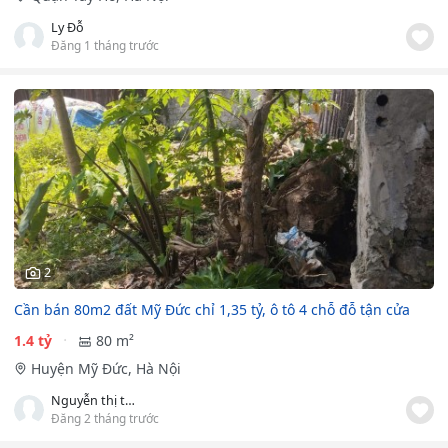
Ly Đỗ
Đăng 1 tháng trước
2
Cần bán 80m2 đất Mỹ Đức chỉ 1,35 tỷ, ô tô 4 chỗ đỗ tận cửa
1.4 tỷ
80 m²
Huyện Mỹ Đức, Hà Nội
Nguyễn thị thảo
Đăng 2 tháng trước