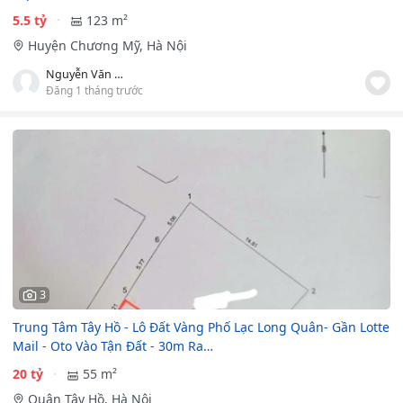
5.5 tỷ
123 m²
Huyện Chương Mỹ, Hà Nội
Nguyễn Văn Tiệp
Đăng 1 tháng trước
3
Trung Tâm Tây Hồ - Lô Đất Vàng Phố Lạc Long Quân- Gần Lotte
Mail - Oto Vào Tận Đất - 30m Ra…
20 tỷ
55 m²
Quận Tây Hồ, Hà Nội