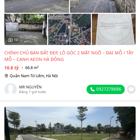
10
CHÍNH CHỦ BÁN ĐẤT ĐẸP, LÔ GÓC 2 MẶT NGÕ – ĐẠI MỖ / TÂY
MỖ – CẠNH AEON HÀ ĐÔNG
10.6 tỷ
66.8 m²
Quận Nam Từ Liêm, Hà Nội
MR NGUYÊN
0927278686
Đăng 7 giờ trước