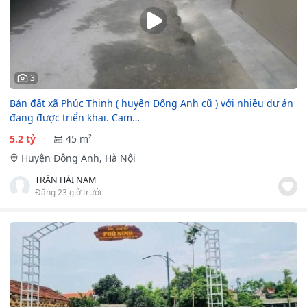
3
Bán đất xã Phúc Thịnh ( huyện Đông Anh cũ ) với nhiều dự án
đang được triển khai. Cam…
5.2 tỷ
45 m²
Huyện Đông Anh, Hà Nội
TRẦN HẢI NAM
Đăng 23 giờ trước