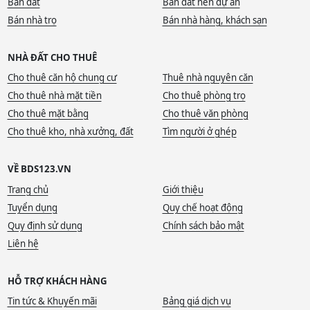
Bán đất
Bán đất nền dự án
hạn chế gặp phải các tin sai sự thật, thiếu minh bạch.
Bán nhà trọ
Bán nhà hàng, khách sạn
Với hơn 10 năm hoạt động, bds123.vn đã trở thành kênh kết
NHÀ ĐẤT CHO THUÊ
nối nhanh chóng và hiệu quả giữa người mua và người bán.
Lượng truy cập lớn mỗi ngày giúp các tin đăng tiếp cận đúng
Cho thuê căn hộ chung cư
Thuê nhà nguyên căn
nhóm khách hàng. Từ đó giúp quá trình giao dịch diễn ra
Cho thuê nhà mặt tiền
Cho thuê phòng trọ
minh bạch và thuận lợi hơn.
Cho thuê mặt bằng
Cho thuê văn phòng
Cho thuê kho, nhà xưởng, đất
Tìm người ở ghép
VỀ BDS123.VN
Trang chủ
Giới thiệu
Tuyển dụng
Quy chế hoạt động
Quy định sử dụng
Chính sách bảo mật
Liên hệ
HỖ TRỢ KHÁCH HÀNG
Tin tức & Khuyến mãi
Bảng giá dịch vụ