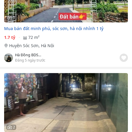
5
Mua bán đất minh phú, sóc sơn, hà nội nhỉnh 1 tỷ
1.7 tỷ
72 m²
Huyện Sóc Sơn, Hà Nội
Hà Đồng BDS Sóc Sơn
Đăng 5 ngày trước
2