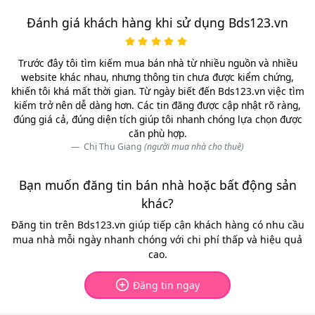
thực tế của từng lô đất.
Đánh giá khách hàng khi sử dụng Bds123.vn
Khu vực nội thành:
Đất thổ cư tại
Ba Đình
,
Đống Đa
,
Hai Bà
Trưng
hay
Cầu Giấy
vẫn thuộc nhóm có mặt bằng giá cao
Trước đây tôi tìm kiếm mua bán nhà từ nhiều nguồn và nhiều
nhất. Đối với các lô đất nằm trong ngõ, giá phổ biến từ
150 -
website khác nhau, nhưng thông tin chưa được kiểm chứng,
200 triệu đồng/m2
. Những vị trí mặt ngõ lớn hoặc ô tô ra vào
khiến tôi khá mất thời gian. Từ ngày biết đến Bds123.vn việc tìm
thuận tiện có thể đạt
400 - 500 triệu đồng/m2
.
kiếm trở nên dễ dàng hơn. Các tin đăng được cập nhật rõ ràng,
đúng giá cả, đúng diện tích giúp tôi nhanh chóng lựa chọn được
Khu vực ven đô:
Các huyện đang phát triển như
Gia Lâm
,
căn phù hợp.
Hoài Đức
,
Thanh Trì
hay
Đông Anh
được nhiều người quan
Chị Thu Giang
(người mua nhà cho thuê)
tâm nhờ hạ tầng ngày càng hoàn thiện. Giá đất thổ cư trong
ngõ thường dao động
khoảng 40 - 90 triệu đồng/m2
. Trong
Bạn muốn đăng tin bán nhà hoặc bất động sản
khi đất đấu giá hoặc các lô nằm trên trục đường lớn có thể
khác?
đạt
120 - 180 triệu đồng/m2
.
Đăng tin trên Bds123.vn giúp tiếp cận khách hàng có nhu cầu
mua nhà mỗi ngày nhanh chóng với chi phí thấp và hiệu quả
Khu vực ngoại thành:
Tại
Sóc Sơn
,
Thạch Thất
hay
Quốc Oai
,
cao.
mặt bằng giá vẫn dễ tiếp cận hơn, phổ biến từ
25 - 45 triệu
đồng/m2
. Đây là nhóm khu vực được nhiều người lựa chọn
Đăng tin ngay
khi muốn mua đất diện tích lớn hoặc đầu tư dài hạn.