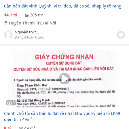
Cần bán đất Vĩnh Quỳnh, vị trí đẹp, đã có sổ, pháp lý rõ ràng
14.1 tỷ
205 m²
Huyện Thanh Trì, Hà Nội
Nguyễn thị thảo
Đăng 4 tuần trước
9
Chính chủ tôi cần bán lô đất rẻ nhất khu vực ký hiệu lô LK69
diện tích 49m²
9 tỷ
49 m²