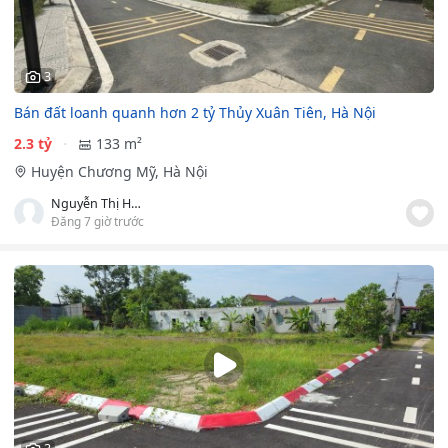
3
Bán đất loanh quanh hơn 2 tỷ Thủy Xuân Tiên, Hà Nội
2.3 tỷ
133 m²
Huyện Chương Mỹ, Hà Nội
Nguyễn Thị Hiền
Đăng 7 giờ trước