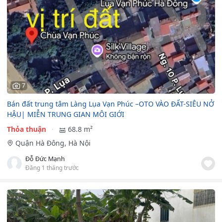
7
Bán đất trung tâm Làng Lụa Vạn Phúc –OTO VÀO ĐẤT-SIÊU NỞ
HẬU| MIỄN TRUNG GIAN MÔI GIỚI
Thỏa thuận
68.8 m²
Quận Hà Đông, Hà Nội
Đỗ Đức Mạnh
Đăng 1 tháng trước