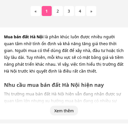
«
1
2
3
4
»
Mua bán đất Hà Nội
là phân khúc luôn được nhiều người
quan tâm nhờ tính ổn định và khả năng tăng giá theo thời
gian. Người mua có thể dùng đất để xây nhà, đầu tư hoặc tích
lũy lâu dài. Tuy nhiên, mỗi khu vực sẽ có mặt bằng giá và tiềm
năng phát triển khác nhau. Vì vậy, việc tìm hiểu thị trường đất
Hà Nội trước khi quyết định là điều rất cần thiết.
Nhu cầu mua bán đất Hà Nội hiện nay
Thị trường mua bán đất Hà Nội hiện vẫn đang nhận được sự
quan tâm lớn nhưng xu hướng mua bán đang có nhiều sự
thay đổi so với những năm trước. Thay vì chạy theo những
Xem thêm
đợt tăng giá ngắn hạn, nhà đầu tư hiện nay ưu tiên lựa chọn
những khu vực có hạ tầng phát triển, pháp lý rõ ràng và có