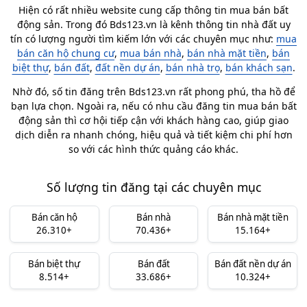
ích. Tại Hà Nội, nguồn cung loại hình này không còn nhiều,
Hiện có rất nhiều website cung cấp thông tin mua bán bất
chủ yếu là các giao dịch chuyển nhượng các dự án đã hình
động sản. Trong đó Bds123.vn là kênh thông tin nhà đất uy
thành trước đó.
tín có lượng người tìm kiếm lớn với các chuyên mục như:
mua
bán căn hộ chung cư
,
mua bán nhà
,
bán nhà mặt tiền
,
bán
biệt thự
,
bán đất
,
đất nền dự án
,
bán nhà trọ
,
bán khách sạn
.
Bán đất nông nghiệp
Nhờ đó, số tin đăng trên Bds123.vn rất phong phú, tha hồ để
Do giá thành rẻ, đất nông nghiệp hay đất trồng cây lâu năm
bạn lựa chọn. Ngoài ra, nếu có nhu cầu đăng tin mua bán bất
cũng đang được người mua chú ý đến. Họ mua để làm mô
động sản thì cơ hội tiếp cận với khách hàng cao, giúp giao
hình nhà vườn, trang trại nhỏ hoặc chờ cơ hội để chuyển đổi
dịch diễn ra nhanh chóng, hiệu quả và tiết kiệm chi phí hơn
mục đích sử dụng. Tuy nhiên, việc quản lý đất đai và quy
so với các hình thức quảng cáo khác.
hoạch đang được siết rất chặt. Không phải khu vực nào cũng
có thể chuyển đổi lên đất ở. Việc xây dựng trên đất nông
Số lượng tin đăng tại các chuyên mục
nghiệp cũng phải tuân thủ theo đúng quy định của nhà nước.
Bán căn hộ
Bán nhà
Bán nhà mặt tiền
Giá bán đất tại Hà Nội cập nhật mới nhất
26.310+
70.436+
15.164+
T08/2026
Giá bán đất Hà Nội có sự chênh lệch khá lớn giữa khu vực nội
Bán biệt thự
Bán đất
Bán đất nền dự án
8.514+
33.686+
10.324+
thành, ven đô và ngoại thành. Mức giá phụ thuộc vào vị trí,
loại đất, hạ tầng giao thông, pháp lý và khả năng khai thác