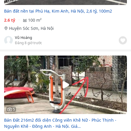
3
Bán đất nền tại Phú Hạ, Kim Anh, Hà Nội, 2,6 tỷ, 100m2
2.6 tỷ
100 m²
Huyện Sóc Sơn, Hà Nội
Vũ Hoàng
Đăng 8 giờ trước
5
Bán Đất 216m2 đối diện Công viên Khê Nữ - Phúc Thịnh -
Nguyên Khê - Đông Anh - Hà Nội. Giá…