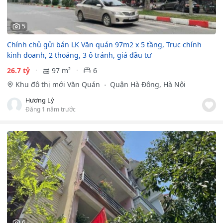
5
Chính chủ gửi bán LK Văn quán 97m2 x 5 tầng, Trục chính
kinh doanh, 2 thoáng, 3 ô tránh, giá đầu tư
26.7 tỷ
97 m²
6
Khu đô thị mới Văn Quán
Quận Hà Đông, Hà Nội
Hương Lý
Đăng 1 năm trước
6