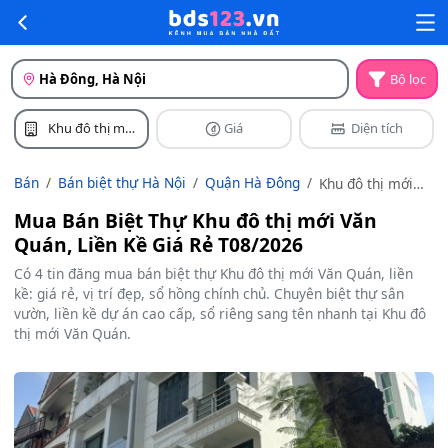
Hà Đông, Hà Nội
Bộ lọc
Khu đô thị mới
Giá
Diện tích
Văn Quán
Bán
Bán biệt thự Hà Nội
Quận Hà Đông
Khu đô thị mới
Văn Quán
Mua Bán Biệt Thự Khu đô thị mới Văn
Quán, Liền Kề Giá Rẻ T08/2026
Có 4 tin đăng mua bán biệt thự Khu đô thị mới Văn Quán, liền
kề: giá rẻ, vị trí đẹp, sổ hồng chính chủ. Chuyên biệt thự sân
vườn, liền kề dự án cao cấp, sổ riêng sang tên nhanh tại Khu đô
thị mới Văn Quán.