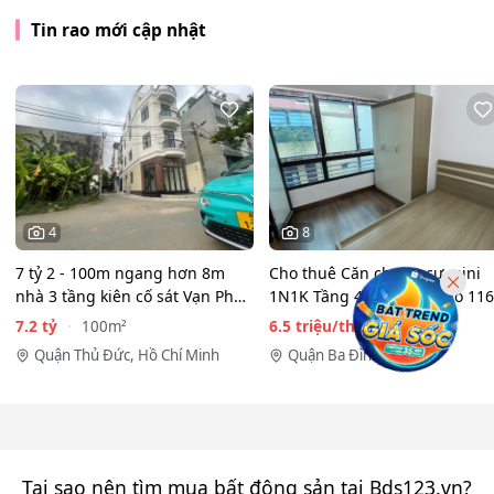
Tin rao mới cập nhật
4
8
7 tỷ 2 - 100m ngang hơn 8m
Cho thuê Căn chung cư mini
nhà 3 tầng kiên cố sát Vạn Phúc
1N1K Tầng 4 tại Số 98 ngõ 116
City - HẺM XE HƠI…
Phan Kế Bính, Ba Đình.…
7.2 tỷ
6.5 triệu/tháng
100m²
50m²
Quận Thủ Đức, Hồ Chí Minh
Quận Ba Đình, Hà Nội
Tại sao nên tìm mua bất động sản tại Bds123.vn?