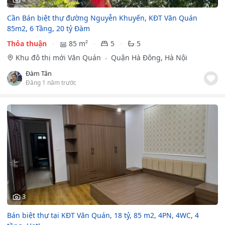
Cần Bán biệt thự đường Nguyễn Khuyến, KĐT Văn Quán
85m2, 6 Tầng, 20 tỷ Đàm
Thỏa thuận
85 m²
5
5
Khu đô thị mới Văn Quán
Quận Hà Đông, Hà Nội
Đàm Tân
Đăng 1 năm trước
3
Bán biệt thự tại KĐT Văn Quán, 18 tỷ, 85 m2, 4PN, 4WC, 4