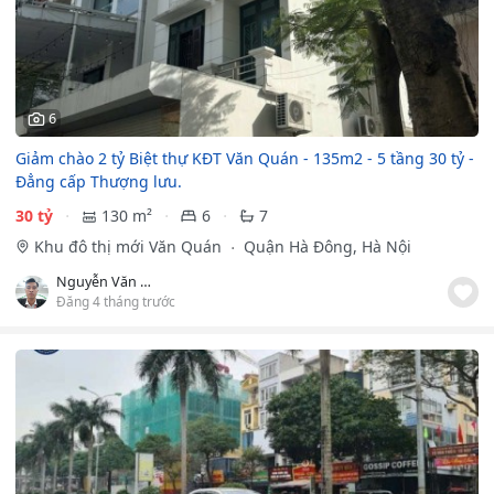
6
Giảm chào 2 tỷ Biệt thự KĐT Văn Quán - 135m2 - 5 tầng 30 tỷ -
Đẳng cấp Thượng lưu.
30 tỷ
130 m²
6
7
Khu đô thị mới Văn Quán
Quận Hà Đông, Hà Nội
Nguyễn Văn Đạo
Đăng 4 tháng trước