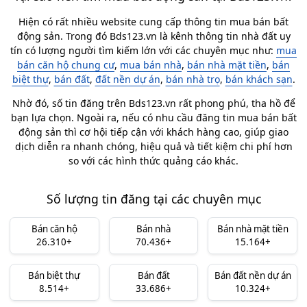
Hiện có rất nhiều website cung cấp thông tin mua bán bất
động sản. Trong đó Bds123.vn là kênh thông tin nhà đất uy
tín có lượng người tìm kiếm lớn với các chuyên mục như:
mua
bán căn hộ chung cư
,
mua bán nhà
,
bán nhà mặt tiền
,
bán
biệt thự
,
bán đất
,
đất nền dự án
,
bán nhà trọ
,
bán khách sạn
.
Nhờ đó, số tin đăng trên Bds123.vn rất phong phú, tha hồ để
bạn lựa chọn. Ngoài ra, nếu có nhu cầu đăng tin mua bán bất
động sản thì cơ hội tiếp cận với khách hàng cao, giúp giao
dịch diễn ra nhanh chóng, hiệu quả và tiết kiệm chi phí hơn
so với các hình thức quảng cáo khác.
Số lượng tin đăng tại các chuyên mục
Bán căn hộ
Bán nhà
Bán nhà mặt tiền
26.310+
70.436+
15.164+
Bán biệt thự
Bán đất
Bán đất nền dự án
8.514+
33.686+
10.324+