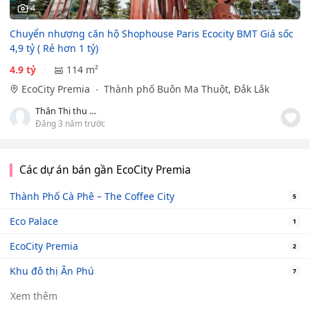
4
Chuyển nhượng căn hộ Shophouse Paris Ecocity BMT Giá sốc
4,9 tỷ ( Rẻ hơn 1 tỷ)
4.9 tỷ
114 m²
EcoCity Premia
Thành phố Buôn Ma Thuột, Đắk Lắk
Thân Thị thu Hằng
Đăng 3 năm trước
Các dự án bán gần EcoCity Premia
Thành Phố Cà Phê – The Coffee City
5
Eco Palace
1
EcoCity Premia
2
Khu đô thị Ân Phú
7
Xem thêm