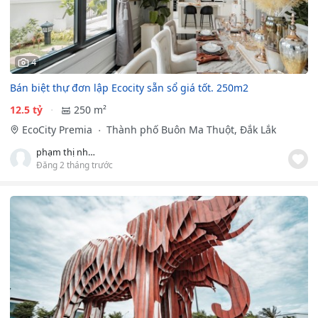
4
Bán biệt thự đơn lập Ecocity sẵn sổ giá tốt. 250m2
12.5 tỷ
250 m²
EcoCity Premia
Thành phố Buôn Ma Thuột, Đắk Lắk
phạm thị như quỳnh
Đăng 2 tháng trước