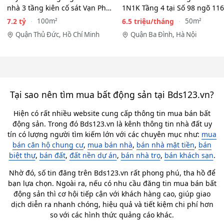
nhà 3 tầng kiên cố sát Vạn Phúc
1N1K Tầng 4 tại Số 98 ngõ 116
City - HẺM XE HƠI…
Phan Kế Bính, Ba Đình.…
7.2 tỷ
6.5 triệu/tháng
100m²
50m²
Quận Thủ Đức, Hồ Chí Minh
Quận Ba Đình, Hà Nội
Tại sao nên tìm mua bất động sản tại Bds123.vn?
Hiện có rất nhiều website cung cấp thông tin mua bán bất
động sản. Trong đó Bds123.vn là kênh thông tin nhà đất uy
tín có lượng người tìm kiếm lớn với các chuyên mục như:
mua
bán căn hộ chung cư
,
mua bán nhà
,
bán nhà mặt tiền
,
bán
biệt thự
,
bán đất
,
đất nền dự án
,
bán nhà trọ
,
bán khách sạn
.
Nhờ đó, số tin đăng trên Bds123.vn rất phong phú, tha hồ để
bạn lựa chọn. Ngoài ra, nếu có nhu cầu đăng tin mua bán bất
động sản thì cơ hội tiếp cận với khách hàng cao, giúp giao
dịch diễn ra nhanh chóng, hiệu quả và tiết kiệm chi phí hơn
so với các hình thức quảng cáo khác.