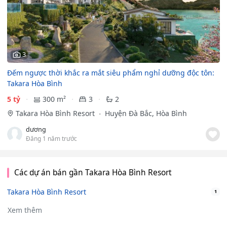
3
Đếm ngược thời khắc ra mắt siêu phẩm nghỉ dưỡng độc tôn:
Takara Hòa Bình
5 tỷ
300 m²
3
2
Takara Hòa Bình Resort
Huyện Đà Bắc, Hòa Bình
dương
Đăng 1 năm trước
Các dự án bán gần Takara Hòa Bình Resort
Takara Hòa Bình Resort
1
Xem thêm