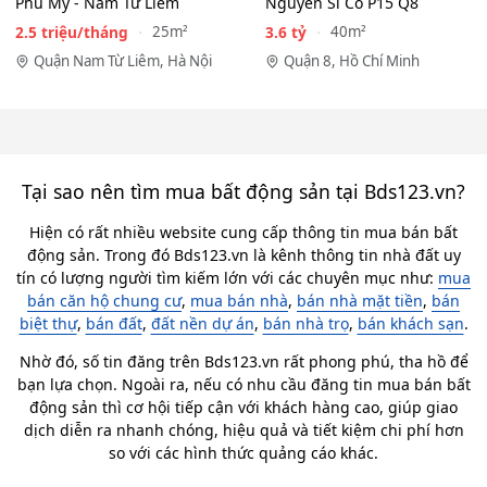
Phú Mỹ - Nam Từ Liêm
Nguyễn Sĩ Cố P15 Q8
2.5 triệu/tháng
3.6 tỷ
25m²
40m²
Quận Nam Từ Liêm, Hà Nội
Quận 8, Hồ Chí Minh
Tại sao nên tìm mua bất động sản tại Bds123.vn?
Hiện có rất nhiều website cung cấp thông tin mua bán bất
động sản. Trong đó Bds123.vn là kênh thông tin nhà đất uy
tín có lượng người tìm kiếm lớn với các chuyên mục như:
mua
bán căn hộ chung cư
,
mua bán nhà
,
bán nhà mặt tiền
,
bán
biệt thự
,
bán đất
,
đất nền dự án
,
bán nhà trọ
,
bán khách sạn
.
Nhờ đó, số tin đăng trên Bds123.vn rất phong phú, tha hồ để
bạn lựa chọn. Ngoài ra, nếu có nhu cầu đăng tin mua bán bất
động sản thì cơ hội tiếp cận với khách hàng cao, giúp giao
dịch diễn ra nhanh chóng, hiệu quả và tiết kiệm chi phí hơn
so với các hình thức quảng cáo khác.