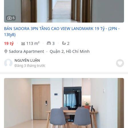
6
BÁN SADORA 3PN TẦNG CAO VIEW LANDMARK 19 Tỷ - (2PN -
13ty8)
19 tỷ
113 m²
3
2
Sadora Apartment
Quận 2, Hồ Chí Minh
NGUYỄN LUẬN
Đăng 3 tháng trước