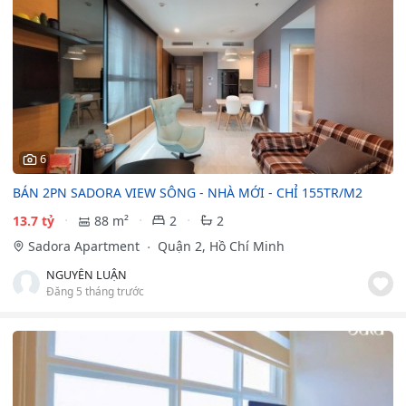
6
BÁN 2PN SADORA VIEW SÔNG - NHÀ MỚI - CHỈ 155TR/M2
13.7 tỷ
88 m²
2
2
Sadora Apartment
Quận 2, Hồ Chí Minh
NGUYỄN LUẬN
Đăng 5 tháng trước