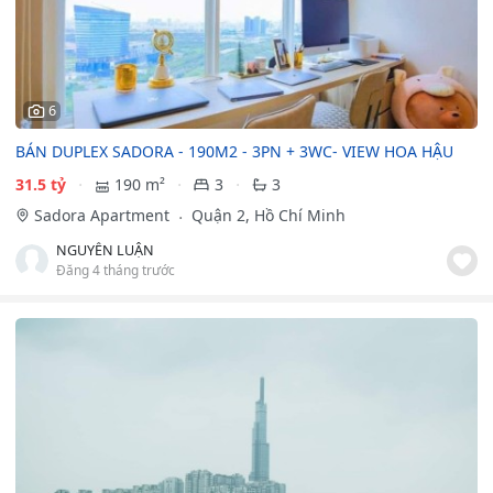
6
BÁN DUPLEX SADORA - 190M2 - 3PN + 3WC- VIEW HOA HẬU
31.5 tỷ
190 m²
3
3
Sadora Apartment
Quận 2, Hồ Chí Minh
NGUYỄN LUẬN
Đăng 4 tháng trước