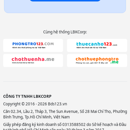
Cùng hệ thống LBKCorp:
CÔNG TY TNHH LBKCORP
Copyright © 2016 - 2026 Bds123.vn
Căn 02.34, Lầu 2, Tháp 3, The Sun Avenue, Số 28 Mai Chí Thọ, Phường
Bình Trưng, Tp.Hồ Chí Minh, Việt Nam
Giấy phép đăng ký kinh doanh số 0313588502 do Sở kế hoạch và Đầu
tư thành phố Hồ Chí Minh cấp ngày 30 tháng 3 năm 2017.