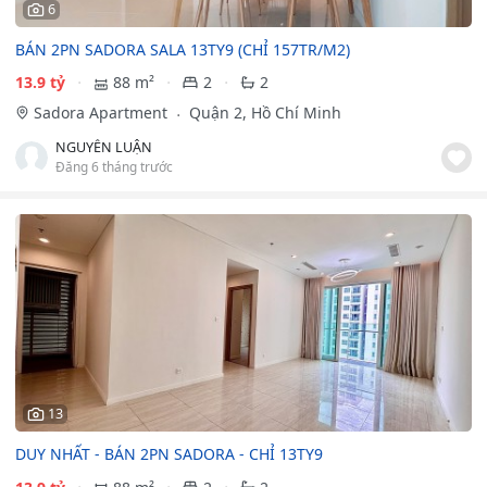
6
BÁN 2PN SADORA SALA 13TY9 (CHỈ 157TR/M2)
13.9 tỷ
88 m²
2
2
Sadora Apartment
Quận 2, Hồ Chí Minh
NGUYỄN LUẬN
Đăng 6 tháng trước
13
DUY NHẤT - BÁN 2PN SADORA - CHỈ 13TY9