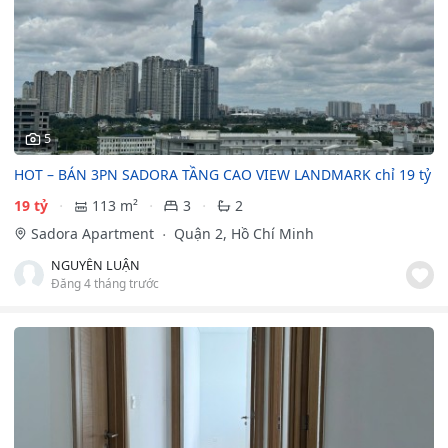
5
HOT – BÁN 3PN SADORA TẦNG CAO VIEW LANDMARK chỉ 19 tỷ
19 tỷ
113 m²
3
2
Sadora Apartment
Quận 2, Hồ Chí Minh
NGUYỄN LUẬN
Đăng 4 tháng trước