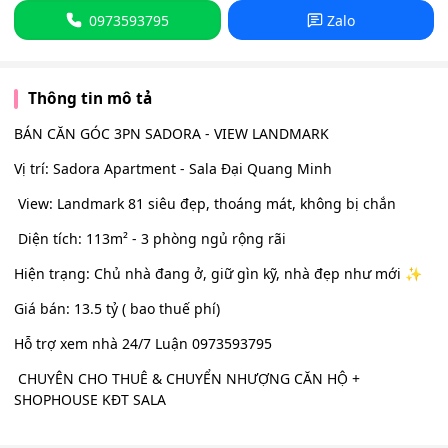
0973593795
Zalo
Thông tin mô tả
BÁN CĂN GÓC 3PN SADORA - VIEW LANDMARK
Vị trí: Sadora Apartment - Sala Đại Quang Minh
️ View: Landmark 81 siêu đẹp, thoáng mát, không bị chắn ️
️ Diện tích: 113m² - 3 phòng ngủ rộng rãi
Hiện trạng: Chủ nhà đang ở, giữ gìn kỹ, nhà đẹp như mới ✨
Giá bán: 13.5 tỷ ( bao thuế phí)
Hỗ trợ xem nhà 24/7 Luận 0973593795
CHUYÊN CHO THUÊ & CHUYỂN NHƯỢNG CĂN HỘ +
SHOPHOUSE KĐT SALA