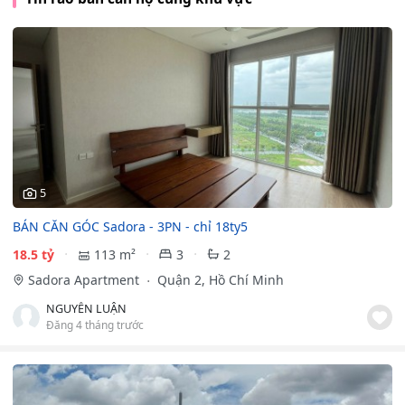
5
BÁN CĂN GÓC Sadora - 3PN - chỉ 18ty5
18.5 tỷ
113 m²
3
2
Sadora Apartment
Quận 2, Hồ Chí Minh
NGUYỄN LUẬN
Đăng 4 tháng trước