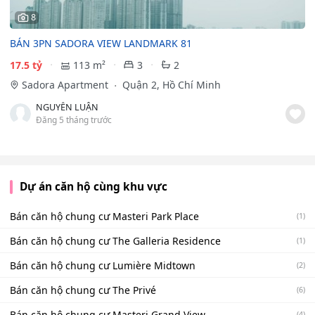
8
BÁN 3PN SADORA VIEW LANDMARK 81
17.5 tỷ
113 m²
3
2
Sadora Apartment
Quận 2, Hồ Chí Minh
NGUYỄN LUẬN
Đăng 5 tháng trước
Dự án căn hộ cùng khu vực
Bán căn hộ chung cư Masteri Park Place
(1)
Bán căn hộ chung cư The Galleria Residence
(1)
Bán căn hộ chung cư Lumière Midtown
(2)
Bán căn hộ chung cư The Privé
(6)
Bán căn hộ chung cư Masteri Grand View
(4)