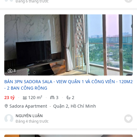
Đăng 6 tháng trước
8
BÁN 3PN SADORA SALA - VIEW QUẬN 1 VÀ CÔNG VIÊN - 120M2
- 2 BAN CÔNG RỘNG
23 tỷ
120 m²
3
2
Sadora Apartment
Quận 2, Hồ Chí Minh
NGUYỄN LUẬN
Đăng 4 tháng trước