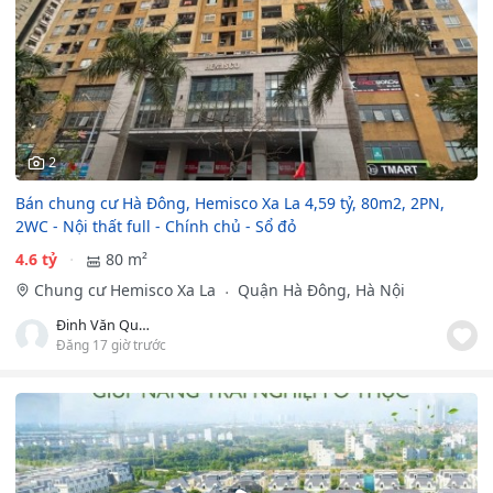
2
Bán chung cư Hà Đông, Hemisco Xa La 4,59 tỷ, 80m2, 2PN,
2WC - Nội thất full - Chính chủ - Sổ đỏ
4.6 tỷ
80 m²
Chung cư Hemisco Xa La
Quận Hà Đông, Hà Nội
Đinh Văn Quang
Đăng 17 giờ trước