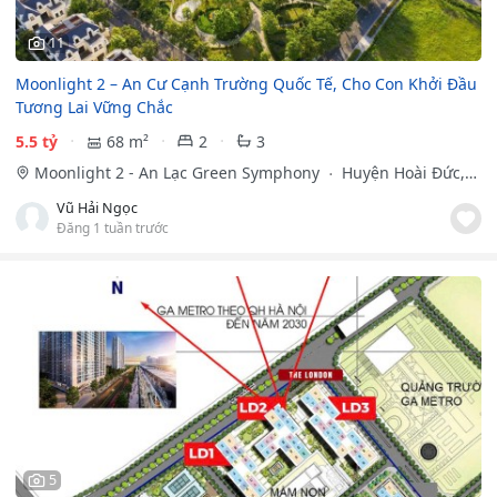
11
Moonlight 2 – An Cư Cạnh Trường Quốc Tế, Cho Con Khởi Đầu
Tương Lai Vững Chắc
5.5 tỷ
68 m²
2
3
Moonlight 2 - An Lạc Green Symphony
Huyện Hoài Đức,
Hà Nội
Vũ Hải Ngọc
Đăng 1 tuần trước
5