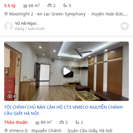
5.5 tỷ
68 m²
2
3
Moonlight 2 - An Lạc Green Symphony
Huyện Hoài Đức,
Hà Nội
Vũ Hải Ngọc
Đăng 1 tuần trước
4
TÔI CHÍNH CHỦ BÁN CĂN HỘ CT3 VIMECO NGUYỄN CHÁNH
CẦU GIẤY HÀ NỘI
Thỏa thuận
89 m²
2
2
Vimeco II - Nguyễn Chánh
Quận Cầu Giấy, Hà Nội