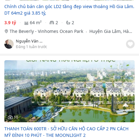
Chính chủ bán căn góc LD2 tầng đẹp view thoáng Hồ Gia Lâm.
DT 64m2 giá 3.85 tỷ,
3.9 tỷ
64 m²
2
2
The Beverly - Vinhomes Ocean Park
Huyện Gia Lâm, Hà
Nội
Nguyễn Văn Thành
Đăng 1 tuần trước
10
THANH TOÁN 600TR - SỞ HỮU CĂN HỘ CAO CẤP 2 PN CÁCH
MỸ ĐÌNH 10 PHÚT - THE MOONLIGHT 2