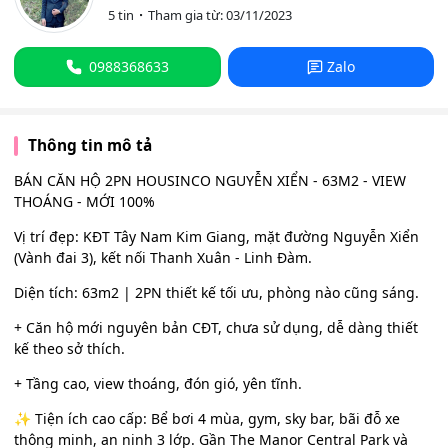
5 tin
Tham gia từ: 03/11/2023
0988368633
Zalo
Thông tin mô tả
BÁN CĂN HỘ 2PN HOUSINCO NGUYỄN XIỂN - 63M2 - VIEW
THOÁNG - MỚI 100%
Vị trí đẹp: KĐT Tây Nam Kim Giang, mặt đường Nguyễn Xiển
(Vành đai 3), kết nối Thanh Xuân - Linh Đàm.
Diện tích: 63m2 | 2PN thiết kế tối ưu, phòng nào cũng sáng.
+ Căn hộ mới nguyên bản CĐT, chưa sử dụng, dễ dàng thiết
kế theo sở thích.
+ Tầng cao, view thoáng, đón gió, yên tĩnh.
✨ Tiện ích cao cấp: Bể bơi 4 mùa, gym, sky bar, bãi đỗ xe
thông minh, an ninh 3 lớp. Gần The Manor Central Park và