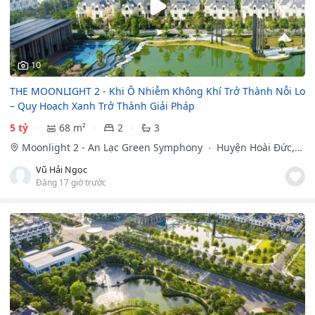
10
THE MOONLIGHT 2 - Khi Ô Nhiễm Không Khí Trở Thành Nỗi Lo
– Quy Hoạch Xanh Trở Thành Giải Pháp
5 tỷ
68 m²
2
3
Moonlight 2 - An Lạc Green Symphony
Huyện Hoài Đức,
Hà Nội
Vũ Hải Ngọc
Đăng 17 giờ trước