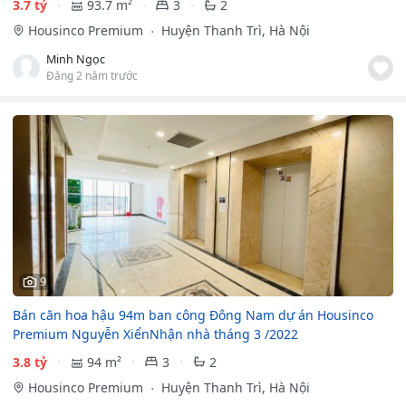
3.7 tỷ
93.7 m²
3
2
Housinco Premium
Huyện Thanh Trì, Hà Nội
Minh Ngọc
Đăng 2 năm trước
9
Bán căn hoa hậu 94m ban công Đông Nam dự án Housinco
Premium Nguyễn XiểnNhận nhà tháng 3 /2022
3.8 tỷ
94 m²
3
2
Housinco Premium
Huyện Thanh Trì, Hà Nội