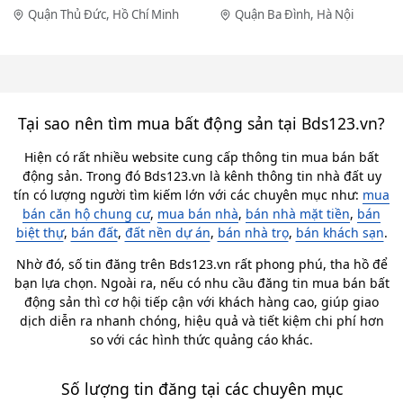
Quận Thủ Đức, Hồ Chí Minh
Quận Ba Đình, Hà Nội
Tại sao nên tìm mua bất động sản tại Bds123.vn?
Hiện có rất nhiều website cung cấp thông tin mua bán bất
động sản. Trong đó Bds123.vn là kênh thông tin nhà đất uy
tín có lượng người tìm kiếm lớn với các chuyên mục như:
mua
bán căn hộ chung cư
,
mua bán nhà
,
bán nhà mặt tiền
,
bán
biệt thự
,
bán đất
,
đất nền dự án
,
bán nhà trọ
,
bán khách sạn
.
Nhờ đó, số tin đăng trên Bds123.vn rất phong phú, tha hồ để
bạn lựa chọn. Ngoài ra, nếu có nhu cầu đăng tin mua bán bất
động sản thì cơ hội tiếp cận với khách hàng cao, giúp giao
dịch diễn ra nhanh chóng, hiệu quả và tiết kiệm chi phí hơn
so với các hình thức quảng cáo khác.
Số lượng tin đăng tại các chuyên mục