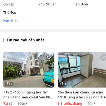
Gò Vấp
Phú Nhuận
Tân Bình
Thủ Đức
Xem thêm
Tin rao mới cập nhật
4
8
7 tỷ 2 - 100m ngang hơn 8m
Cho thuê Căn chung cư mini
nhà 3 tầng kiên cố sát Vạn Phúc
1N1K Tầng 4 tại Số 98 ngõ 116
City - HẺM XE HƠI…
Phan Kế Bính, Ba Đình.…
7.2 tỷ
6.5 triệu/tháng
100m²
50m²