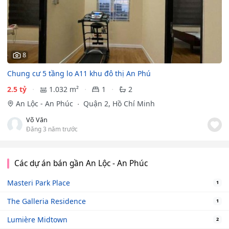
8
Chung cư 5 tầng lo A11 khu đô thị An Phú
2.5 tỷ
1.032 m²
1
2
An Lộc - An Phúc
Quận 2, Hồ Chí Minh
Võ Văn
Đăng 3 năm trước
Các dự án bán gần An Lộc - An Phúc
Masteri Park Place
1
The Galleria Residence
1
Lumière Midtown
2