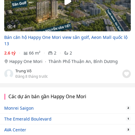
4
Bán căn hộ Happy One Mori view sân golf, Aeon Mall quốc lộ
13
2.6 tỷ
66 m²
2
2
Happy One Mori
Thành Phố Thuận An, Bình Dương
Trung Võ
Đăng 8 tháng trước
Các dự án bán gần Happy One Mori
Monrei Saigon
2
The Emerald Boulevard
1
AVA Center
3