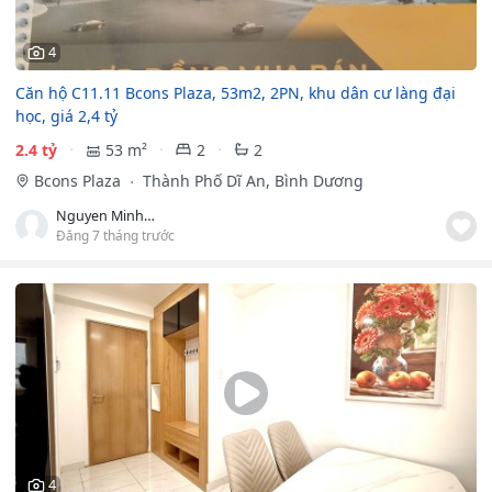
4
Căn hộ C11.11 Bcons Plaza, 53m2, 2PN, khu dân cư làng đại
học, giá 2,4 tỷ
2.4 tỷ
53 m²
2
2
Bcons Plaza
Thành Phố Dĩ An, Bình Dương
Nguyen Minh Trí
Đăng 7 tháng trước
4