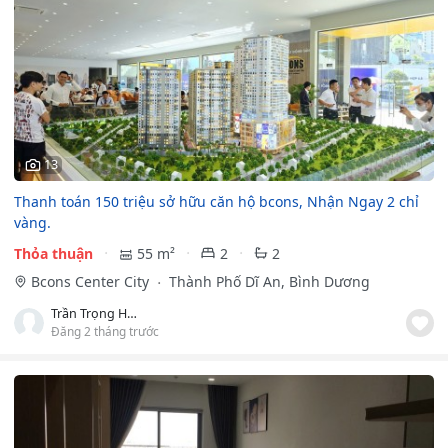
13
Thanh toán 150 triệu sở hữu căn hộ bcons, Nhận Ngay 2 chỉ
vàng.
Thỏa thuận
55 m²
2
2
Bcons Center City
Thành Phố Dĩ An, Bình Dương
Trần Trọng Hùng
Đăng 2 tháng trước