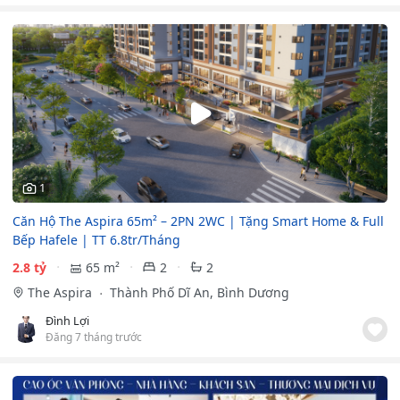
1
Căn Hộ The Aspira 65m² – 2PN 2WC | Tặng Smart Home & Full
Bếp Hafele | TT 6.8tr/Tháng
2.8 tỷ
65 m²
2
2
The Aspira
Thành Phố Dĩ An, Bình Dương
Đình Lợi
Đăng 7 tháng trước