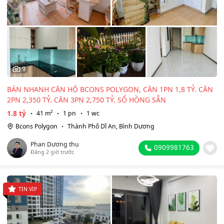
9
BÁN NHANH CĂN HỘ BCONS POLYGON, CĂN 1PN 1,8 TỶ. CĂN
2PN 2,350 TỶ. CĂN 3PN 2,750 TỶ. SỔ HỒNG SẴN
1.8 tỷ
41 m²
1 pn
1 wc
Bcons Polygon
Thành Phố Dĩ An, Bình Dương
Phan Dương thu
0909981763
Đăng 2 giờ trước
TIN VIP