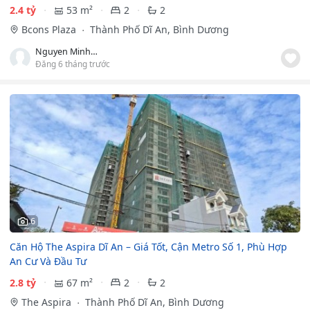
2.4 tỷ
53 m²
2
2
Bcons Plaza
Thành Phố Dĩ An, Bình Dương
Nguyen Minh Trí
Đăng 6 tháng trước
6
Căn Hộ The Aspira Dĩ An – Giá Tốt, Cận Metro Số 1, Phù Hợp
An Cư Và Đầu Tư
2.8 tỷ
67 m²
2
2
The Aspira
Thành Phố Dĩ An, Bình Dương