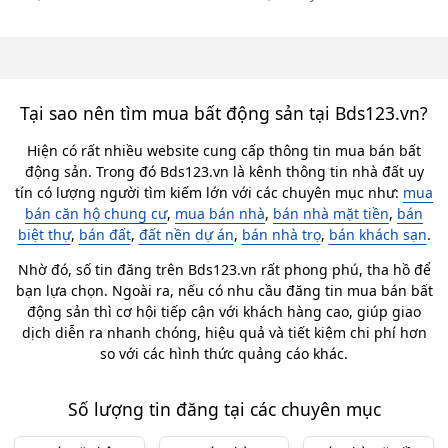
Tại sao nên tìm mua bất động sản tại Bds123.vn?
Hiện có rất nhiều website cung cấp thông tin mua bán bất
động sản. Trong đó Bds123.vn là kênh thông tin nhà đất uy
tín có lượng người tìm kiếm lớn với các chuyên mục như:
mua
bán căn hộ chung cư
,
mua bán nhà
,
bán nhà mặt tiền
,
bán
biệt thự
,
bán đất
,
đất nền dự án
,
bán nhà trọ
,
bán khách sạn
.
Nhờ đó, số tin đăng trên Bds123.vn rất phong phú, tha hồ để
bạn lựa chọn. Ngoài ra, nếu có nhu cầu đăng tin mua bán bất
động sản thì cơ hội tiếp cận với khách hàng cao, giúp giao
dịch diễn ra nhanh chóng, hiệu quả và tiết kiệm chi phí hơn
so với các hình thức quảng cáo khác.
Số lượng tin đăng tại các chuyên mục