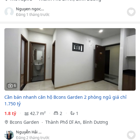
Nguyen ngoc hien
Đăng 1 tháng trước
6
Cần bán nhanh căn hộ Bcons Garden 2 phòng ngủ giá chỉ
1.750 tỷ
1.8 tỷ
42.7 m²
2
1
Bcons Garden
Thành Phố Dĩ An, Bình Dương
Nguyễn Hải Nam
Đăng 2 tháng trước