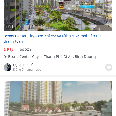
8
Bcons Center City – cọc chỉ 5% và tới 7/2026 mới tiếp tục
thanh toán
2.9 tỷ
52 m²
Bcons Center City
Thành Phố Dĩ An, Bình Dương
Đặng Anh Dũng
Đăng 7 tháng trước