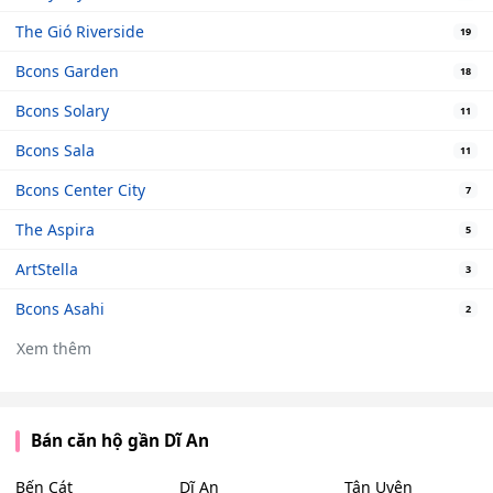
The Gió Riverside
19
Bcons Garden
18
Bcons Solary
11
Bcons Sala
11
Bcons Center City
7
The Aspira
5
ArtStella
3
Bcons Asahi
2
Xem thêm
Bán căn hộ gần Dĩ An
Bến Cát
Dĩ An
Tân Uyên