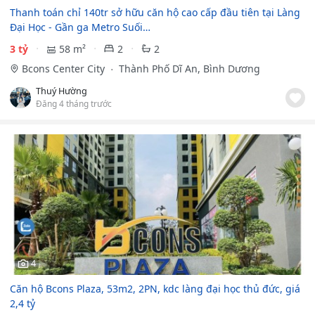
Thanh toán chỉ 140tr sở hữu căn hộ cao cấp đầu tiên tại Làng
Đại Học - Gần ga Metro Suối…
3 tỷ
58 m²
2
2
Bcons Center City
Thành Phố Dĩ An, Bình Dương
Thuý Hường
Đăng 4 tháng trước
4
Căn hộ Bcons Plaza, 53m2, 2PN, kdc làng đại học thủ đức, giá
2,4 tỷ