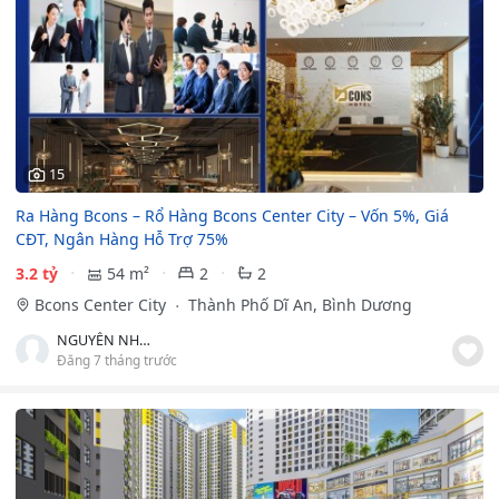
15
Ra Hàng Bcons – Rổ Hàng Bcons Center City – Vốn 5%, Giá
CĐT, Ngân Hàng Hỗ Trợ 75%
3.2 tỷ
54 m²
2
2
Bcons Center City
Thành Phố Dĩ An, Bình Dương
NGUYỄN NHẬT HÀO
Đăng 7 tháng trước