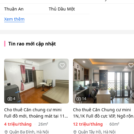
Thuận An
Thủ Dầu Một
Xem thêm
Tin rao mới cập nhật
4
14
Cho thuê Căn chung cư mini
Cho thuê Căn Chung cư mini
Full đồ mới, thoáng mát tại 116
1N,1K Full đồ cực VIP, Ngõ rộ
Phan Kế Bính, Ba…
View toàn mặt hồ…
4 triệu/tháng
12 triệu/tháng
26m²
60m²
Quận Ba Đình, Hà Nội
Quận Tây Hồ, Hà Nội