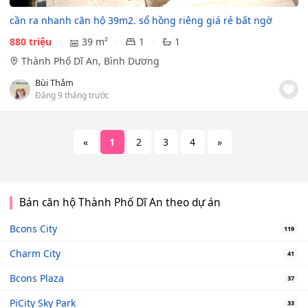
cần ra nhanh căn hộ 39m2. sổ hồng riêng giá rẻ bất ngờ
880 triệu
39 m²
1
1
Thành Phố Dĩ An, Bình Dương
Bùi Thắm
Đăng 9 tháng trước
«
1
2
3
4
»
Bán căn hộ Thành Phố Dĩ An theo dự án
Bcons City
119
Charm City
41
Bcons Plaza
37
PiCity Sky Park
33