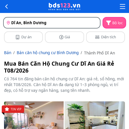
Dĩ An, Bình Dương
Bộ lọc
Dự án
Giá
Diện tích
Bán
Bán căn hộ chung cư Bình Dương
Thành Phố Dĩ An
Mua Bán Căn Hộ Chung Cư Dĩ An Giá Rẻ
T08/2026
Có 764 tin đăng bán căn hộ chung cư Dĩ An: giá rẻ, sổ hồng, mới
nhất T08/2026. Căn hộ Dĩ An đa dạng từ 1–3 phòng ngủ, vị trí
đẹp, có hỗ trợ vay ngân hàng, sang tên nhanh.
TIN VIP