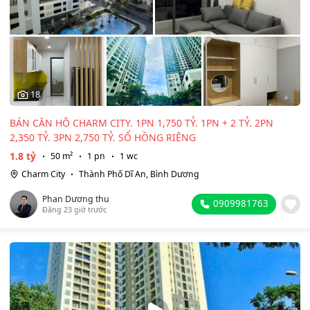
18
BÁN CĂN HỘ CHARM CITY. 1PN 1,750 TỶ. 1PN + 2 TỶ. 2PN
2,350 TỶ. 3PN 2,750 TỶ. SỔ HỒNG RIÊNG
1.8 tỷ
50 m²
1 pn
1 wc
Charm City
Thành Phố Dĩ An, Bình Dương
Phan Dương thu
0909981763
Đăng 23 giờ trước