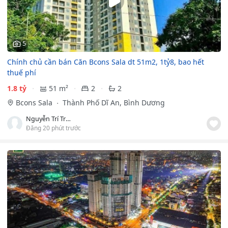
5
Chính chủ cần bán Căn Bcons Sala dt 51m2, 1tỷ8, bao hết
thuế phí
1.8 tỷ
51 m²
2
2
Bcons Sala
Thành Phố Dĩ An, Bình Dương
Nguyễn Trí Trung
Đăng 20 phút trước