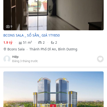
9
BCONS SALA _ SỔ SẴN_ GIÁ 1TY850
1.9 tỷ
51 m²
2
2
Bcons Sala
Thành Phố Dĩ An, Bình Dương
Hiệp
Đăng 3 tháng trước