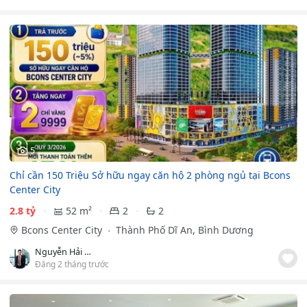
5
Chỉ cần 150 Triệu Sở hữu ngay căn hộ 2 phòng ngủ tại Bcons
Center City
2.8 tỷ
52 m²
2
2
Bcons Center City
Thành Phố Dĩ An, Bình Dương
Nguyễn Hải Nam
Đăng 2 tháng trước