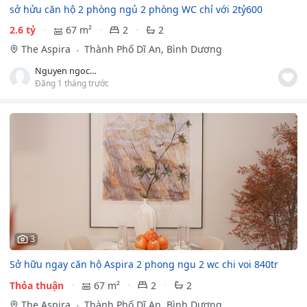
sở hửu căn hộ 2 phòng ngủ 2 phòng WC chỉ với 2tỷ600
2.6 tỷ
67 m²
2
2
The Aspira
Thành Phố Dĩ An, Bình Dương
Nguyen ngoc hien
Đăng 1 tháng trước
3
Sở hữu ngay căn hộ Aspira 2 phong ngu 2 wc chi voi 840tr
Thỏa thuận
67 m²
2
2
The Aspira
Thành Phố Dĩ An, Bình Dương