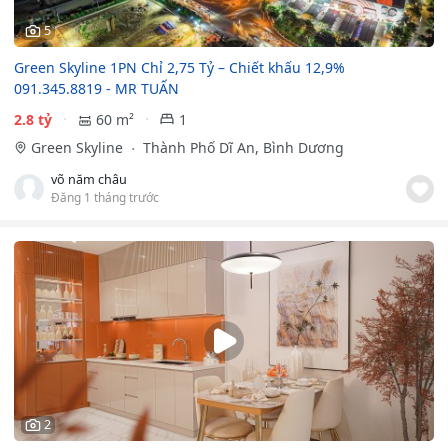
5
Green Skyline 1PN Chỉ 2,75 Tỷ – Chiết khấu 12,9%
091.345.8819 - MR TUẤN
2.8 tỷ
60 m²
1
Green Skyline
Thành Phố Dĩ An, Bình Dương
võ năm châu
Đăng 1 tháng trước
2