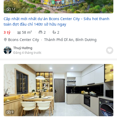
12
Cập nhật mới nhất dự án Bcons Center City – Siêu hot thanh
toán đợt đầu chỉ 140tr sở hữu ngay
3 tỷ
58 m²
2
2
Bcons Center City
Thành Phố Dĩ An, Bình Dương
Thuý Hường
Đăng 4 tháng trước
9