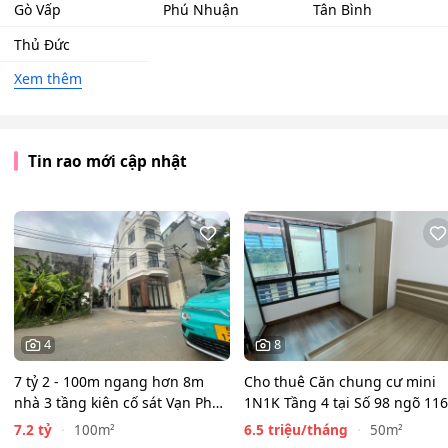
Gò Vấp
Phú Nhuận
Tân Bình
Thủ Đức
Xem thêm
Tin rao mới cập nhật
4
8
7 tỷ 2 - 100m ngang hơn 8m
Cho thuê Căn chung cư mini
nhà 3 tầng kiên cố sát Vạn Phúc
1N1K Tầng 4 tại Số 98 ngõ 116
City - HẺM XE HƠI…
Phan Kế Bính, Ba Đình.…
7.2 tỷ
6.5 triệu/tháng
100m²
50m²