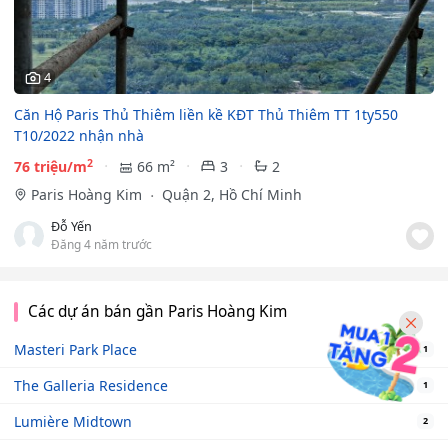
4
Căn Hộ Paris Thủ Thiêm liền kề KĐT Thủ Thiêm TT 1ty550
T10/2022 nhận nhà
2
76 triệu/m
66 m²
3
2
Paris Hoàng Kim
Quận 2, Hồ Chí Minh
Đỗ Yến
Đăng 4 năm trước
Các dự án bán gần Paris Hoàng Kim
Masteri Park Place
1
The Galleria Residence
1
Lumière Midtown
2