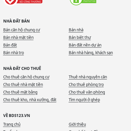
NHÀ ĐẤT BÁN
Bán căn hộ chung cư
Bán nhà
Bán nhà mặt tiền
Bán biệt thự
Bán đất
Bán đất nền dự án
Bán nhà trọ
Bán nhà hàng, khách sạn
NHÀ ĐẤT CHO THUÊ
Cho thuê căn hộ chung cư
Thuê nhà nguyên căn
Cho thuê nhà mặt tiền
Cho thuê phòng trọ
Cho thuê mặt bằng
Cho thuê văn phòng
Cho thuê kho, nhà xưởng, đất
Tìm người ở ghép
VỀ BDS123.VN
Trang chủ
Giới thiệu