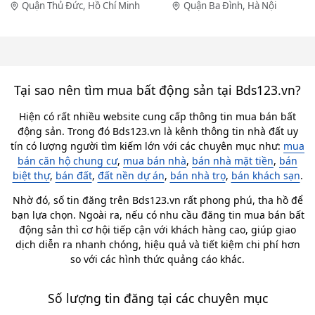
Quận Thủ Đức, Hồ Chí Minh
Quận Ba Đình, Hà Nội
Tại sao nên tìm mua bất động sản tại Bds123.vn?
Hiện có rất nhiều website cung cấp thông tin mua bán bất
động sản. Trong đó Bds123.vn là kênh thông tin nhà đất uy
tín có lượng người tìm kiếm lớn với các chuyên mục như:
mua
bán căn hộ chung cư
,
mua bán nhà
,
bán nhà mặt tiền
,
bán
biệt thự
,
bán đất
,
đất nền dự án
,
bán nhà trọ
,
bán khách sạn
.
Nhờ đó, số tin đăng trên Bds123.vn rất phong phú, tha hồ để
bạn lựa chọn. Ngoài ra, nếu có nhu cầu đăng tin mua bán bất
động sản thì cơ hội tiếp cận với khách hàng cao, giúp giao
dịch diễn ra nhanh chóng, hiệu quả và tiết kiệm chi phí hơn
so với các hình thức quảng cáo khác.
Số lượng tin đăng tại các chuyên mục