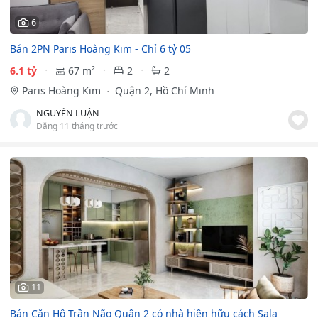
6
Bán 2PN Paris Hoàng Kim - Chỉ 6 tỷ 05
6.1 tỷ
67 m²
2
2
Paris Hoàng Kim
Quận 2, Hồ Chí Minh
NGUYỄN LUẬN
Đăng 11 tháng trước
11
Bán Căn Hộ Trần Não Quận 2 có nhà hiện hữu cách Sala