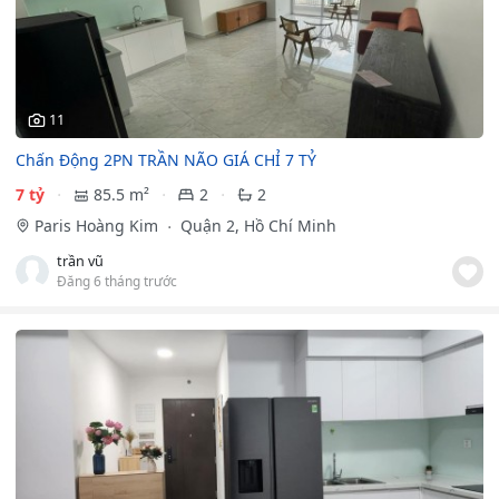
11
Chấn Động 2PN TRẦN NÃO GIÁ CHỈ 7 TỶ
7 tỷ
85.5 m²
2
2
Paris Hoàng Kim
Quận 2, Hồ Chí Minh
trần vũ
Đăng 6 tháng trước