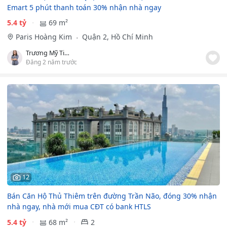
Emart 5 phút thanh toán 30% nhận nhà ngay
5.4 tỷ
69 m²
Paris Hoàng Kim
Quận 2, Hồ Chí Minh
Trương Mỹ Tiên
Đăng 2 năm trước
12
Bán Căn Hộ Thủ Thiêm trên đường Trần Não, đóng 30% nhận
nhà ngay, nhà mới mua CĐT có bank HTLS
5.4 tỷ
68 m²
2