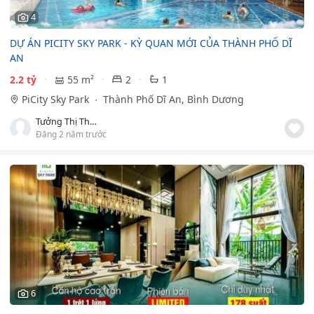
4
DỰ ÁN PICITY SKY PARK - KỲ QUAN MỚI CỦA THÀNH PHỐ DĨ
AN
2.2 tỷ
55 m²
2
1
PiCity Sky Park
Thành Phố Dĩ An, Bình Dương
Tưởng Thị Thúy Hằng
Đăng 2 năm trước
6