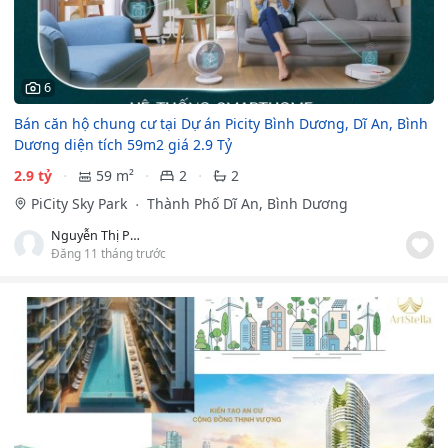
6
Bán căn hộ chung cư tại Dự án Picity Bình Dương, Dĩ An, Bình
Dương diện tích 59m2 giá 2.9 Tỷ
2.9 tỷ
59 m²
2
2
PiCity Sky Park
Thành Phố Dĩ An, Bình Dương
Nguyễn Thị Phương Duyên
Đăng 11 tháng trước