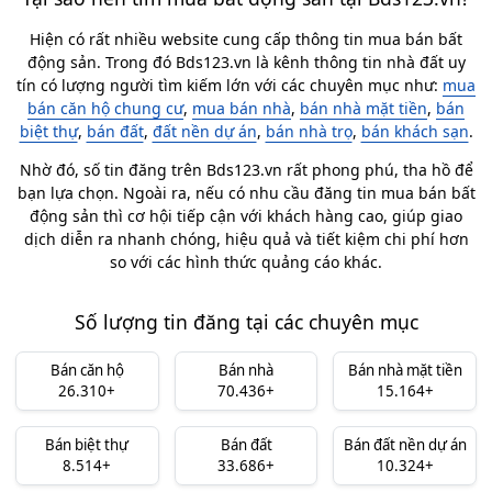
Hiện có rất nhiều website cung cấp thông tin mua bán bất
động sản. Trong đó Bds123.vn là kênh thông tin nhà đất uy
tín có lượng người tìm kiếm lớn với các chuyên mục như:
mua
bán căn hộ chung cư
,
mua bán nhà
,
bán nhà mặt tiền
,
bán
biệt thự
,
bán đất
,
đất nền dự án
,
bán nhà trọ
,
bán khách sạn
.
Nhờ đó, số tin đăng trên Bds123.vn rất phong phú, tha hồ để
bạn lựa chọn. Ngoài ra, nếu có nhu cầu đăng tin mua bán bất
động sản thì cơ hội tiếp cận với khách hàng cao, giúp giao
dịch diễn ra nhanh chóng, hiệu quả và tiết kiệm chi phí hơn
so với các hình thức quảng cáo khác.
Số lượng tin đăng tại các chuyên mục
Bán căn hộ
Bán nhà
Bán nhà mặt tiền
26.310+
70.436+
15.164+
Bán biệt thự
Bán đất
Bán đất nền dự án
8.514+
33.686+
10.324+