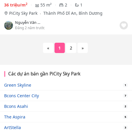
2
36 triệu/m
55 m²
2
1
PiCity Sky Park
Thành Phố Dĩ An, Bình Dương
Nguyễn Văn Nhựt
Đăng 2 năm trước
«
1
2
»
Các dự án bán gần PiCity Sky Park
Green Skyline
1
Bcons Center City
7
Bcons Asahi
2
The Aspira
5
ArtStella
3