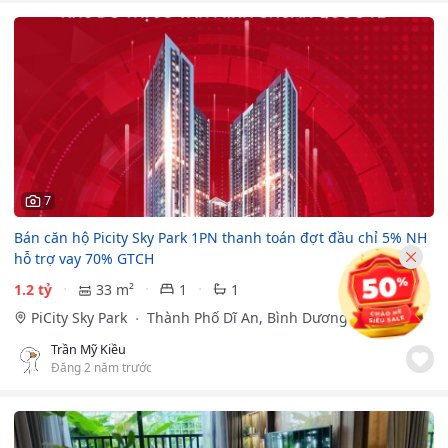
7
Bán căn hộ Picity Sky Park 1PN thanh toán đợt đầu chỉ 5% NH
hỗ trợ vay 70% GTCH
1.2 tỷ
33 m²
1
1
PiCity Sky Park
Thành Phố Dĩ An, Bình Dương
Trần Mỹ Kiều
Đăng 2 năm trước