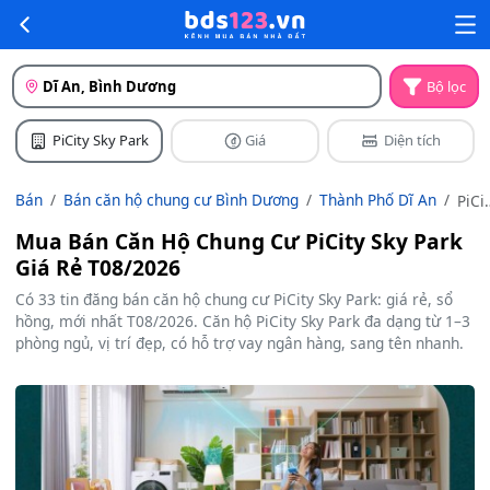
Dĩ An, Bình Dương
Bộ lọc
PiCity Sky Park
Giá
Diện tích
Bán
Bán căn hộ chung cư Bình Dương
Thành Phố Dĩ An
PiCi
Sky
Mua Bán Căn Hộ Chung Cư PiCity Sky Park
Park
Giá Rẻ T08/2026
Có 33 tin đăng bán căn hộ chung cư PiCity Sky Park: giá rẻ, sổ
hồng, mới nhất T08/2026. Căn hộ PiCity Sky Park đa dạng từ 1–3
phòng ngủ, vị trí đẹp, có hỗ trợ vay ngân hàng, sang tên nhanh.