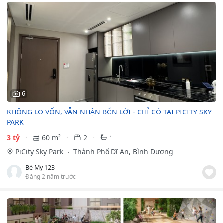
6
KHÔNG LO VỐN, VẪN NHẬN BỐN LỜI - CHỈ CÓ TẠI PICITY SKY
PARK
3 tỷ
60 m²
2
1
PiCity Sky Park
Thành Phố Dĩ An, Bình Dương
Bé My 123
Đăng 2 năm trước