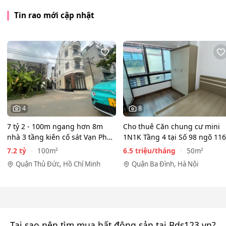
Tin rao mới cập nhật
4
8
7 tỷ 2 - 100m ngang hơn 8m
Cho thuê Căn chung cư mini
nhà 3 tầng kiên cố sát Vạn Phúc
1N1K Tầng 4 tại Số 98 ngõ 116
City - HẺM XE HƠI…
Phan Kế Bính, Ba Đình.…
7.2 tỷ
6.5 triệu/tháng
100m²
50m²
Quận Thủ Đức, Hồ Chí Minh
Quận Ba Đình, Hà Nội
Tại sao nên tìm mua bất động sản tại Bds123.vn?