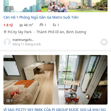
1
Căn Hộ 1 Phòng Ngủ Gần Ga Metro Suối Tiên
1.8 tỷ
48 m²
1
1
PiCity Sky Park
Thành Phố Dĩ An, Bình Dương
trantrungchien
Đăng 11 tháng trước
6
VÌ SAO PICITY SKY PARK CỦA PI GROUP ĐƯỢC GỌI LÀ KHU DO