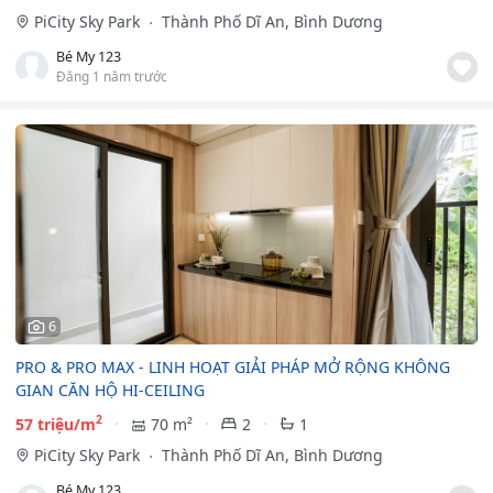
PiCity Sky Park
Thành Phố Dĩ An, Bình Dương
Bé My 123
Đăng 1 năm trước
6
PRO & PRO MAX - LINH HOẠT GIẢI PHÁP MỞ RỘNG KHÔNG
GIAN CĂN HỘ HI-CEILING
2
57 triệu/m
70 m²
2
1
PiCity Sky Park
Thành Phố Dĩ An, Bình Dương
Bé My 123