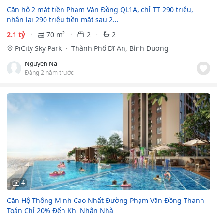
Căn hộ 2 mặt tiền Phạm Văn Đồng QL1A, chỉ TT 290 triệu,
nhận lại 290 triệu tiền mặt sau 2…
2.1 tỷ
70 m²
2
2
PiCity Sky Park
Thành Phố Dĩ An, Bình Dương
Nguyen Na
Đăng 2 năm trước
4
Căn Hộ Thông Minh Cao Nhất Đường Phạm Văn Đồng Thanh
Toán Chỉ 20% Đến Khi Nhận Nhà