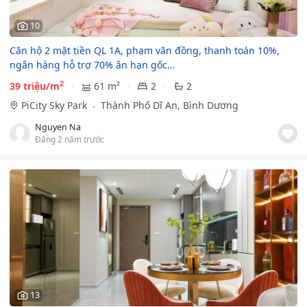
10
Căn hộ 2 mặt tiền QL 1A, phạm văn đồng, thanh toán 10%,
ngân hàng hỗ trợ 70% ân hạn gốc…
2
39 triệu/m
61 m²
2
2
PiCity Sky Park
Thành Phố Dĩ An, Bình Dương
Nguyen Na
Đăng 2 năm trước
13