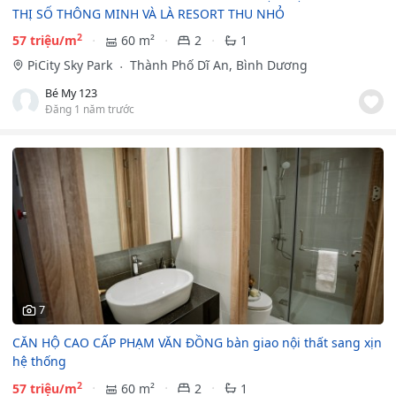
THỊ SỐ THÔNG MINH VÀ LÀ RESORT THU NHỎ
2
57 triệu/m
60 m²
2
1
PiCity Sky Park
Thành Phố Dĩ An, Bình Dương
Bé My 123
Đăng 1 năm trước
7
️️CĂN HỘ CAO CẤP PHẠM VĂN ĐỒNG bàn giao nội thất sang xịn
hệ thống
2
57 triệu/m
60 m²
2
1