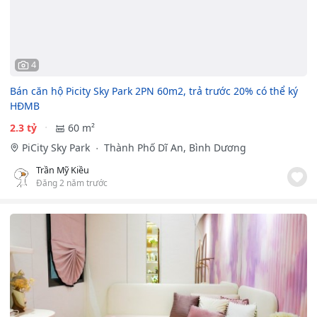
4
Bán căn hộ Picity Sky Park 2PN 60m2, trả trước 20% có thể ký
HĐMB
2.3 tỷ
60 m²
PiCity Sky Park
Thành Phố Dĩ An, Bình Dương
Trần Mỹ Kiều
Đăng 2 năm trước