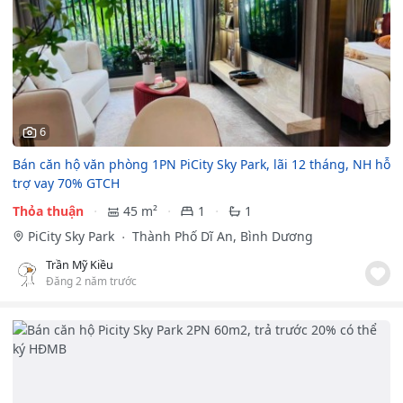
6
Bán căn hộ văn phòng 1PN PiCity Sky Park, lãi 12 tháng, NH hỗ
trợ vay 70% GTCH
Thỏa thuận
45 m²
1
1
PiCity Sky Park
Thành Phố Dĩ An, Bình Dương
Trần Mỹ Kiều
Đăng 2 năm trước