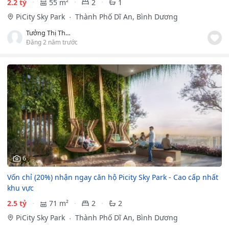
2.2 tỷ
55 m²
2
1
PiCity Sky Park
Thành Phố Dĩ An, Bình Dương
Tưởng Thị Thúy Hằng
Đăng 2 năm trước
6
Vốn chỉ (20%) nhận ngay căn hộ Picity Sky Park - Cao cấp nhất
khu vực
2.5 tỷ
71 m²
2
2
PiCity Sky Park
Thành Phố Dĩ An, Bình Dương