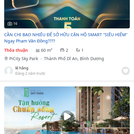
16
CẦN CHI BAO NHIÊU ĐỂ SỞ HỮU CĂN HỘ SMART “SIÊU HIẾM”
Ngay Phạm Văn Đồng????
Thỏa thuận
60 m²
2
1
PiCity Sky Park
Thành Phố Dĩ An, Bình Dương
lê hằng
Đăng 2 năm trước