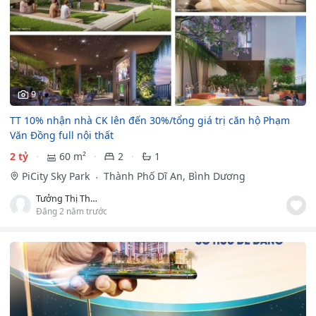
9
TT 10% nhận nhà CK lên đến 30%/tổng giá trị căn hộ Phạm
Văn Đồng full nội thất
2 tỷ
60 m²
2
1
PiCity Sky Park
Thành Phố Dĩ An, Bình Dương
Tưởng Thị Thúy Hằng
Đăng 2 năm trước