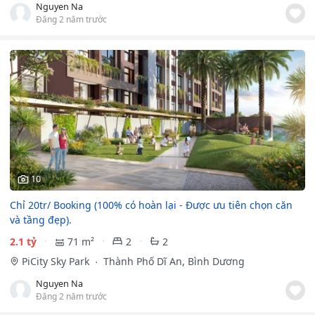
Nguyen Na
Đăng 2 năm trước
10
Chỉ 20tr/ Booking (100% có hoàn lại - Được ưu tiên chọn căn
và tầng đẹp).
2.1 tỷ
71 m²
2
2
PiCity Sky Park
Thành Phố Dĩ An, Bình Dương
Nguyen Na
Đăng 2 năm trước