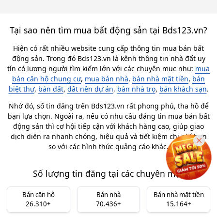
Tại sao nên tìm mua bất động sản tại Bds123.vn?
Hiện có rất nhiều website cung cấp thông tin mua bán bất
động sản. Trong đó Bds123.vn là kênh thông tin nhà đất uy
tín có lượng người tìm kiếm lớn với các chuyên mục như:
mua
bán căn hộ chung cư
,
mua bán nhà
,
bán nhà mặt tiền
,
bán
biệt thự
,
bán đất
,
đất nền dự án
,
bán nhà trọ
,
bán khách sạn
.
Nhờ đó, số tin đăng trên Bds123.vn rất phong phú, tha hồ để
bạn lựa chọn. Ngoài ra, nếu có nhu cầu đăng tin mua bán bất
động sản thì cơ hội tiếp cận với khách hàng cao, giúp giao
dịch diễn ra nhanh chóng, hiệu quả và tiết kiệm chi phí hơn
so với các hình thức quảng cáo khác.
Số lượng tin đăng tại các chuyên mục
Bán căn hộ
Bán nhà
Bán nhà mặt tiền
26.310+
70.436+
15.164+