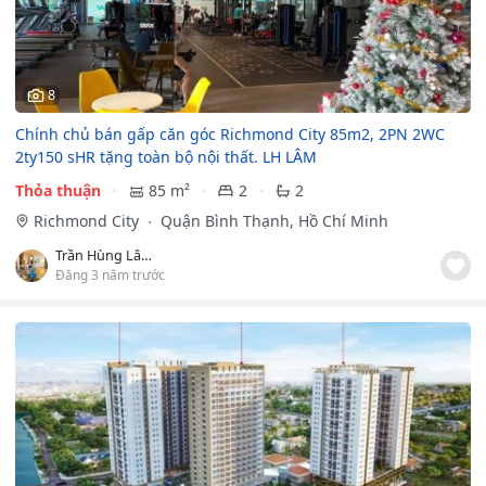
8
Chính chủ bán gấp căn góc Richmond City 85m2, 2PN 2WC
2ty150 sHR tặng toàn bộ nội thất. LH LÂM
Thỏa thuận
85 m²
2
2
Richmond City
Quận Bình Thạnh, Hồ Chí Minh
Trần Hùng Lâm
Đăng 3 năm trước