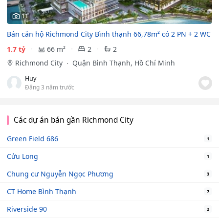
11
Bán căn hộ Richmond City Bình thạnh 66,78m² có 2 PN + 2 WC
1.7 tỷ
66 m²
2
2
Richmond City
Quận Bình Thạnh, Hồ Chí Minh
Huy
Đăng 3 năm trước
Các dự án bán gần Richmond City
Green Field 686
1
Cửu Long
1
Chung cư Nguyễn Ngọc Phương
3
CT Home Bình Thạnh
7
Riverside 90
2