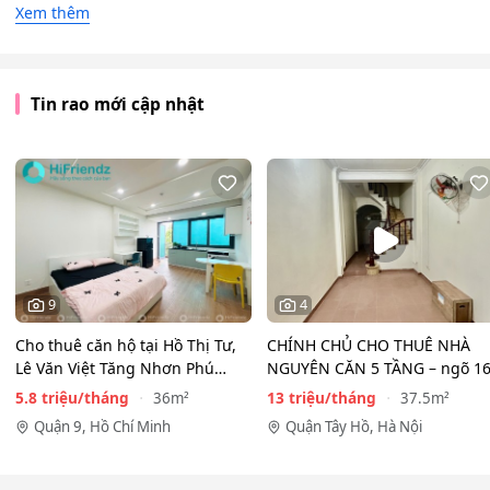
Xem thêm
Tin rao mới cập nhật
9
4
Cho thuê căn hộ tại Hồ Thị Tư,
CHÍNH CHỦ CHO THUÊ NHÀ
Lê Văn Việt Tăng Nhơn Phú
NGUYÊN CĂN 5 TẦNG – ngõ 1
Quận 9(cũ) Thủ…
Đồng Cổ, Tây Hồ
5.8 triệu/tháng
13 triệu/tháng
36m²
37.5m²
Quận 9, Hồ Chí Minh
Quận Tây Hồ, Hà Nội