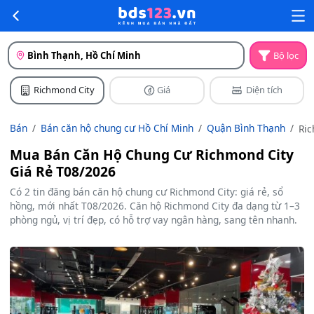
Bình Thạnh, Hồ Chí Minh
Bộ lọc
Richmond City
Giá
Diện tích
Bán
Bán căn hộ chung cư Hồ Chí Minh
Quận Bình Thạnh
Ri
Cit
Mua Bán Căn Hộ Chung Cư Richmond City
Giá Rẻ T08/2026
Có 2 tin đăng bán căn hộ chung cư Richmond City: giá rẻ, sổ
hồng, mới nhất T08/2026. Căn hộ Richmond City đa dạng từ 1–3
phòng ngủ, vị trí đẹp, có hỗ trợ vay ngân hàng, sang tên nhanh.