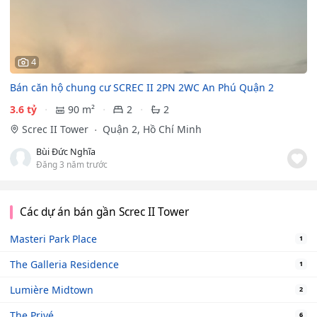
4
Bán căn hộ chung cư SCREC II 2PN 2WC An Phú Quận 2
3.6 tỷ
90 m²
2
2
Screc II Tower
Quận 2, Hồ Chí Minh
Bùi Đức Nghĩa
Đăng 3 năm trước
Các dự án bán gần Screc II Tower
Masteri Park Place
1
The Galleria Residence
1
Lumière Midtown
2
The Privé
6