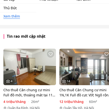
Thủ Đức
Xem thêm
Tin rao mới cập nhật
4
14
Cho thuê Căn chung cư mini
Cho thuê Căn Chung cư mini
Full đồ mới, thoáng mát tại 116
1N,1K Full đồ cực VIP, Ngõ rộ
Phan Kế Bính, Ba…
View toàn mặt hồ…
4 triệu/tháng
12 triệu/tháng
26m²
60m²
Quận Ba Đình, Hà Nội
Quận Tây Hồ, Hà Nội