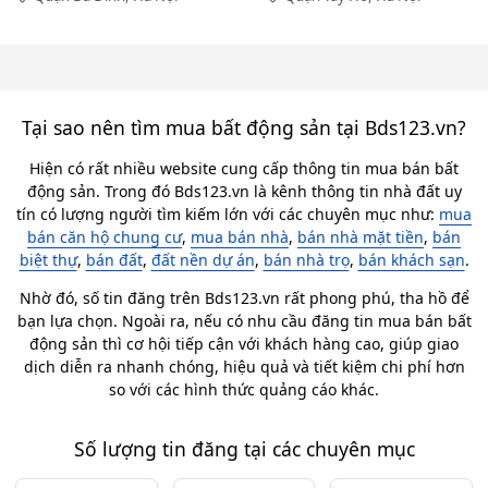
Tại sao nên tìm mua bất động sản tại Bds123.vn?
Hiện có rất nhiều website cung cấp thông tin mua bán bất
động sản. Trong đó Bds123.vn là kênh thông tin nhà đất uy
tín có lượng người tìm kiếm lớn với các chuyên mục như:
mua
bán căn hộ chung cư
,
mua bán nhà
,
bán nhà mặt tiền
,
bán
biệt thự
,
bán đất
,
đất nền dự án
,
bán nhà trọ
,
bán khách sạn
.
Nhờ đó, số tin đăng trên Bds123.vn rất phong phú, tha hồ để
bạn lựa chọn. Ngoài ra, nếu có nhu cầu đăng tin mua bán bất
động sản thì cơ hội tiếp cận với khách hàng cao, giúp giao
dịch diễn ra nhanh chóng, hiệu quả và tiết kiệm chi phí hơn
so với các hình thức quảng cáo khác.
Số lượng tin đăng tại các chuyên mục