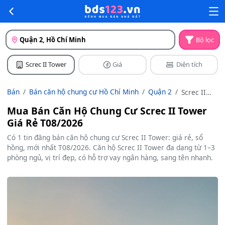
Quận 2, Hồ Chí Minh
Bộ lọc
Screc II Tower
Giá
Diện tích
Bán
Bán căn hộ chung cư Hồ Chí Minh
Quận 2
Screc II
Tower
Mua Bán Căn Hộ Chung Cư Screc II Tower
Giá Rẻ T08/2026
Có 1 tin đăng bán căn hộ chung cư Screc II Tower: giá rẻ, sổ
hồng, mới nhất T08/2026. Căn hộ Screc II Tower đa dạng từ 1–3
phòng ngủ, vị trí đẹp, có hỗ trợ vay ngân hàng, sang tên nhanh.