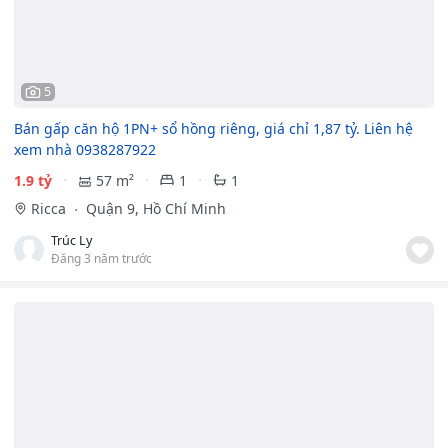
5
Bán gấp căn hộ 1PN+ sổ hồng riêng, giá chỉ 1,87 tỷ. Liên hệ
xem nhà 0938287922
1.9 tỷ
57 m²
1
1
Ricca
Quận 9, Hồ Chí Minh
Trúc Ly
Đăng 3 năm trước