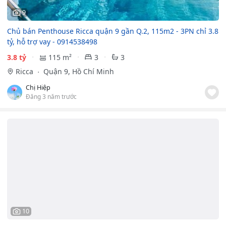
9
Chủ bán Penthouse Ricca quận 9 gần Q.2, 115m2 - 3PN chỉ 3.8
tỷ, hỗ trợ vay - 0914538498
3.8 tỷ
115 m²
3
3
Ricca
Quận 9, Hồ Chí Minh
Chị Hiệp
Đăng 3 năm trước
10