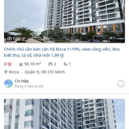
7
Chính chủ cần bán căn hộ Ricca 1+1PN, view công viên, khu
biệt thự, có sổ, nhà mới 1,99 tỷ
2 tỷ
58.18 m²
2
1
Ricca
Quận 9, Hồ Chí Minh
Chị Hiệp
Đăng 3 năm trước