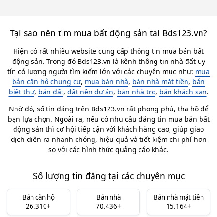
Tại sao nên tìm mua bất động sản tại Bds123.vn?
Hiện có rất nhiều website cung cấp thông tin mua bán bất
động sản. Trong đó Bds123.vn là kênh thông tin nhà đất uy
tín có lượng người tìm kiếm lớn với các chuyên mục như:
mua
bán căn hộ chung cư
,
mua bán nhà
,
bán nhà mặt tiền
,
bán
biệt thự
,
bán đất
,
đất nền dự án
,
bán nhà trọ
,
bán khách sạn
.
Nhờ đó, số tin đăng trên Bds123.vn rất phong phú, tha hồ để
bạn lựa chọn. Ngoài ra, nếu có nhu cầu đăng tin mua bán bất
động sản thì cơ hội tiếp cận với khách hàng cao, giúp giao
dịch diễn ra nhanh chóng, hiệu quả và tiết kiệm chi phí hơn
so với các hình thức quảng cáo khác.
Số lượng tin đăng tại các chuyên mục
Bán căn hộ
Bán nhà
Bán nhà mặt tiền
26.310+
70.436+
15.164+