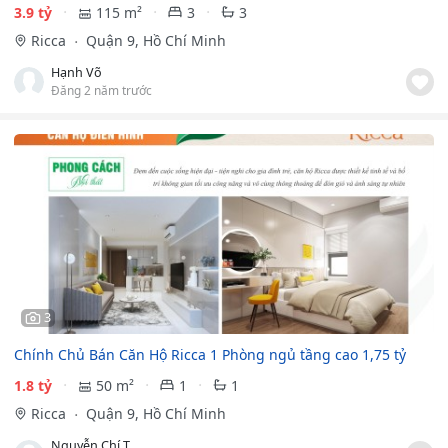
3.9 tỷ
115 m²
3
3
Ricca
Quận 9, Hồ Chí Minh
Hạnh Võ
Đăng 2 năm trước
3
Chính Chủ Bán Căn Hộ Ricca 1 Phòng ngủ tầng cao 1,75 tỷ
1.8 tỷ
50 m²
1
1
Ricca
Quận 9, Hồ Chí Minh
Nguyễn Chí Tình