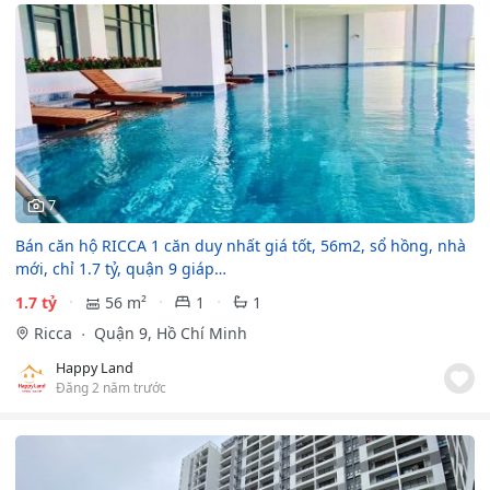
7
Bán căn hộ RICCA 1 căn duy nhất giá tốt, 56m2, sổ hồng, nhà
mới, chỉ 1.7 tỷ, quận 9 giáp…
1.7 tỷ
56 m²
1
1
Ricca
Quận 9, Hồ Chí Minh
Happy Land
Đăng 2 năm trước