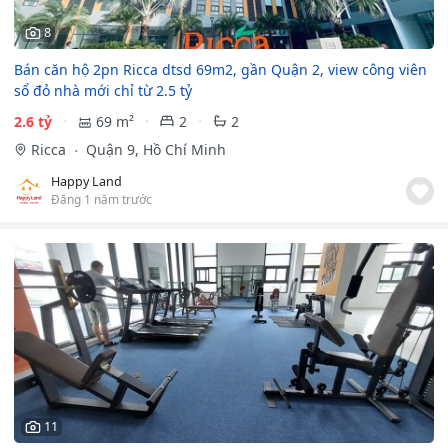
8
Bán căn hộ 2pn Ricca dtsd 69m2, gần Quận 2, view công viên
sổ đỏ nhà mới chỉ từ 2.5 tỷ
2.6 tỷ
69 m²
2
2
Ricca
Quận 9, Hồ Chí Minh
Happy Land
Đăng 1 năm trước
11