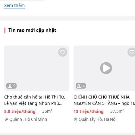
Xem thêm
Tin rao mới cập nhật
9
4
Cho thuê căn hộ tại Hồ Thị Tư,
CHÍNH CHỦ CHO THUÊ NHÀ
Lê Văn Việt Tăng Nhơn Phú
NGUYÊN CĂN 5 TẦNG – ngõ 1
Quận 9(cũ) Thủ…
Đồng Cổ, Tây Hồ
5.8 triệu/tháng
13 triệu/tháng
36m²
37.5m²
Quận 9, Hồ Chí Minh
Quận Tây Hồ, Hà Nội