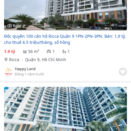
8
Độc quyền 100 căn hộ Ricca Quận 9 1PN-2PN-3PN. Bán: 1,9 tỷ,
cho thuê 6.5 triệu/tháng, sổ hồng
1.9 tỷ
56 m²
1
1
Ricca
Quận 9, Hồ Chí Minh
Happy Land
Đăng 1 năm trước