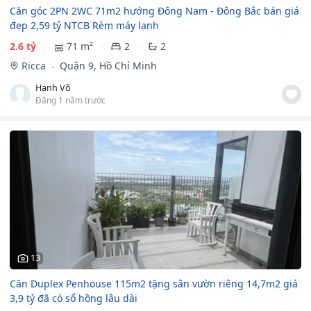
Căn góc 2PN 2WC 71m2 hướng Đông Nam - Đông Bắc bán giá
đẹp 2,59 tỷ NTCB Rèm máy lạnh
2.6 tỷ
71 m²
2
2
Ricca
Quận 9, Hồ Chí Minh
Hạnh Võ
Đăng 1 năm trước
13
Căn Duplex Penhouse 115m2 tặng sân vườn riêng 14,7m2 giá
3,9 tỷ đã có sổ hồng lâu dài