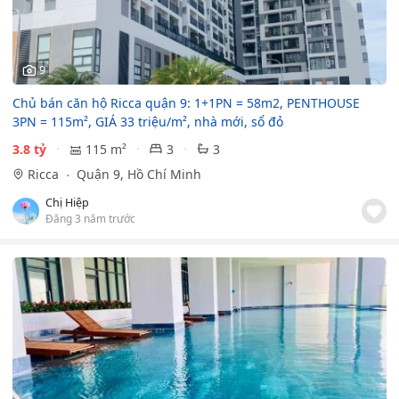
9
Chủ bán căn hộ Ricca quận 9: 1+1PN = 58m2, PENTHOUSE
3PN = 115m², GIÁ 33 triệu/m², nhà mới, sổ đỏ
3.8 tỷ
115 m²
3
3
Ricca
Quận 9, Hồ Chí Minh
Chị Hiệp
Đăng 3 năm trước