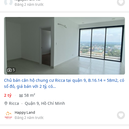
Đăng 2 năm trước
5
Chủ bán căn hộ chung cư Ricca tại quận 9, B.16.14 = 58m2, có
sổ đỏ, giá bán với 2 tỷ, có…
2 tỷ
58 m²
Ricca
Quận 9, Hồ Chí Minh
Happy Land
Đăng 2 năm trước