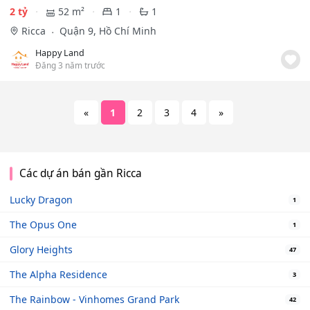
2 tỷ
52 m²
1
1
Ricca
Quận 9, Hồ Chí Minh
Happy Land
Đăng 3 năm trước
«
1
2
3
4
»
Các dự án bán gần Ricca
Lucky Dragon
1
The Opus One
1
Glory Heights
47
The Alpha Residence
3
The Rainbow - Vinhomes Grand Park
42