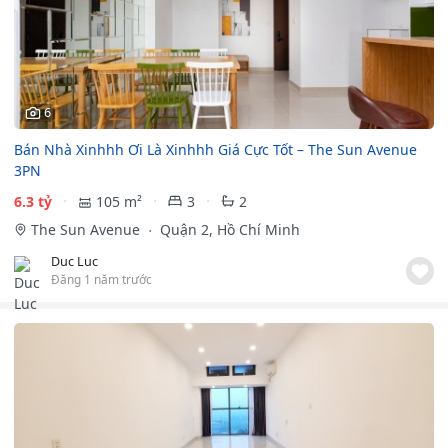
6
Bán Nhà Xinhhh Ơi Là Xinhhh Giá Cực Tốt – The Sun Avenue
3PN
6.3 tỷ
105 m²
3
2
The Sun Avenue
Quận 2, Hồ Chí Minh
Duc Luc
Đăng 1 năm trước