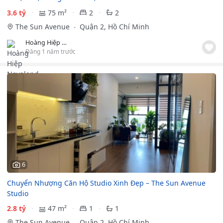
3.6 tỷ
75 m²
2
2
The Sun Avenue
Quận 2, Hồ Chí Minh
Hoàng Hiệp Novaland
Đăng 1 năm trước
6
Chuyển Nhượng Căn Hộ Studio Xinh Đẹp – The Sun Avenue
Studio
2.8 tỷ
47 m²
1
1
The Sun Avenue
Quận 2, Hồ Chí Minh