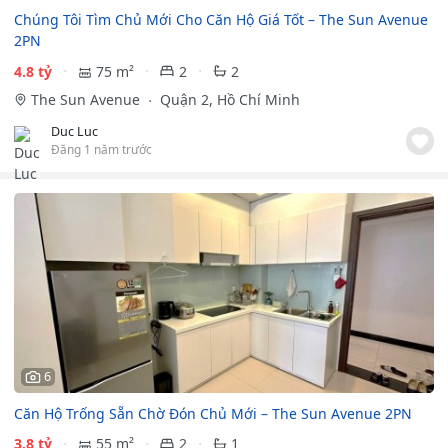
Chúng Tôi Tìm Chủ Mới Cho Căn Hộ Giá Tốt – The Sun Avenue
2PN
4.8 tỷ
75 m²
2
2
The Sun Avenue
Quận 2, Hồ Chí Minh
Duc Luc
Đăng 1 năm trước
6
Căn Hộ Trống Sẵn Chờ Đón Chủ Mới – The Sun Avenue 2PN
3.8 tỷ
55 m²
2
1