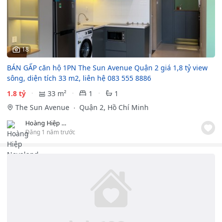
18
BÁN GẤP căn hộ 1PN The Sun Avenue Quận 2 giá 1,8 tỷ view
sông, diện tích 33 m2, liên hệ 083 555 8886
1.8 tỷ
33 m²
1
1
The Sun Avenue
Quận 2, Hồ Chí Minh
Hoàng Hiệp Novaland
Đăng 1 năm trước