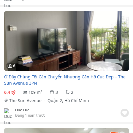
6
Ở Đây Chúng Tôi Cần Chuyển Nhượng Căn Hộ Cực Đẹp – The
Sun Avenue 3PN
6.4 tỷ
109 m²
3
2
The Sun Avenue
Quận 2, Hồ Chí Minh
Duc Luc
Đăng 1 năm trước