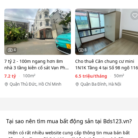
4
8
7 tỷ 2 - 100m ngang hơn 8m
Cho thuê Căn chung cư mini
nhà 3 tầng kiên cố sát Vạn Phúc
1N1K Tầng 4 tại Số 98 ngõ 116
City - HẺM XE HƠI…
Phan Kế Bính, Ba Đình.…
7.2 tỷ
6.5 triệu/tháng
100m²
50m²
Quận Thủ Đức, Hồ Chí Minh
Quận Ba Đình, Hà Nội
Tại sao nên tìm mua bất động sản tại Bds123.vn?
Hiện có rất nhiều website cung cấp thông tin mua bán bất