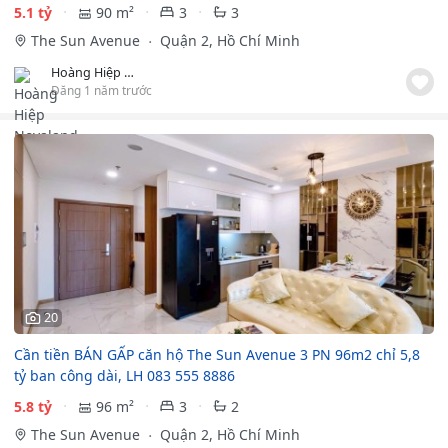
5.1 tỷ
90 m²
3
3
The Sun Avenue
Quận 2, Hồ Chí Minh
Hoàng Hiệp Novaland
Đăng 1 năm trước
20
Cần tiền BÁN GẤP căn hộ The Sun Avenue 3 PN 96m2 chỉ 5,8
tỷ ban công dài, LH 083 555 8886
5.8 tỷ
96 m²
3
2
The Sun Avenue
Quận 2, Hồ Chí Minh