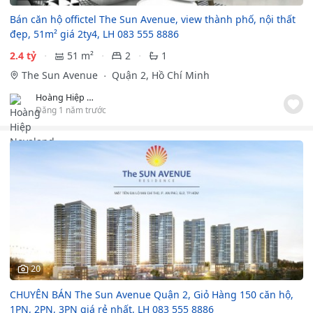
Bán căn hộ offictel The Sun Avenue, view thành phố, nội thất
đẹp, 51m² giá 2ty4, LH 083 555 8886
2.4 tỷ
51 m²
2
1
The Sun Avenue
Quận 2, Hồ Chí Minh
Hoàng Hiệp Novaland
Đăng 1 năm trước
20
CHUYÊN BÁN The Sun Avenue Quận 2, Giỏ Hàng 150 căn hộ,
1PN, 2PN, 3PN giá rẻ nhất, LH 083 555 8886