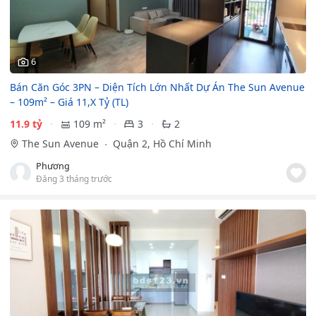
6
Bán Căn Góc 3PN – Diện Tích Lớn Nhất Dự Án The Sun Avenue
– 109m² – Giá 11,X Tỷ (TL)
11.9 tỷ
109 m²
3
2
The Sun Avenue
Quận 2, Hồ Chí Minh
Phương
Đăng 3 tháng trước