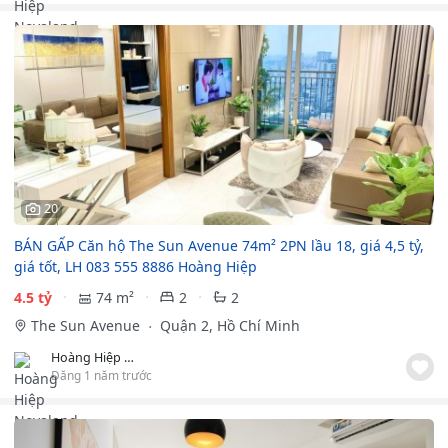
20
BÁN GẤP Căn hộ The Sun Avenue 74m² 2PN lầu 18, giá 4,5 tỷ,
giá tốt, LH 083 555 8886 Hoàng Hiệp
4.5 tỷ
74 m²
2
2
The Sun Avenue
Quận 2, Hồ Chí Minh
Hoàng Hiệp Novaland
Đăng 1 năm trước