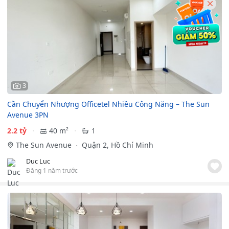
3
Cần Chuyển Nhượng Officetel Nhiều Công Năng – The Sun
Avenue 3PN
2.2 tỷ
40 m²
1
The Sun Avenue
Quận 2, Hồ Chí Minh
Duc Luc
Đăng 1 năm trước