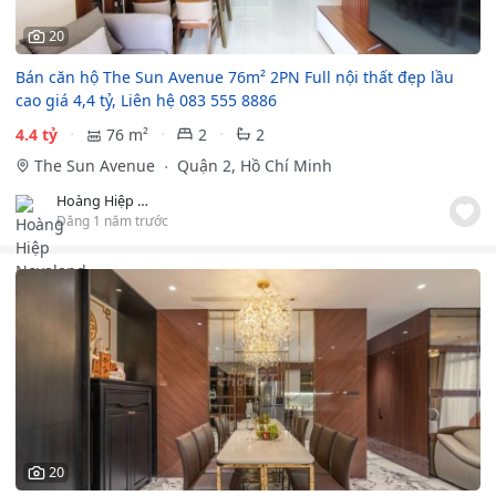
20
Bán căn hộ The Sun Avenue 76m² 2PN Full nội thất đẹp lầu
cao giá 4,4 tỷ, Liên hệ 083 555 8886
4.4 tỷ
76 m²
2
2
The Sun Avenue
Quận 2, Hồ Chí Minh
Hoàng Hiệp Novaland
Đăng 1 năm trước
20