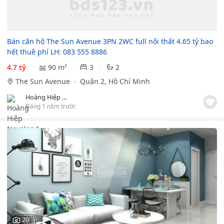
Bán căn hộ The Sun Avenue 3PN 2WC full nội thất 4.65 tỷ bao
hết thuê phí LH: 083 555 8886
4.7 tỷ
90 m²
3
2
The Sun Avenue
Quận 2, Hồ Chí Minh
Hoàng Hiệp Novaland
Đăng 1 năm trước
20