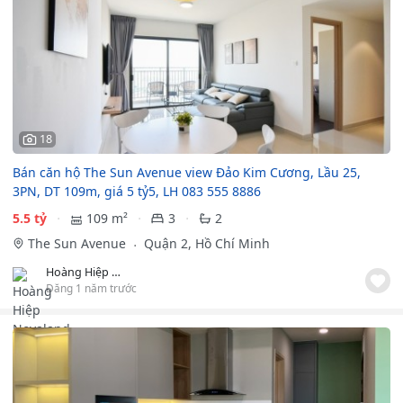
18
Bán căn hộ The Sun Avenue view Đảo Kim Cương, Lầu 25,
3PN, DT 109m, giá 5 tỷ5, LH 083 555 8886
5.5 tỷ
109 m²
3
2
The Sun Avenue
Quận 2, Hồ Chí Minh
Hoàng Hiệp Novaland
Đăng 1 năm trước