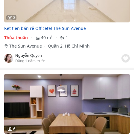
8
Kẹt tiền bán rẻ Officetel The Sun Avenue
Thỏa thuận
40 m²
1
The Sun Avenue
Quận 2, Hồ Chí Minh
Nguyễn Quyên
Đăng 1 năm trước
6