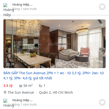
Hoàng Hiệp Novaland
Đăng 1 năm trước
20
BÁN GẤP The Sun Avenue 2PN + 1 wc - từ 3,5 tỷ, 2PN+ 2wc- từ
4,1 tỷ, 3PN- 4,6 tỷ, giá tốt nhất
3.5 tỷ
56 m²
1
The Sun Avenue
Quận 2, Hồ Chí Minh
Hoàng Hiệp Novaland
Đăng 1 năm trước