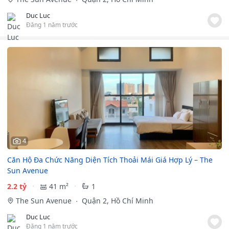
Duc Luc
Đăng 1 năm trước
4
Căn Hộ Đa Chức Năng Diện Tích Thoải Mái Giá Hợp Lý – The
Sun Avenue
2.2 tỷ
41 m²
1
The Sun Avenue
Quận 2, Hồ Chí Minh
Duc Luc
Đăng 1 năm trước