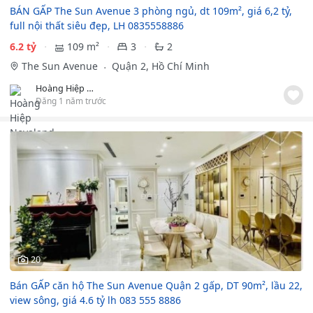
BÁN GẤP The Sun Avenue 3 phòng ngủ, dt 109m², giá 6,2 tỷ,
full nội thất siêu đẹp, LH 0835558886
6.2 tỷ
109 m²
3
2
The Sun Avenue
Quận 2, Hồ Chí Minh
Hoàng Hiệp Novaland
Đăng 1 năm trước
20
Bán GẤP căn hộ The Sun Avenue Quận 2 gấp, DT 90m², lầu 22,
view sông, giá 4.6 tỷ lh 083 555 8886