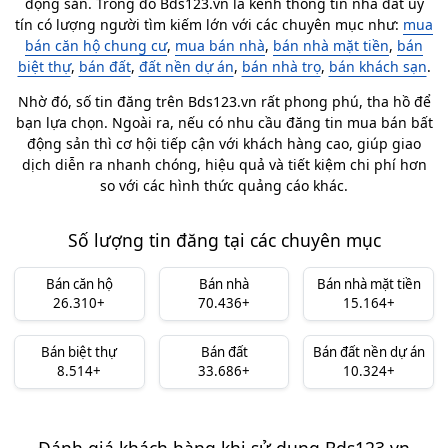
động sản. Trong đó Bds123.vn là kênh thông tin nhà đất uy
tín có lượng người tìm kiếm lớn với các chuyên mục như:
mua
bán căn hộ chung cư
,
mua bán nhà
,
bán nhà mặt tiền
,
bán
biệt thự
,
bán đất
,
đất nền dự án
,
bán nhà trọ
,
bán khách sạn
.
Nhờ đó, số tin đăng trên Bds123.vn rất phong phú, tha hồ để
bạn lựa chọn. Ngoài ra, nếu có nhu cầu đăng tin mua bán bất
động sản thì cơ hội tiếp cận với khách hàng cao, giúp giao
dịch diễn ra nhanh chóng, hiệu quả và tiết kiệm chi phí hơn
so với các hình thức quảng cáo khác.
Số lượng tin đăng tại các chuyên mục
Bán căn hộ
Bán nhà
Bán nhà mặt tiền
26.310+
70.436+
15.164+
Bán biệt thự
Bán đất
Bán đất nền dự án
8.514+
33.686+
10.324+
Đánh giá khách hàng khi sử dụng Bds123.vn