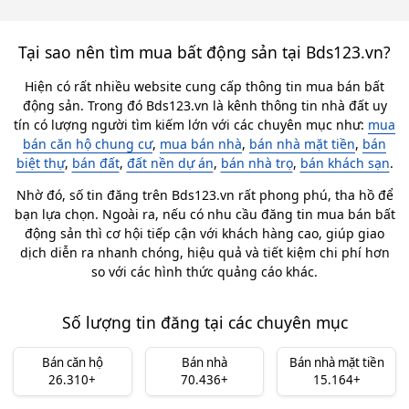
Tại sao nên tìm mua bất động sản tại Bds123.vn?
Hiện có rất nhiều website cung cấp thông tin mua bán bất
động sản. Trong đó Bds123.vn là kênh thông tin nhà đất uy
tín có lượng người tìm kiếm lớn với các chuyên mục như:
mua
bán căn hộ chung cư
,
mua bán nhà
,
bán nhà mặt tiền
,
bán
biệt thự
,
bán đất
,
đất nền dự án
,
bán nhà trọ
,
bán khách sạn
.
Nhờ đó, số tin đăng trên Bds123.vn rất phong phú, tha hồ để
bạn lựa chọn. Ngoài ra, nếu có nhu cầu đăng tin mua bán bất
động sản thì cơ hội tiếp cận với khách hàng cao, giúp giao
dịch diễn ra nhanh chóng, hiệu quả và tiết kiệm chi phí hơn
so với các hình thức quảng cáo khác.
Số lượng tin đăng tại các chuyên mục
Bán căn hộ
Bán nhà
Bán nhà mặt tiền
26.310+
70.436+
15.164+