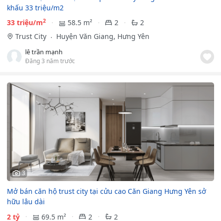
khấu 33 triệu/m2
2
33 triệu/m
58.5 m²
2
2
Trust City
Huyện Văn Giang, Hưng Yên
lê trần mạnh
Đăng 3 năm trước
3
Mở bán căn hộ trust city tại cửu cao Căn Giang Hưng Yên sở
hữu lâu dài
2 tỷ
69.5 m²
2
2