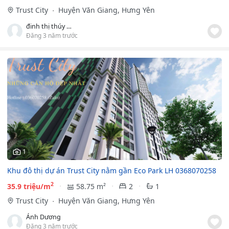
Trust City
Huyện Văn Giang, Hưng Yên
đinh thị thúy hường
Đăng 3 năm trước
1
Khu đô thị dự án Trust City nằm gần Eco Park LH 0368070258
2
35.9 triệu/m
58.75 m²
2
1
Trust City
Huyện Văn Giang, Hưng Yên
Ánh Dương
Đăng 3 năm trước