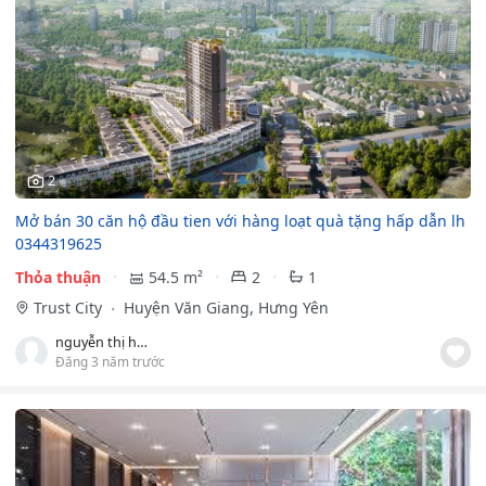
2
Mở bán 30 căn hộ đầu tien với hàng loạt quà tặng hấp dẫn lh
0344319625
Thỏa thuận
54.5 m²
2
1
Trust City
Huyện Văn Giang, Hưng Yên
nguyễn thị hương nhi
Đăng 3 năm trước