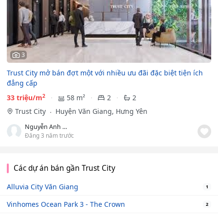
3
Trust City mở bán đợt một với nhiều ưu đãi đặc biệt tiện ích
đẳng cấp
2
33 triệu/m
58 m²
2
2
Trust City
Huyện Văn Giang, Hưng Yên
Nguyễn Anh Quốc
Đăng 3 năm trước
Các dự án bán gần Trust City
Alluvia City Văn Giang
1
Vinhomes Ocean Park 3 - The Crown
2