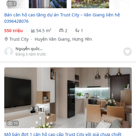
2
Bán căn hộ cao tầng dự án Trust City – Văn Giang liên hệ
0396428076
550 triệu
54.5 m²
2
1
Trust City
Huyện Văn Giang, Hưng Yên
Nguyễn quốc việt
Đăng 3 năm trước
10
Mở bán đợt 1 căn hộ cao cấp Trust City với giá chưa chiết