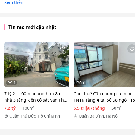
Xem thêm
Tin rao mới cập nhật
4
8
7 tỷ 2 - 100m ngang hơn 8m
Cho thuê Căn chung cư mini
nhà 3 tầng kiên cố sát Vạn Phúc
1N1K Tầng 4 tại Số 98 ngõ 116
City - HẺM XE HƠI…
Phan Kế Bính, Ba Đình.…
7.2 tỷ
6.5 triệu/tháng
100m²
50m²
Quận Thủ Đức, Hồ Chí Minh
Quận Ba Đình, Hà Nội