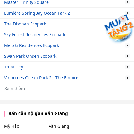
Masteri Trinity Square
2
Lumière SpringBay Ocean Park 2
1
The Fibonan Ecopark
66
Sky Forest Residences Ecopark
2
Meraki Residences Ecopark
5
Swan Park Onsen Ecopark
8
Trust City
8
Vinhomes Ocean Park 2 - The Empire
6
Xem thêm
Bán căn hộ gần Văn Giang
Mỹ Hào
Văn Giang