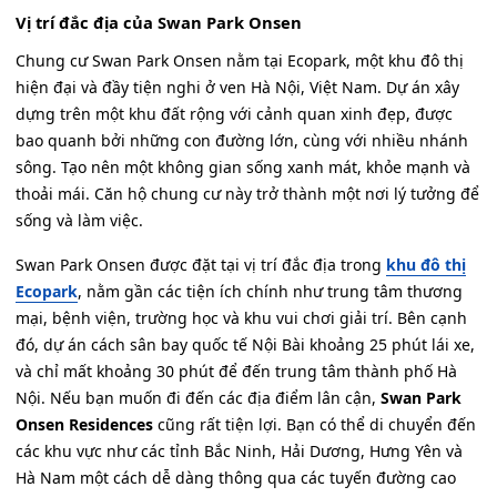
Vị trí đắc địa của Swan Park Onsen
Chung cư Swan Park Onsen nằm tại Ecopark, một khu đô thị
hiện đại và đầy tiện nghi ở ven Hà Nội, Việt Nam. Dự án xây
dựng trên một khu đất rộng với cảnh quan xinh đẹp, được
bao quanh bởi những con đường lớn, cùng với nhiều nhánh
sông. Tạo nên một không gian sống xanh mát, khỏe mạnh và
thoải mái. Căn hộ chung cư này trở thành một nơi lý tưởng để
sống và làm việc.
Swan Park Onsen được đặt tại vị trí đắc địa trong
khu đô thị
Ecopark
, nằm gần các tiện ích chính như trung tâm thương
mại, bệnh viện, trường học và khu vui chơi giải trí. Bên cạnh
đó, dự án cách sân bay quốc tế Nội Bài khoảng 25 phút lái xe,
và chỉ mất khoảng 30 phút để đến trung tâm thành phố Hà
Nội. Nếu bạn muốn đi đến các địa điểm lân cận,
Swan Park
Onsen Residences
cũng rất tiện lợi. Bạn có thể di chuyển đến
các khu vực như các tỉnh Bắc Ninh, Hải Dương, Hưng Yên và
Hà Nam một cách dễ dàng thông qua các tuyến đường cao