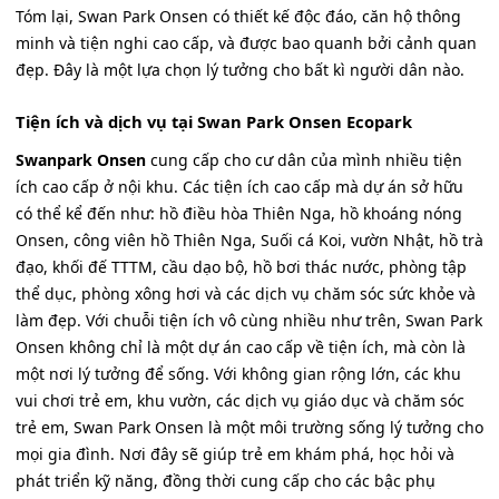
Tóm lại, Swan Park Onsen có thiết kế độc đáo, căn hộ thông
minh và tiện nghi cao cấp, và được bao quanh bởi cảnh quan
đẹp. Đây là một lựa chọn lý tưởng cho bất kì người dân nào.
Tiện ích và dịch vụ tại Swan Park Onsen Ecopark
Swanpark Onsen
cung cấp cho cư dân của mình nhiều tiện
ích cao cấp ở nội khu. Các tiện ích cao cấp mà dự án sở hữu
có thể kể đến như: hồ điều hòa Thiên Nga, hồ khoáng nóng
Onsen, công viên hồ Thiên Nga, Suối cá Koi, vườn Nhật, hồ trà
đạo, khối đế TTTM, cầu dạo bộ, hồ bơi thác nước, phòng tập
thể dục, phòng xông hơi và các dịch vụ chăm sóc sức khỏe và
làm đẹp. Với chuỗi tiện ích vô cùng nhiều như trên, Swan Park
Onsen không chỉ là một dự án cao cấp về tiện ích, mà còn là
một nơi lý tưởng để sống. Với không gian rộng lớn, các khu
vui chơi trẻ em, khu vườn, các dịch vụ giáo dục và chăm sóc
trẻ em, Swan Park Onsen là một môi trường sống lý tưởng cho
mọi gia đình. Nơi đây sẽ giúp trẻ em khám phá, học hỏi và
phát triển kỹ năng, đồng thời cung cấp cho các bậc phụ