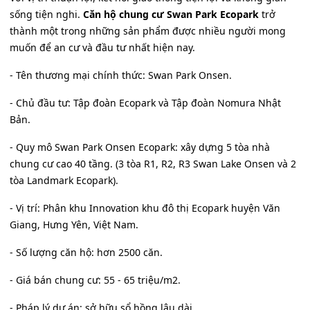
sống tiện nghi.
Căn hộ chung cư Swan Park Ecopark
trở
thành một trong những sản phẩm được nhiều người mong
muốn để an cư và đầu tư nhất hiện nay.
- Tên thương mại chính thức: Swan Park Onsen.
- Chủ đầu tư: Tập đoàn Ecopark và Tập đoàn Nomura Nhật
Bản.
- Quy mô Swan Park Onsen Ecopark: xây dựng 5 tòa nhà
chung cư cao 40 tầng. (3 tòa R1, R2, R3 Swan Lake Onsen và 2
tòa Landmark Ecopark).
- Vị trí: Phân khu Innovation khu đô thị Ecopark huyện Văn
Giang, Hưng Yên, Việt Nam.
- Số lượng căn hộ: hơn 2500 căn.
- Giá bán chung cư: 55 - 65 triệu/m2.
- Pháp lý dự án: sở hữu sổ hồng lâu dài.