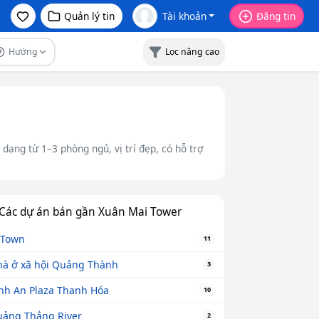
Quản lý tin
Tài khoản
Đăng tin
Hướng
Lọc nâng cao
ạng từ 1–3 phòng ngủ, vị trí đẹp, có hỗ trợ
Các dự án bán gần Xuân Mai Tower
 Town
11
à ở xã hội Quảng Thành
3
nh An Plaza Thanh Hóa
10
ảng Thắng River
2