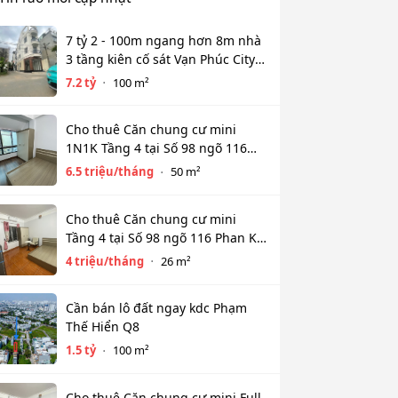
7 tỷ 2 - 100m ngang hơn 8m nhà
3 tầng kiên cố sát Vạn Phúc City -
HẺM XE HƠI TỚI CỬA
7.2 tỷ
100 m²
Cho thuê Căn chung cư mini
1N1K Tầng 4 tại Số 98 ngõ 116
Phan Kế Bính, Ba Đình. Chỉ 6.5tr
6.5 triệu/tháng
50 m²
Cho thuê Căn chung cư mini
Tầng 4 tại Số 98 ngõ 116 Phan Kế
Bính, Cống Vị, Ba Đình. Chỉ 4tr
4 triệu/tháng
26 m²
Cần bán lô đất ngay kdc Phạm
Thế Hiển Q8
1.5 tỷ
100 m²
Cho thuê Căn chung cư mini Full