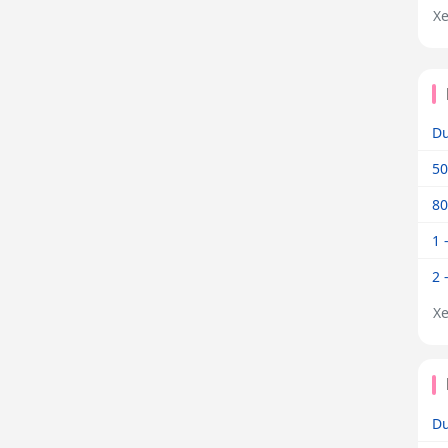
X
Dư
50
80
1 
2 
X
Dư