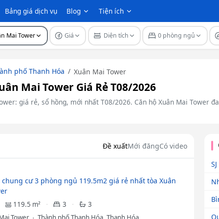
Bảng giá dịch vụ
Blog
Tiện ích
ân Mai Tower
Giá
Diện tích
0 phòng ngủ
ành phố Thanh Hóa
Xuân Mai Tower
ân Mai Tower Giá Rẻ T08/2026
wer: giá rẻ, sổ hồng, mới nhất T08/2026. Căn hộ Xuân Mai Tower đa d
Đề xuất
Mới đăng
Có video
SJ
 chung cư 3 phòng ngủ 119.5m2 giá rẻ nhất tòa Xuân
Nh
er
Bì
119.5 m²
3
3
Qu
Mai Tower
Thành phố Thanh Hóa, Thanh Hóa