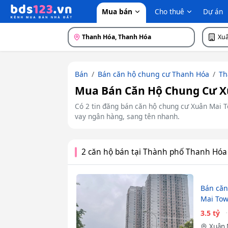
Mua bán
Cho thuê
Dự án
Thanh Hóa, Thanh Hóa
Xu
Bán
Bán căn hộ chung cư Thanh Hóa
Th
Mua Bán Căn Hộ Chung Cư Xu
Có 2 tin đăng bán căn hộ chung cư Xuân Mai To
vay ngân hàng, sang tên nhanh.
2 căn hộ bán tại Thành phố Thanh Hóa
Bán căn
Mai Tow
3.5 tỷ
Xuân 