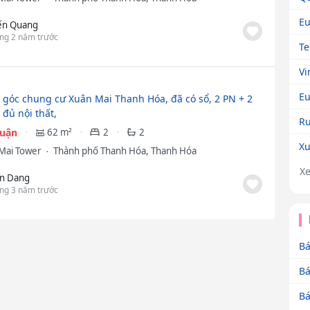
Eu
n Quang
ng 2 năm trước
Te
Vi
Eu
 góc chung cư Xuân Mai Thanh Hóa, đã có sổ, 2 PN + 2
 đủ nội thất,
Ru
huận
62 m²
2
2
Xu
Mai Tower
Thành phố Thanh Hóa, Thanh Hóa
X
n Dang
ng 3 năm trước
Bá
Bá
Bá