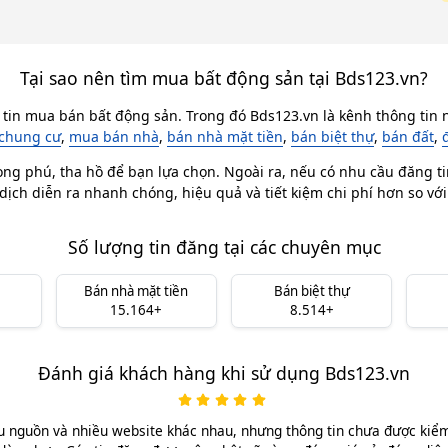
Tại sao nên tìm mua bất động sản tại Bds123.vn?
 tin mua bán bất động sản. Trong đó Bds123.vn là kênh thông tin n
chung cư
,
mua bán nhà
,
bán nhà mặt tiền
,
bán biệt thự
,
bán đất
,
ong phú, tha hồ để bạn lựa chọn. Ngoài ra, nếu có nhu cầu đăng ti
dịch diễn ra nhanh chóng, hiệu quả và tiết kiệm chi phí hơn so vớ
Số lượng tin đăng tại các chuyên mục
Bán nhà mặt tiền
Bán biệt thự
15.164+
8.514+
Đánh giá khách hàng khi sử dụng Bds123.vn
u nguồn và nhiều website khác nhau, nhưng thông tin chưa được kiểm 