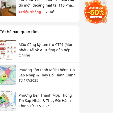
đồ mới, thoáng mát tại 116 Phan
Kế Bính, Ba Đình. Chỉ 4 tr
4 triệu/tháng
26 m²
Có thể bạn quan tâm
Mẫu đăng ký tạm trú CT01 (Mới
nhất): Tải về & Hướng dẫn nộp
Online
Phường Tân Định Mới: Thông Tin
Sáp Nhập & Thay Đổi Hành Chính
Từ 1/7/2025
Phường Bến Thành Mới: Thông
Tin Sáp Nhập & Thay Đổi Hành
Chính Từ 1/7/2025