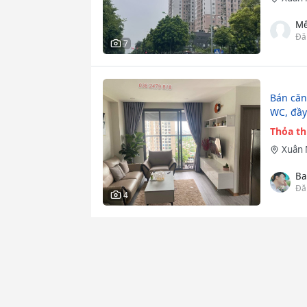
Mế
Đă
7
Bán căn
WC, đầy
Thỏa t
Xuân 
Ba
Đă
4