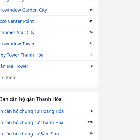
rowindow Garden City
14
cco Center Point
31
nhomes Star City
24
rowindow Tower
21
by Tower Thanh Hóa
1
ân Mai Tower
2
em thêm
Bán căn hộ gần Thanh Hóa
n căn hộ chung cư Hoằng Hóa
6
n căn hộ chung cư Thanh Hóa
129
n căn hộ chung cư Sầm Sơn
10