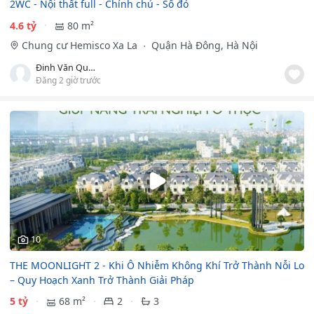
2WC - Nội thất full - Chính chủ - Sổ đỏ
4.6 tỷ
80 m²
Chung cư Hemisco Xa La
Quận Hà Đông, Hà Nội
Đinh Văn Quang
Đăng 2 giờ trước
10
THE MOONLIGHT 2 - Khi Ô Nhiễm Không Khí Trở Thành Nỗi Lo
– Quy Hoạch Xanh Trở Thành Giải Pháp
5 tỷ
68 m²
2
3