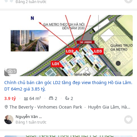
Đăng 2 tuần trước
5
Chính chủ bán căn góc LD2 tầng đẹp view thoáng Hồ Gia Lâm.
DT 64m2 giá 3.85 tỷ,
3.9 tỷ
64 m²
2
2
The Beverly - Vinhomes Ocean Park
Huyện Gia Lâm, Hà
Nội
Nguyễn Văn Thành
Đăng 1 tuần trước