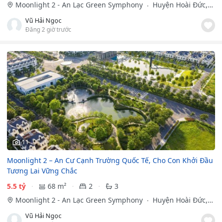
Moonlight 2 - An Lạc Green Symphony
Huyện Hoài Đức,
Hà Nội
Vũ Hải Ngọc
Đăng 2 giờ trước
11
Moonlight 2 – An Cư Cạnh Trường Quốc Tế, Cho Con Khởi Đầu
Tương Lai Vững Chắc
5.5 tỷ
68 m²
2
3
Moonlight 2 - An Lạc Green Symphony
Huyện Hoài Đức,
Hà Nội
Vũ Hải Ngọc