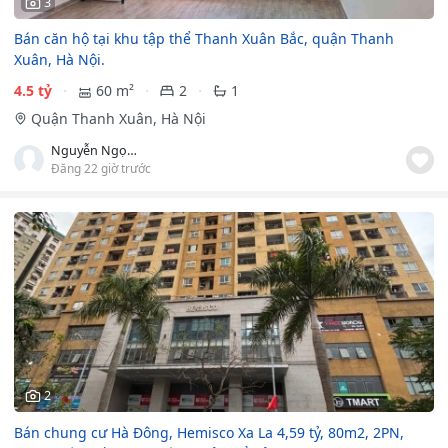
3
Bán căn hộ tại khu tập thể Thanh Xuân Bắc, quận Thanh
Xuân, Hà Nội.
4.5 tỷ
60 m²
2
1
Quận Thanh Xuân, Hà Nội
Nguyễn Ngọc Sơn
Đăng 22 giờ trước
2
Bán chung cư Hà Đông, Hemisco Xa La 4,59 tỷ, 80m2, 2PN,