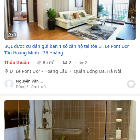
3
BQL được cư dân gửi bán 1 số căn hộ tại tòa D'. Le Pont Dor
Tân Hoàng Minh - 36 Hoàng
Thỏa thuận
85 m²
2
2
D’. Le Pont D’or - Hoàng Cầu
Quận Đống Đa, Hà Nội
Nguyễn Văn Nam
Đăng 3 năm trước