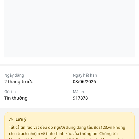
Ngày đăng
Ngày hết hạn
2 tháng trước
08/06/2026
Gói tin
Mã tin
Tin thường
917878
Lưu ý
Tất cả tin rao vặt đều do người dùng đăng tải. Bds123.vn không
chịu trách nhiệm về tính chính xác của thông tin. Chúng tôi