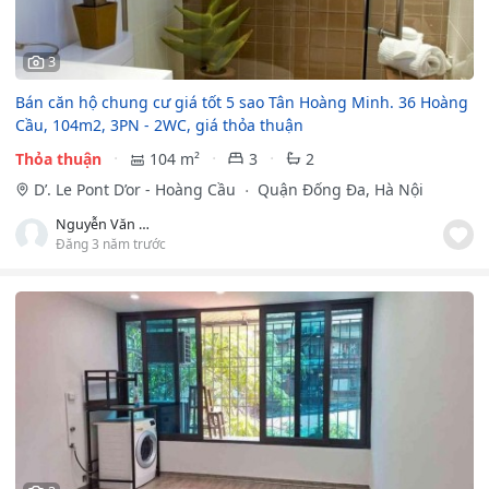
3
Bán căn hộ chung cư giá tốt 5 sao Tân Hoàng Minh. 36 Hoàng
Cầu, 104m2, 3PN - 2WC, giá thỏa thuận
Thỏa thuận
104 m²
3
2
D’. Le Pont D’or - Hoàng Cầu
Quận Đống Đa, Hà Nội
Nguyễn Văn Nam
Đăng 3 năm trước