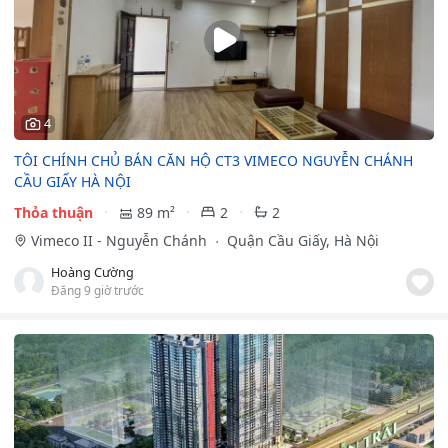
4
TÔI CHÍNH CHỦ BÁN CĂN HỘ CT3 VIMECO NGUYỄN CHÁNH
CẦU GIẤY HÀ NỘI
Thỏa thuận
89 m²
2
2
Vimeco II - Nguyễn Chánh
Quận Cầu Giấy, Hà Nội
Hoàng Cường
Đăng 9 giờ trước