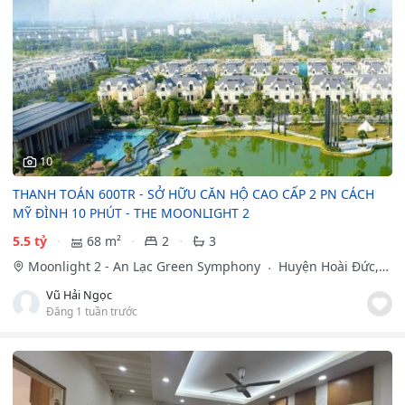
10
THANH TOÁN 600TR - SỞ HỮU CĂN HỘ CAO CẤP 2 PN CÁCH
MỸ ĐÌNH 10 PHÚT - THE MOONLIGHT 2
5.5 tỷ
68 m²
2
3
Moonlight 2 - An Lạc Green Symphony
Huyện Hoài Đức,
Hà Nội
Vũ Hải Ngọc
Đăng 1 tuần trước