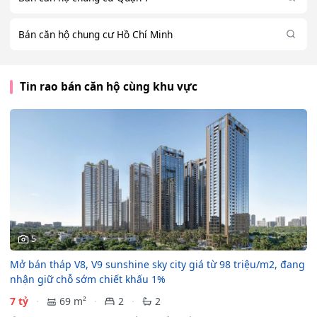
Bán căn hộ chung cư Hồ Chí Minh
Tin rao bán căn hộ cùng khu vực
5
Mở bán tháp V8, V9 sunshine sky city giá từ 98 triệu/m2, đang
nhận giữ chỗ sớm chiết khấu 1%
7 tỷ
69 m²
2
2