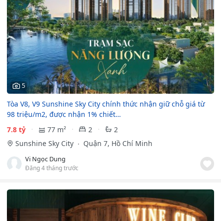
5
Tòa V8, V9 Sunshine Sky City chính thức nhận giữ chỗ giá từ
98 triệu/m2, được nhận 1% chiết…
7.8 tỷ
77 m²
2
2
Sunshine Sky City
Quận 7, Hồ Chí Minh
Vi Ngọc Dung
Đăng 4 tháng trước