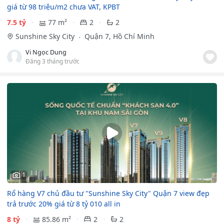
giá từ 98 triệu/m2 chưa VAT, KPBT
7.5 tỷ
77 m²
2
2
Sunshine Sky City
Quận 7, Hồ Chí Minh
Vi Ngọc Dung
Đăng 3 tháng trước
1
Rổ hàng V7 chủ đầu tư "Sunshine Sky City" Quận 7 view đẹp
trả trước 20% giá từ 8 tỷ 010 all in
8 tỷ
85.86 m²
2
2