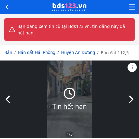
Bạn đang xem tin cũ tại Bds123.vn, tin đăng này đã
hết hạn.
Bán
Bán đất Hải Phòng
Huyện An Dương
Bán đất 112,5
m2 Vĩnh Khê An
Dương Hải
Phòng
Slide trước
Slid
Tin hết hạn
1
/3