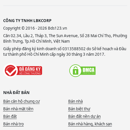
CÔNG TY TNHH LBKCORP
Copyright © 2016 - 2026 Bds123.vn
Căn 02.34, Lầu 2, Tháp 3, The Sun Avenue, Số 28 Mai Chí Thọ, Phường
Bình Trưng, Tp.Hồ Chí Minh, Việt Nam
Giấy phép đăng ký kinh doanh số 0313588502 do Sở kế hoạch và Đầu
tư thành phố Hồ Chí Minh cấp ngày 30 tháng 3 năm 2017.
NHÀ ĐẤT BÁN
Bán căn hộ chung cư
Bán nhà
Bán nhà mặt tiền
Bán biệt thự
Bán đất
Bán đất nền dự án
Bán nhà trọ
Bán nhà hàng, khách sạn