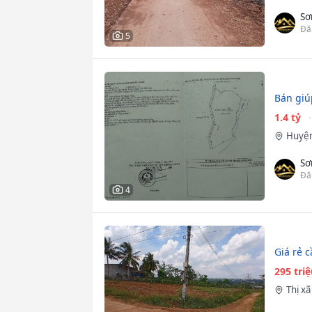
Sơ
Đă
5
Bán giú
1.4 tỷ
Huyện
Sơ
Đă
4
Giá rẻ 
295 tri
Thị x