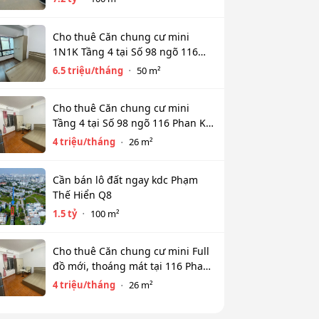
Cho thuê Căn chung cư mini
1N1K Tầng 4 tại Số 98 ngõ 116
Phan Kế Bính, Ba Đình. Chỉ 6.5tr
6.5 triệu/tháng
50 m²
Cho thuê Căn chung cư mini
Tầng 4 tại Số 98 ngõ 116 Phan Kế
Bính, Cống Vị, Ba Đình. Chỉ 4tr
4 triệu/tháng
26 m²
Cần bán lô đất ngay kdc Phạm
Thế Hiển Q8
1.5 tỷ
100 m²
Cho thuê Căn chung cư mini Full
đồ mới, thoáng mát tại 116 Phan
Kế Bính, Ba Đình. Chỉ 4 tr
4 triệu/tháng
26 m²