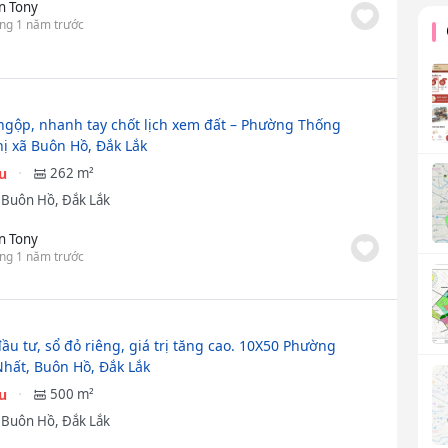
n Tony
ng 1 năm trước
gộp, nhanh tay chốt lịch xem đất – Phường Thống
hị xã Buôn Hồ, Đắk Lắk
ệu
262 m²
ã Buôn Hồ, Đắk Lắk
n Tony
ng 1 năm trước
ầu tư, sổ đỏ riêng, giá trị tăng cao. 10X50 Phường
hất, Buôn Hồ, Đắk Lắk
ệu
500 m²
ã Buôn Hồ, Đắk Lắk