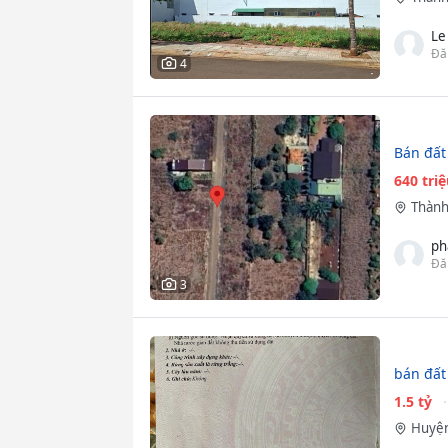
Le
Đă
4
Bán đất
640 tri
Thành
ph
Đă
3
bán đất
1.5 tỷ
Huyện