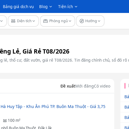
Bảng giá dịch vụ
Blog
Tiện ích
Diện tích
Phòng ngủ
Hướng
êng Lẻ, Giá Rẻ T08/2026
g lẻ, thổ cư, đất vườn, giá rẻ T08/2026. Tin đăng chính chủ, sổ đỏ rõ
Đề xuất
Mới đăng
Có video
Bá
 Hà Huy Tập - Khu Ân Phú TP. Buôn Ma Thuột - Giá 3,75
Bá
Bá
100 m²
Bá
 phố Buôn Ma Thuột, Đắk Lắk