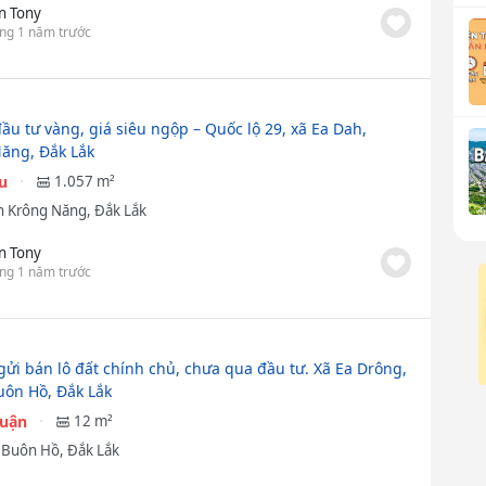
n Tony
ng 1 năm trước
đầu tư vàng, giá siêu ngộp – Quốc lộ 29, xã Ea Dah,
ăng, Đắk Lắk
ệu
1.057 m²
 Krông Năng, Đắk Lắk
n Tony
ng 1 năm trước
gửi bán lô đất chính chủ, chưa qua đầu tư. Xã Ea Drông,
Buôn Hồ, Đắk Lắk
huận
12 m²
ã Buôn Hồ, Đắk Lắk