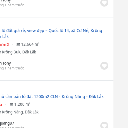
ng 1 năm trước
 lô đất giá rẻ, view đẹp – Quốc lộ 14, xã Cư Né, Krông
k Lắk
ệu/m2
12.664 m²
 Krông Buk, Đắk Lắk
n Tony
ng 1 năm trước
hủ cần bán lô đất 1200m2 CLN - Krông Năng - Đắk Lắk
ệu
1.200 m²
 Krông Năng, Đắk Lắk
quang87