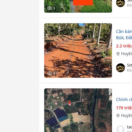
Đă
3
Cần bán
Búk, Đắ
2.2 tri
Huyện
Sơ
Đă
4
Chính c
179 tri
Huyện
ta