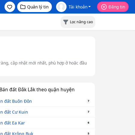
Quản lý tin
Tài khoản
Đăng tin
Lọc nâng cao
 ràng, cập nhật mới nhất, phù hợp ở hoặc đầu
Bán đất Đắk Lắk theo quận huyện
n đất Buôn Đôn
7
n đất Cư Kuin
7
n đất Ea Kar
6
n đất Krông Buk
5