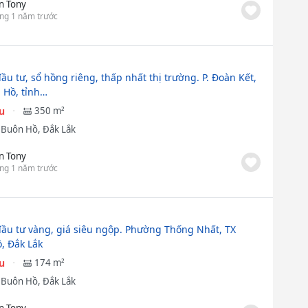
n Tony
ng 1 năm trước
ầu tư, sổ hồng riêng, thấp nhất thị trường. P. Đoàn Kết,
 Hồ, tỉnh…
ệu
350 m²
ã Buôn Hồ, Đắk Lắk
n Tony
ng 1 năm trước
đầu tư vàng, giá siêu ngộp. Phường Thống Nhất, TX
, Đắk Lắk
ệu
174 m²
ã Buôn Hồ, Đắk Lắk
n Tony