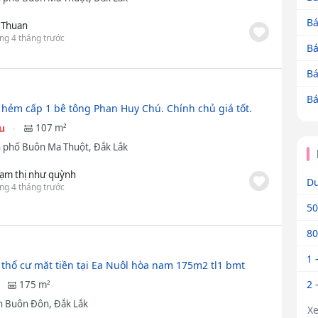
Bá
 Thuan
ng 4 tháng trước
Bá
Bá
Bá
 hẻm cấp 1 bê tông Phan Huy Chú. Chính chủ giá tốt.
ệu
107 m²
 phố Buôn Ma Thuột, Đắk Lắk
ạm thị như quỳnh
Dư
ng 4 tháng trước
50
80
1 
 thổ cư mặt tiền tại Ea Nuôl hòa nam 175m2 tl1 bmt
2 
175 m²
 Buôn Đôn, Đắk Lắk
X