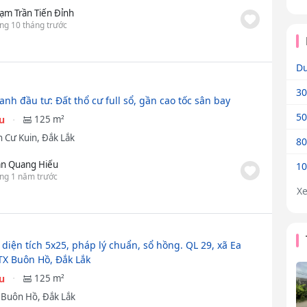
ạm Trần Tiến Đỉnh
ng 10 tháng trước
Dư
30
nh đầu tư: Đất thổ cư full sổ, gần cao tốc sân bay
50
ệu
125 m²
 Cư Kuin, Đắk Lắk
80
ần Quang Hiếu
10
ng 1 năm trước
X
 diện tích 5x25, pháp lý chuẩn, sổ hồng. QL 29, xã Ea
TX Buôn Hồ, Đắk Lắk
ệu
125 m²
ã Buôn Hồ, Đắk Lắk