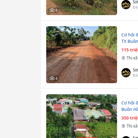
Sơ
Đă
6
Cơ hội đ
TX Buôn
115 tri
Thị x
Sơ
Đă
4
Cơ hội 
Buôn Hồ
350 tri
Thị x
Sơ