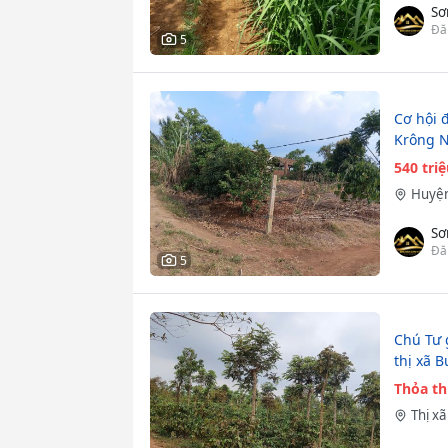
Sơ
Đă
5
Cơ hội 
Krông N
540 tri
Huyện
Sơ
Đă
5
Chú Tư 
thị xã 
Thỏa t
Thị x