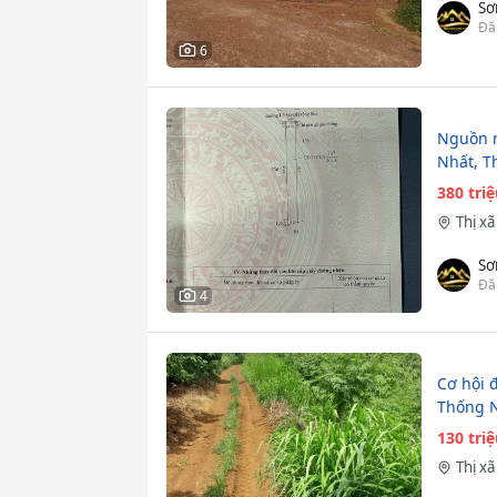
Sơ
Đă
6
Nguồn n
Nhất, T
380 tri
Thị x
Sơ
Đă
4
Cơ hội đ
Thống N
130 tri
Thị x