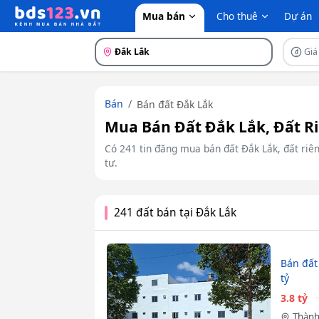
Mua bán
Cho thuê
Dự án
Đắk Lắk
Giá
Bán
Bán đất Đắk Lắk
Mua Bán Đất Đắk Lắk, Đất Ri
Có 241 tin đăng mua bán đất Đắk Lắk, đất riên
tư.
241 đất bán tại Đắk Lắk
Bán đất
tỷ
3.8 tỷ
Thành