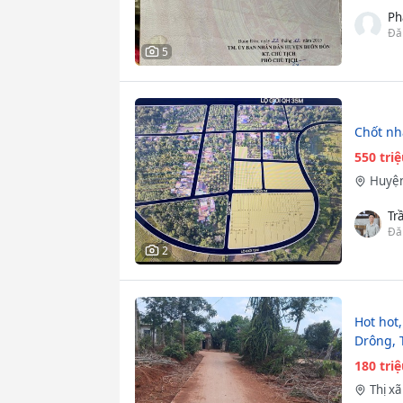
Ph
Đă
5
Chốt nha
550 tri
Huyện
Tr
Đă
2
Hot hot,
Drông, 
180 tri
Thị x