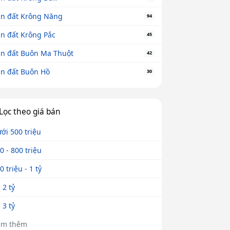
n đất Krông Năng
94
n đất Krông Pắc
45
n đất Buôn Ma Thuột
42
n đất Buôn Hồ
30
Lọc theo giá bán
ới 500 triệu
0 - 800 triệu
0 triệu - 1 tỷ
- 2 tỷ
- 3 tỷ
em thêm