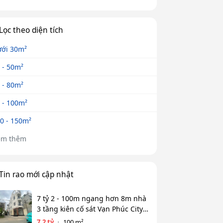
Lọc theo diện tích
ới 30m²
 - 50m²
 - 80m²
 - 100m²
0 - 150m²
em thêm
Tin rao mới cập nhật
7 tỷ 2 - 100m ngang hơn 8m nhà
3 tầng kiên cố sát Vạn Phúc City -
HẺM XE HƠI TỚI CỬA
7.2 tỷ
100 m²