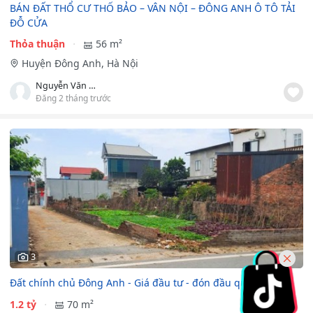
BÁN ĐẤT THỔ CƯ THỐ BẢO – VÂN NỘI – ĐÔNG ANH Ô TÔ TẢI
ĐỖ CỬA
Thỏa thuận
56 m²
Huyện Đông Anh, Hà Nội
Nguyễn Văn Khánh
Đăng 2 tháng trước
3
Đất chính chủ Đông Anh - Giá đầu tư - đón đầu quy hoạch
1.2 tỷ
70 m²