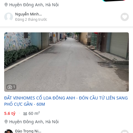
Huyện Đông Anh, Hà Nội
Nguyễn Minh Hải
Đăng 2 tháng trước
1
ĐẤT VINHOMES CỔ LOA ĐÔNG ANH - ĐÓN CẦU TỨ LIÊN SANG
PHỐ CỰC GẦN - 60M
5.6 tỷ
60 m²
Huyện Đông Anh, Hà Nội
Đào Trọng Ninh