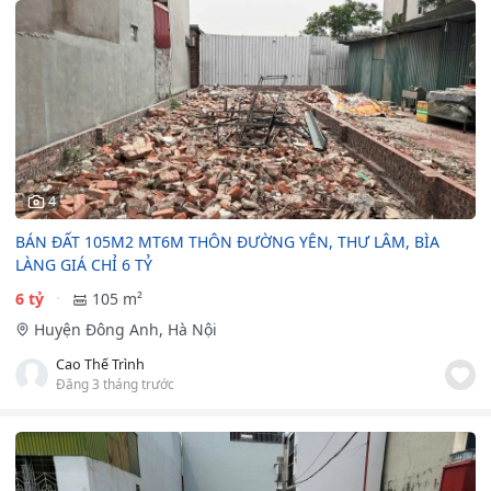
4
BÁN ĐẤT 105M2 MT6M THÔN ĐƯỜNG YÊN, THƯ LÂM, BÌA
LÀNG GIÁ CHỈ 6 TỶ
6 tỷ
105 m²
Huyện Đông Anh, Hà Nội
Cao Thế Trình
Đăng 3 tháng trước