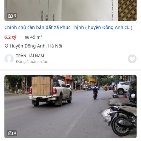
3
Chính chủ cần bán đất Xã Phúc Thịnh ( huyện Đông Anh cũ )
6.2 tỷ
45 m²
Huyện Đông Anh, Hà Nội
TRẦN HẢI NAM
Đăng 4 tuần trước
4