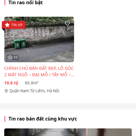
Tin rao nổi bật
TIN VIP
10
CHÍNH CHỦ BÁN ĐẤT ĐẸP, LÔ GÓC
2 MẶT NGÕ – ĐẠI MỖ / TÂY MỖ –
CẠNH…
10.6 tỷ
66.8m²
Quận Nam Từ Liêm, Hà Nội
Tin rao bán đất cùng khu vực