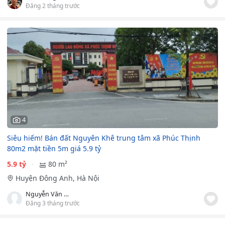
Đăng 2 tháng trước
4
Siêu hiếm! Bán đất Nguyên Khê trung tâm xã Phúc Thịnh
80m2 mặt tiền 5m giá 5.9 tỷ
5.9 tỷ
80 m²
Huyện Đông Anh, Hà Nội
Nguyễn Văn Khánh
Đăng 3 tháng trước