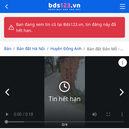
Bạn đang xem tin cũ tại Bds123.vn, tin đăng này đã
hết hạn.
Bán
Bán đất Hà Nội
Huyện Đông Anh
Bán đất Đản Mỗ –
Thoáng, vị trí đẹp
Slide trước
Slid
Tin hết hạn
0
/4