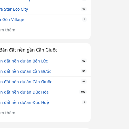
ve Star Eco City
10
i Gòn Village
4
em thêm
Bán đất nền gần Cần Giuộc
n đất nền dự án Bến Lức
60
n đất nền dự án Cần Đước
55
n đất nền dự án Cần Giuộc
41
n đất nền dự án Đức Hòa
190
n đất nền dự án Đức Huệ
4
em thêm