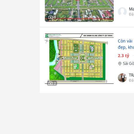
Ma
Đă
8
Còn vài 
đẹp, kh
2.3 tỷ
Sài Gò
T
Đă
2