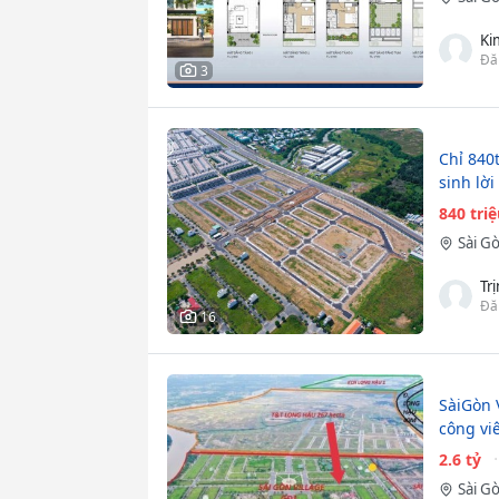
Ki
Đă
3
Chỉ 840
sinh lờ
840 tri
Sài Gò
Tr
Đă
16
SàiGòn 
công vi
2.6 tỷ
Sài Gò