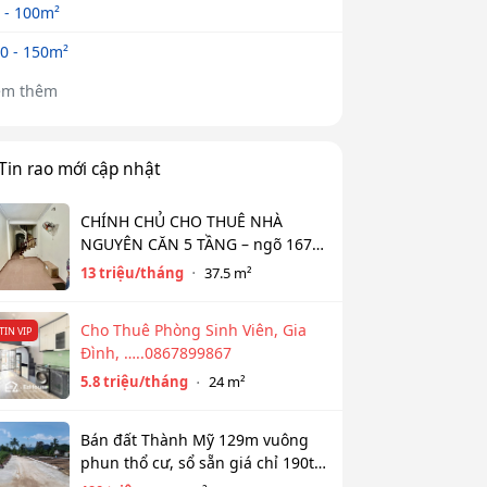
 - 100m²
0 - 150m²
em thêm
Tin rao mới cập nhật
CHÍNH CHỦ CHO THUÊ NHÀ
NGUYÊN CĂN 5 TẦNG – ngõ 167
Đồng Cổ, Tây Hồ
13 triệu/tháng
37.5 m²
Cho Thuê Phòng Sinh Viên, Gia
TIN VIP
Đình, …..0867899867
5.8 triệu/tháng
24 m²
Bán đất Thành Mỹ 129m vuông
phun thổ cư, sổ sẵn giá chỉ 190tr
bao sổ