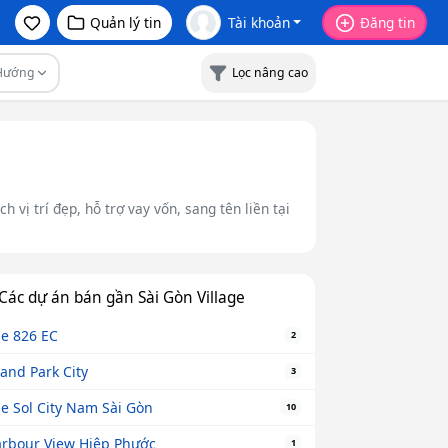
Quản lý tin
Tài khoản
Đăng tin
Hướng
Lọc nâng cao
 vị trí đẹp, hỗ trợ vay vốn, sang tên liền tại
Các dự án bán gần Sài Gòn Village
e 826 EC
2
and Park City
3
e Sol City Nam Sài Gòn
10
rbour View Hiệp Phước
1