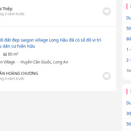
i Thiệp
ng 3 năm trước
Dư
50
80
lô đất đẹp saigon village Long Hậu đã có sổ đỏ vị trí
u dân cư hiện hữu
1 
80 m²
2 
n Village
Huyện Cần Giuộc, Long An
X
RẦN HOÀNG CHƯƠNG
ng 4 năm trước
Dư
30
50