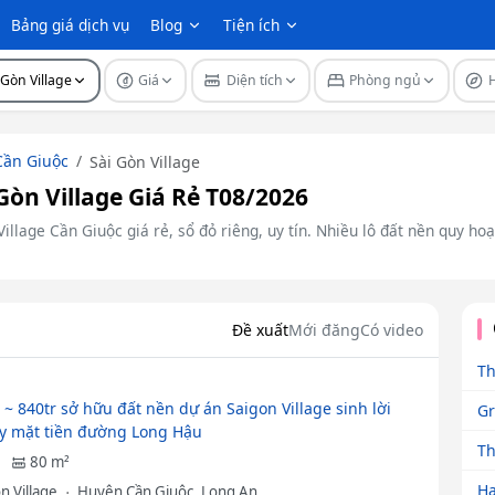
Bảng giá dịch vụ
Blog
Tiện ích
 Gòn Village
Giá
Diện tích
Phòng ngủ
Cần Giuộc
Sài Gòn Village
òn Village Giá Rẻ T08/2026
lage Cần Giuộc giá rẻ, sổ đỏ riêng, uy tín. Nhiều lô đất nền quy hoạch
Đề xuất
Mới đăng
Có video
Th
 ~ 840tr sở hữu đất nền dự án Saigon Village sinh lời
Gr
y mặt tiền đường Long Hậu
Th
80 m²
Ha
n Village
Huyện Cần Giuộc, Long An