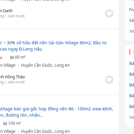
Fi
m Oanh
ng 1 năm trước
Sà
X
tr ~ 30% sở hữu đất nền Sài Gòn Village 80m2, Đầu tư
i cao ngay Đ.Long Hậu
ệu
80 m²
Bá
n Village
Huyện Cần Giuộc, Long An
Bá
ịnh Hồng Thảo
ng 1 năm trước
Bá
Bá
Bá
Village bán giá gốc hợp đồng nền B6 - 100m2 view kênh,
ên, đường lớn, nhận…
X
100 m²
n Village
Huyện Cần Giuộc, Long An