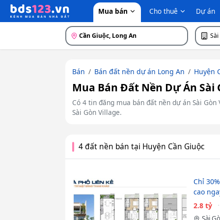
Mua bán
Cho thuê
Dự án
Cần Giuộc, Long An
Sài
Bán
Bán đất nền dự án Long An
Huyện 
Mua Bán Đất Nền Dự Án Sài G
Có 4 tin đăng mua bán đất nền dự án Sài Gòn Vil
Sài Gòn Village.
4 đất nền bán tại Huyện Cần Giuộc
Chỉ 30%
cao nga
2.8 tỷ
Sài Gò