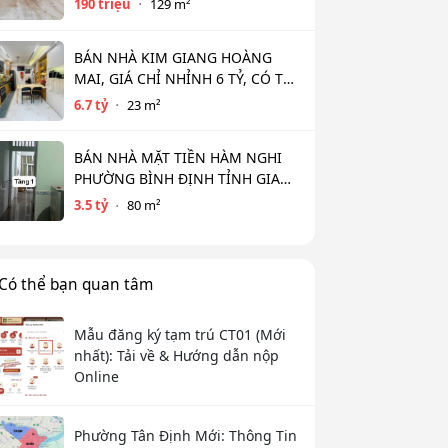
190 triệu
129 m²
BÁN NHÀ KIM GIANG HOÀNG
MAI, GIÁ CHỈ NHỈNH 6 TỶ, CÓ THỂ
THƯƠNG LƯỢNG
6.7 tỷ
23 m²
BÁN NHÀ MẶT TIỀN HÀM NGHI
PHƯỜNG BÌNH ĐỊNH TỈNH GIA
LAI (MỚI )
3.5 tỷ
80 m²
Có thể bạn quan tâm
Mẫu đăng ký tạm trú CT01 (Mới
nhất): Tải về & Hướng dẫn nộp
Online
Phường Tân Định Mới: Thông Tin