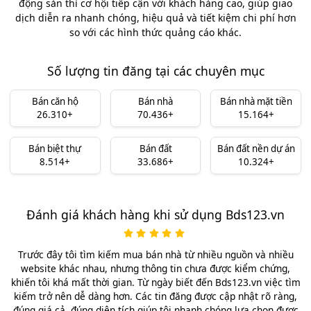
động sản thì cơ hội tiếp cận với khách hàng cao, giúp giao
dịch diễn ra nhanh chóng, hiệu quả và tiết kiệm chi phí hơn
so với các hình thức quảng cáo khác.
Số lượng tin đăng tại các chuyên mục
Bán căn hộ
Bán nhà
Bán nhà mặt tiền
26.310+
70.436+
15.164+
Bán biệt thự
Bán đất
Bán đất nền dự án
8.514+
33.686+
10.324+
Đánh giá khách hàng khi sử dụng Bds123.vn
Trước đây tôi tìm kiếm mua bán nhà từ nhiều nguồn và nhiều
website khác nhau, nhưng thông tin chưa được kiểm chứng,
khiến tôi khá mất thời gian. Từ ngày biết đến Bds123.vn việc tìm
kiếm trở nên dễ dàng hơn. Các tin đăng được cập nhật rõ ràng,
đúng giá cả, đúng diện tích giúp tôi nhanh chóng lựa chọn được