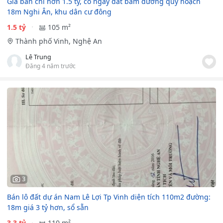
Giá bán chỉ hơn 1.5 tỷ, có ngay đất bám đường quy hoạch
18m Nghi Ân, khu dân cư đông
1.5 tỷ
105 m²
Thành phố Vinh, Nghệ An
Lê Trung
Đăng 4 năm trước
3
Bán lô đất dự án Nam Lê Lợi Tp Vinh diện tích 110m2 đường:
18m giá 3 tỷ hơn, sổ sẵn
3.3 tỷ
110 m²