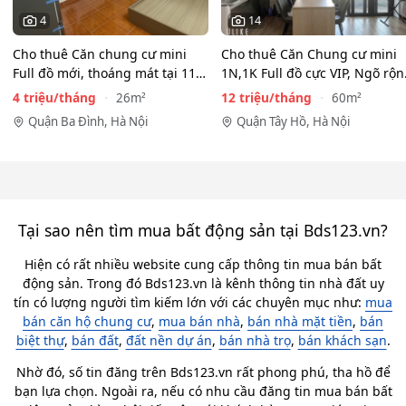
4
14
Cho thuê Căn chung cư mini
Cho thuê Căn Chung cư mini
Full đồ mới, thoáng mát tại 116
1N,1K Full đồ cực VIP, Ngõ rộ
Phan Kế Bính, Ba…
View toàn mặt hồ…
4 triệu/tháng
12 triệu/tháng
26m²
60m²
Quận Ba Đình, Hà Nội
Quận Tây Hồ, Hà Nội
Tại sao nên tìm mua bất động sản tại Bds123.vn?
Hiện có rất nhiều website cung cấp thông tin mua bán bất
động sản. Trong đó Bds123.vn là kênh thông tin nhà đất uy
tín có lượng người tìm kiếm lớn với các chuyên mục như:
mua
bán căn hộ chung cư
,
mua bán nhà
,
bán nhà mặt tiền
,
bán
biệt thự
,
bán đất
,
đất nền dự án
,
bán nhà trọ
,
bán khách sạn
.
Nhờ đó, số tin đăng trên Bds123.vn rất phong phú, tha hồ để
bạn lựa chọn. Ngoài ra, nếu có nhu cầu đăng tin mua bán bất