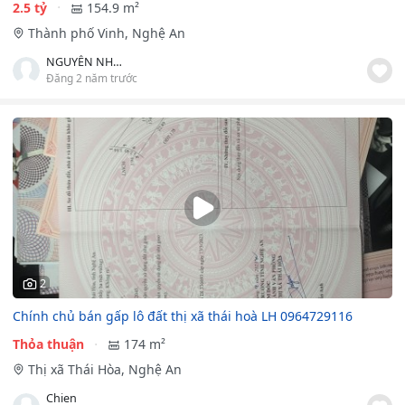
2.5 tỷ
154.9 m²
Thành phố Vinh, Nghệ An
NGUYỄN NHƯ Ý
Đăng 2 năm trước
2
Chính chủ bán gấp lô đất thị xã thái hoà LH 0964729116
Thỏa thuận
174 m²
Thị xã Thái Hòa, Nghệ An
Chien