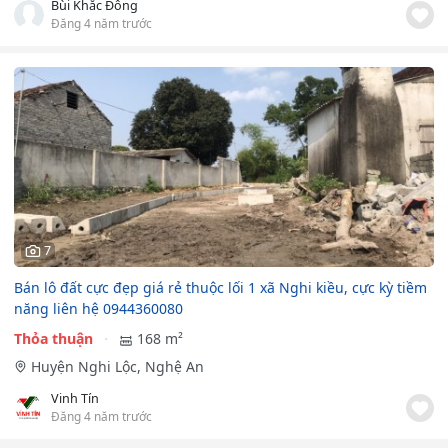
Bùi Khắc Đông
Đăng 4 năm trước
7
Bán lô đất cực đẹp giá rẻ thuộc lối 1 xã Nghi kiều, cực kỳ tiềm
năng liên hệ 0944360080
Thỏa thuận
168 m²
Huyện Nghi Lộc, Nghệ An
Vinh Tín
Đăng 4 năm trước