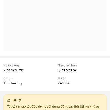
Ngày đăng
Ngày hết hạn
2 năm trước
09/02/2024
Gói tin
Mã tin
Tin thường
748852
Lưu ý
Tất cả tin rao vặt đều do người dùng đăng tải. Bds123.vn không