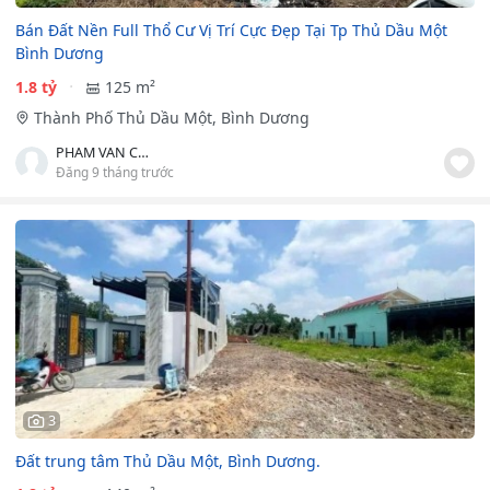
Bán Đất Nền Full Thổ Cư Vị Trí Cực Đẹp Tại Tp Thủ Dầu Một
Bình Dương
1.8 tỷ
125 m²
Thành Phố Thủ Dầu Một, Bình Dương
PHAM VAN CUONG
Đăng 9 tháng trước
3
Đất trung tâm Thủ Dầu Một, Bình Dương.