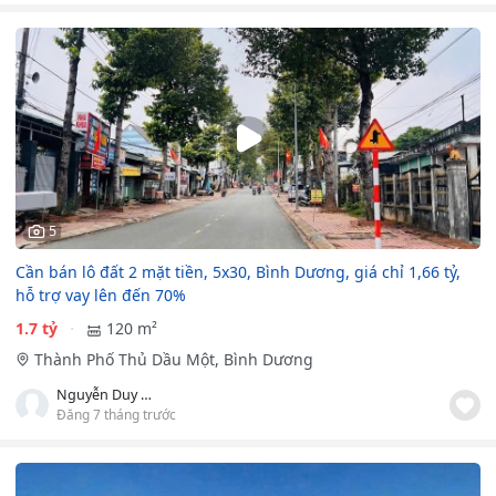
5
Cần bán lô đất 2 mặt tiền, 5x30, Bình Dương, giá chỉ 1,66 tỷ,
hỗ trợ vay lên đến 70%
1.7 tỷ
120 m²
Thành Phố Thủ Dầu Một, Bình Dương
Nguyễn Duy Khánh
Đăng 7 tháng trước