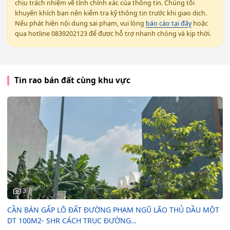
chịu trách nhiệm về tính chính xác của thông tin. Chúng tôi
khuyến khích bạn nên kiểm tra kỹ thông tin trước khi giao dịch.
Nếu phát hiện nội dung sai phạm, vui lòng
báo cáo tại đây
hoặc
qua hotline 0839202123 để được hỗ trợ nhanh chóng và kịp thời.
Tin rao bán đất cùng khu vực
3
CẦN BÁN GẤP LÔ ĐẤT ĐƯỜNG PHẠM NGŨ LÃO THỦ DẦU MỘT
DT 100M2- SHR CÁCH TRỤC ĐƯỜNG…