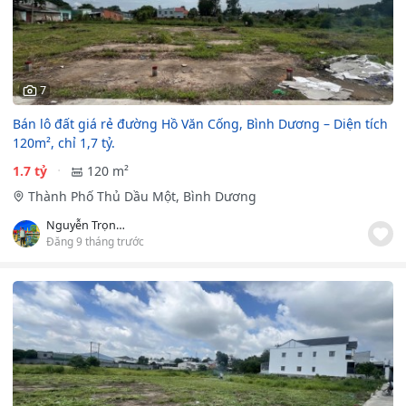
7
Bán lô đất giá rẻ đường Hồ Văn Cống, Bình Dương – Diện tích
120m², chỉ 1,7 tỷ.
1.7 tỷ
120 m²
Thành Phố Thủ Dầu Một, Bình Dương
Nguyễn Trọng Khiêm
Đăng 9 tháng trước