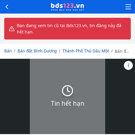
Bạn đang xem tin cũ tại Bds123.vn, tin đăng này đã
hết hạn.
Bán
Bán đất Bình Dương
Thành Phố Thủ Dầu Một
Bán đất
với nhà
ở trên
đất Khu
tái định
cư Hòa
Lợi,
P.Hòa
Phú,
Tin hết hạn
TP.Thủ
Dầu
Một,
T.Bình
Dương