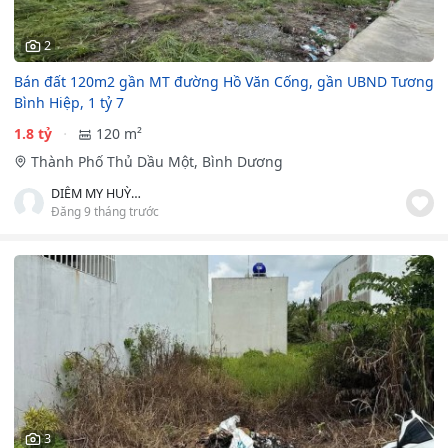
2
Bán đất 120m2 gần MT đường Hồ Văn Cống, gần UBND Tương
Bình Hiệp, 1 tỷ 7
1.8 tỷ
120 m²
Thành Phố Thủ Dầu Một, Bình Dương
DIỄM MY HUỲNH
Đăng 9 tháng trước
3