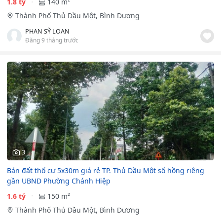
1.8 tỷ
140 m²
Thành Phố Thủ Dầu Một, Bình Dương
PHAN SỸ LOAN
Đăng 9 tháng trước
3
Bán đất thổ cư 5x30m giá rẻ TP. Thủ Dầu Một sổ hồng riêng
gần UBND Phường Chánh Hiệp
1.6 tỷ
150 m²
Thành Phố Thủ Dầu Một, Bình Dương